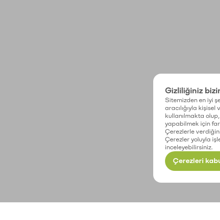
Gizliliğiniz biz
Sitemizden en iyi şe
aracılığıyla kişisel
kullanılmakta olup, 
yapabilmek için fark
Çerezlerle verdiğin
Çerezler yoluyla işl
inceleyebilirsiniz.
Çerezleri kabu