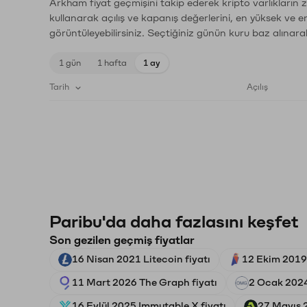
Arkham fiyat geçmişini takip ederek kripto varlıkların 
kullanarak açılış ve kapanış değerlerini, en yüksek ve e
görüntüleyebilirsiniz. Seçtiğiniz günün kuru baz alınarak
1 gün
1 hafta
1 ay
Tarih
Açılış
Paribu'da daha fazlasını keşfet
Son gezilen geçmiş fiyatlar
16 Nisan 2021 Litecoin fiyatı
12 Ekim 2019
11 Mart 2026 The Graph fiyatı
2 Ocak 202
16 Eylül 2025 Immutable X fiyatı
27 Mayıs 2