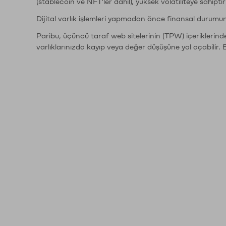
(stablecoin ve NFT'ler dahil), yüksek volatiliteye sahipti
Dijital varlık işlemleri yapmadan önce finansal durumu
Paribu, üçüncü taraf web sitelerinin (TPW) içeriklerin
varlıklarınızda kayıp veya değer düşüşüne yol açabilir. 