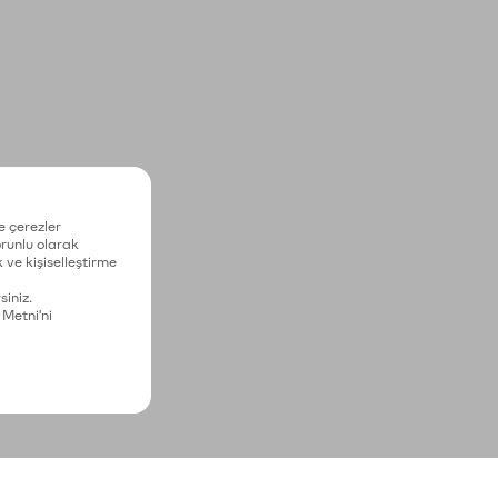
e çerezler
zorunlu olarak
 ve kişiselleştirme
siniz.
 Metni'ni