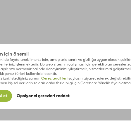
im için önemli
kilde faydalanabilmeniz için, amaçlarla sınırlı ve gizliliğe uygun olacak şekild
 verileriniz işlenmektedir. Bu web sitesinin çalışması için gerekli olan çerezler 
açık rıza vermeniz halinde deneyiminizi iyileştirmek, hizmetlerimizi geliştirmek
lı çerez türleri kullanılabilecektir.
iz izni, istediğiniz zaman
Çerez tercihleri
sayfasını ziyaret ederek değiştirebilir
enen kişisel verilerinize dair daha fazla bilgi için Çerezlere Yönelik Aydınlatma
l et
Opsiyonel çerezleri reddet