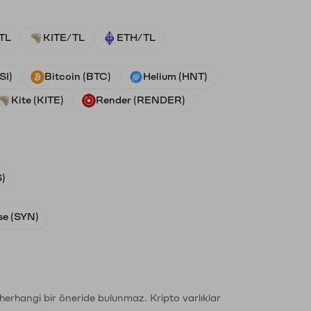
TL
KITE/TL
ETH/TL
SI)
Bitcoin (BTC)
Helium (HNT)
Kite (KITE)
Render (RENDER)
)
e (SYN)
li herhangi bir öneride bulunmaz. Kripto varlıklar