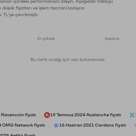
zaman içindeki performansını izleyin. Aşağıdaki tabloyu
n düşük fiyatları ve işlem hacmini kolayca
 TL'ye çevrilmiştir.
En yüksek
Kapanış
Bu tarih aralığı için veri bulunamadı.
 Ravencoin fiyatı
19 Temmuz 2024 Avalanche fiyatı
4 OMG Network fiyatı
16 Haziran 2021 Cardano fiyatı
026 Aethir fiyatı