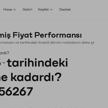
Hisse
Getiri
Keşfet
Destek
ş Fiyat Performansı
rformansını ve tarihindeki önemli dönüm noktalarını daha iyi
ardı?
5
tarihindeki
 ne kadardı?
56267