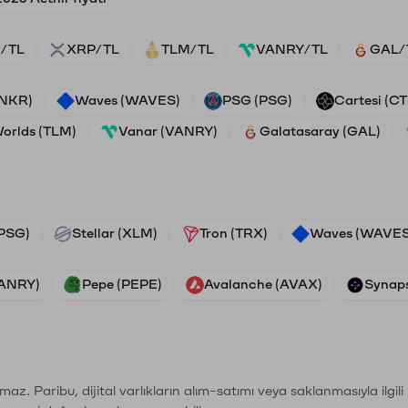
/TL
XRP/TL
TLM/TL
VANRY/TL
GAL/
ANKR)
Waves (WAVES)
PSG (PSG)
Cartesi (CT
Worlds (TLM)
Vanar (VANRY)
Galatasaray (GAL)
PSG)
Stellar (XLM)
Tron (TRX)
Waves (WAVES
VANRY)
Pepe (PEPE)
Avalanche (AVAX)
Synaps
şımaz. Paribu, dijital varlıkların alım-satımı veya saklanmasıyla ilgi