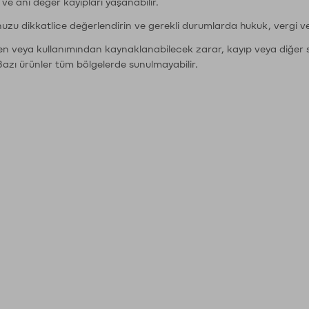
r ve ani değer kayıpları yaşanabilir.
nuzu dikkatlice değerlendirin ve gerekli durumlarda hukuk, vergi v
den veya kullanımından kaynaklanabilecek zarar, kayıp veya diğer 
Bazı ürünler tüm bölgelerde sunulmayabilir.