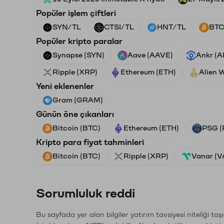
Popüler işlem çiftleri
SYN/TL
CTSI/TL
HNT/TL
BTC
Popüler kripto paralar
Synapse (SYN)
Aave (AAVE)
Ankr (
Ripple (XRP)
Ethereum (ETH)
Alien 
Yeni eklenenler
Gram (GRAM)
Günün öne çıkanları
Bitcoin (BTC)
Ethereum (ETH)
PSG (
Kripto para fiyat tahminleri
Bitcoin (BTC)
Ripple (XRP)
Vanar (
Sorumluluk reddi
Bu sayfada yer alan bilgiler yatırım tavsiyesi niteliği ta