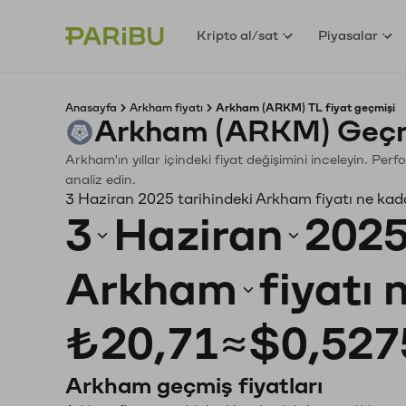
Kripto al/sat
Piyasalar
Anasayfa
Arkham fiyatı
Arkham (ARKM) TL fiyat geçmişi
Arkham (ARKM) Geçmi
Arkham'ın yıllar içindeki fiyat değişimini inceleyin. Pe
analiz edin.
3 Haziran 2025 tarihindeki Arkham fiyatı ne kad
3
Haziran
202
Arkham
fiyatı
₺20,71
≈
$0,527
Arkham geçmiş fiyatları