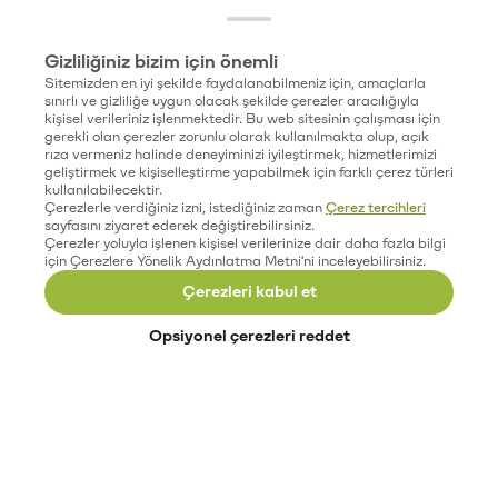
Gizliliğiniz bizim için önemli
Sitemizden en iyi şekilde faydalanabilmeniz için, amaçlarla
sınırlı ve gizliliğe uygun olacak şekilde çerezler aracılığıyla
kişisel verileriniz işlenmektedir. Bu web sitesinin çalışması için
gerekli olan çerezler zorunlu olarak kullanılmakta olup, açık
rıza vermeniz halinde deneyiminizi iyileştirmek, hizmetlerimizi
geliştirmek ve kişiselleştirme yapabilmek için farklı çerez türleri
kullanılabilecektir.
Çerezlerle verdiğiniz izni, istediğiniz zaman
Çerez tercihleri
sayfasını ziyaret ederek değiştirebilirsiniz.
Çerezler yoluyla işlenen kişisel verilerinize dair daha fazla bilgi
için Çerezlere Yönelik Aydınlatma Metni'ni inceleyebilirsiniz.
Çerezleri kabul et
Opsiyonel çerezleri reddet
Paribu’yu keşfet