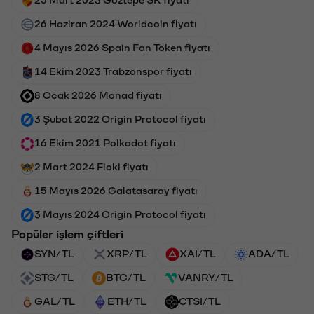
26 Haziran 2024 Worldcoin fiyatı
4 Mayıs 2026 Spain Fan Token fiyatı
14 Ekim 2023 Trabzonspor fiyatı
8 Ocak 2026 Monad fiyatı
3 Şubat 2022 Origin Protocol fiyatı
16 Ekim 2021 Polkadot fiyatı
2 Mart 2024 Floki fiyatı
15 Mayıs 2026 Galatasaray fiyatı
3 Mayıs 2024 Origin Protocol fiyatı
Popüler işlem çiftleri
SYN/TL
XRP/TL
XAI/TL
ADA/TL
STG/TL
BTC/TL
VANRY/TL
GAL/TL
ETH/TL
CTSI/TL