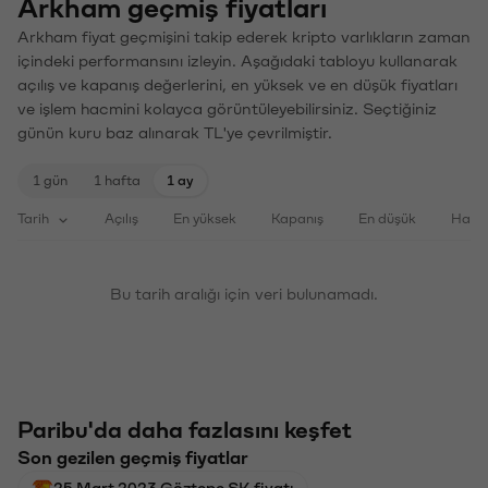
Arkham geçmiş fiyatları
Arkham fiyat geçmişini takip ederek kripto varlıkların zaman
içindeki performansını izleyin. Aşağıdaki tabloyu kullanarak
açılış ve kapanış değerlerini, en yüksek ve en düşük fiyatları
ve işlem hacmini kolayca görüntüleyebilirsiniz. Seçtiğiniz
günün kuru baz alınarak TL'ye çevrilmiştir.
1 gün
1 hafta
1 ay
Tarih
Açılış
En yüksek
Kapanış
En düşük
Haci
Bu tarih aralığı için veri bulunamadı.
Paribu'da daha fazlasını keşfet
Son gezilen geçmiş fiyatlar
25 Mart 2023 Göztepe SK fiyatı