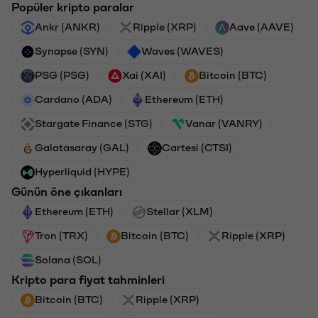
Popüler kripto paralar
Ankr (ANKR)
Ripple (XRP)
Aave (AAVE)
Synapse (SYN)
Waves (WAVES)
PSG (PSG)
Xai (XAI)
Bitcoin (BTC)
Cardano (ADA)
Ethereum (ETH)
Stargate Finance (STG)
Vanar (VANRY)
Galatasaray (GAL)
Cartesi (CTSI)
Hyperliquid (HYPE)
Günün öne çıkanları
Ethereum (ETH)
Stellar (XLM)
Tron (TRX)
Bitcoin (BTC)
Ripple (XRP)
Solana (SOL)
Kripto para fiyat tahminleri
Bitcoin (BTC)
Ripple (XRP)