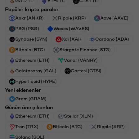
GAL/TL
ETH/TL
CTSI/TL
Popüler kripto paralar
Ankr (ANKR)
Ripple (XRP)
Aave (AAVE)
PSG (PSG)
Waves (WAVES)
Synapse (SYN)
Xai (XAI)
Cardano (ADA)
Bitcoin (BTC)
Stargate Finance (STG)
Ethereum (ETH)
Vanar (VANRY)
Galatasaray (GAL)
Cartesi (CTSI)
Hyperliquid (HYPE)
Yeni eklenenler
Gram (GRAM)
Günün öne çıkanları
Ethereum (ETH)
Stellar (XLM)
Tron (TRX)
Bitcoin (BTC)
Ripple (XRP)
Solana (SOL)