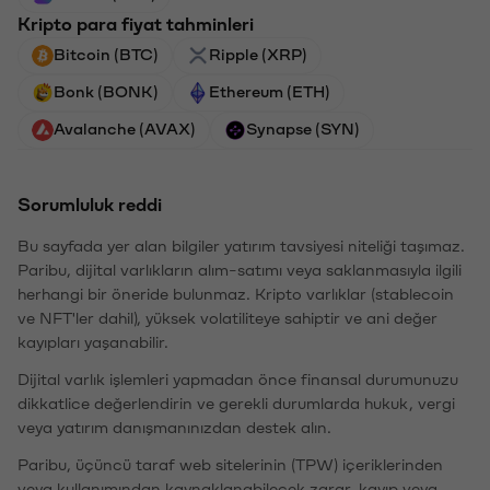
Kripto para fiyat tahminleri
Bitcoin (BTC)
Ripple (XRP)
Bonk (BONK)
Ethereum (ETH)
Avalanche (AVAX)
Synapse (SYN)
Sorumluluk reddi
Bu sayfada yer alan bilgiler yatırım tavsiyesi niteliği taşımaz.
Paribu, dijital varlıkların alım-satımı veya saklanmasıyla ilgili
herhangi bir öneride bulunmaz. Kripto varlıklar (stablecoin
ve NFT'ler dahil), yüksek volatiliteye sahiptir ve ani değer
kayıpları yaşanabilir.
Dijital varlık işlemleri yapmadan önce finansal durumunuzu
dikkatlice değerlendirin ve gerekli durumlarda hukuk, vergi
veya yatırım danışmanınızdan destek alın.
Paribu, üçüncü taraf web sitelerinin (TPW) içeriklerinden
veya kullanımından kaynaklanabilecek zarar, kayıp veya