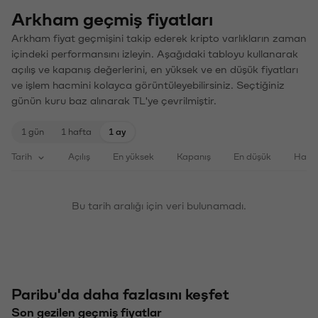
Arkham geçmiş fiyatları
Arkham fiyat geçmişini takip ederek kripto varlıkların zaman
içindeki performansını izleyin. Aşağıdaki tabloyu kullanarak
açılış ve kapanış değerlerini, en yüksek ve en düşük fiyatları
ve işlem hacmini kolayca görüntüleyebilirsiniz. Seçtiğiniz
günün kuru baz alınarak TL'ye çevrilmiştir.
1 gün
1 hafta
1 ay
Tarih
Açılış
En yüksek
Kapanış
En düşük
Haci
Bu tarih aralığı için veri bulunamadı.
Paribu'da daha fazlasını keşfet
Son gezilen geçmiş fiyatlar