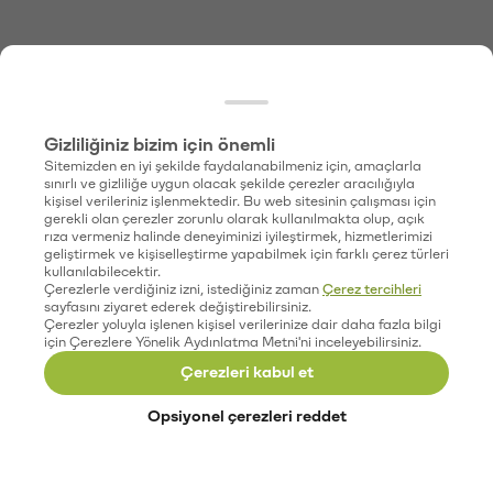
Gizliliğiniz bizim için önemli
Sitemizden en iyi şekilde faydalanabilmeniz için, amaçlarla
sınırlı ve gizliliğe uygun olacak şekilde çerezler aracılığıyla
kişisel verileriniz işlenmektedir. Bu web sitesinin çalışması için
gerekli olan çerezler zorunlu olarak kullanılmakta olup, açık
rıza vermeniz halinde deneyiminizi iyileştirmek, hizmetlerimizi
geliştirmek ve kişiselleştirme yapabilmek için farklı çerez türleri
kullanılabilecektir.
Çerezlerle verdiğiniz izni, istediğiniz zaman
Çerez tercihleri
sayfasını ziyaret ederek değiştirebilirsiniz.
Çerezler yoluyla işlenen kişisel verilerinize dair daha fazla bilgi
için Çerezlere Yönelik Aydınlatma Metni'ni inceleyebilirsiniz.
Çerezleri kabul et
Opsiyonel çerezleri reddet