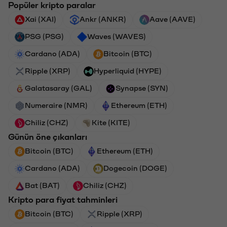
Popüler kripto paralar
Xai (XAI)
Ankr (ANKR)
Aave (AAVE)
PSG (PSG)
Waves (WAVES)
Cardano (ADA)
Bitcoin (BTC)
Ripple (XRP)
Hyperliquid (HYPE)
Galatasaray (GAL)
Synapse (SYN)
Numeraire (NMR)
Ethereum (ETH)
Chiliz (CHZ)
Kite (KITE)
Günün öne çıkanları
Bitcoin (BTC)
Ethereum (ETH)
Cardano (ADA)
Dogecoin (DOGE)
Bat (BAT)
Chiliz (CHZ)
Kripto para fiyat tahminleri
Bitcoin (BTC)
Ripple (XRP)