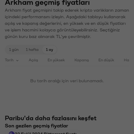
Arkham geçmiş fiyatları
Arkham fiyat geçmişini takip ederek kripto varlıkların zaman
içindeki performansını izleyin. Aşağıdaki tabloyu kullanarak
açılış ve kapanış değerlerini, en yüksek ve en düşük fiyatları
ve işlem hacmini kolayca görüntüleyebilirsiniz. Seçtiğiniz
günün kuru baz alınarak TL'ye çevrilmiştir.
1 gün
1 hafta
1 ay
Tarih
Açılış
En yüksek
Kapanış
En düşük
Haci
Bu tarih aralığı için veri bulunamadı.
Paribu'da daha fazlasını keşfet
Son gezilen geçmiş fiyatlar
22 Eylül 2024 Bittorrent fiyatı