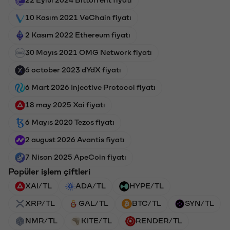
10 Kasım 2021 VeChain fiyatı
2 Kasım 2022 Ethereum fiyatı
30 Mayıs 2021 OMG Network fiyatı
6 october 2023 dYdX fiyatı
6 Mart 2026 Injective Protocol fiyatı
18 may 2025 Xai fiyatı
6 Mayıs 2020 Tezos fiyatı
2 august 2026 Avantis fiyatı
7 Nisan 2025 ApeCoin fiyatı
Popüler işlem çiftleri
XAI/TL
ADA/TL
HYPE/TL
XRP/TL
GAL/TL
BTC/TL
SYN/TL
NMR/TL
KITE/TL
RENDER/TL