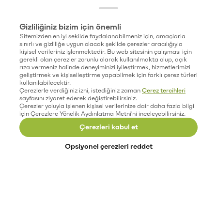
Gizliliğiniz bizim için önemli
Sitemizden en iyi şekilde faydalanabilmeniz için, amaçlarla
sınırlı ve gizliliğe uygun olacak şekilde çerezler aracılığıyla
kişisel verileriniz işlenmektedir. Bu web sitesinin çalışması için
gerekli olan çerezler zorunlu olarak kullanılmakta olup, açık
rıza vermeniz halinde deneyiminizi iyileştirmek, hizmetlerimizi
geliştirmek ve kişiselleştirme yapabilmek için farklı çerez türleri
kullanılabilecektir.
Çerezlerle verdiğiniz izni, istediğiniz zaman
Çerez tercihleri
sayfasını ziyaret ederek değiştirebilirsiniz.
Çerezler yoluyla işlenen kişisel verilerinize dair daha fazla bilgi
için Çerezlere Yönelik Aydınlatma Metni'ni inceleyebilirsiniz.
Çerezleri kabul et
Opsiyonel çerezleri reddet
Paribu’yu keşfet