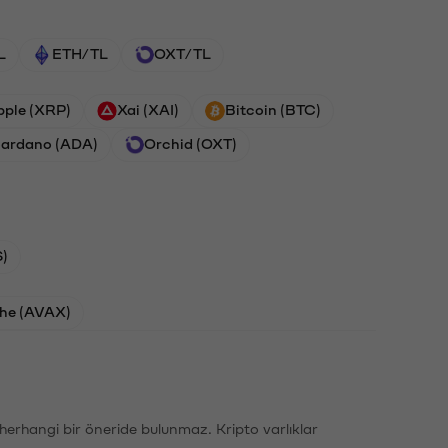
L
ETH/TL
OXT/TL
pple (XRP)
Xai (XAI)
Bitcoin (BTC)
ardano (ADA)
Orchid (OXT)
)
he (AVAX)
li herhangi bir öneride bulunmaz. Kripto varlıklar