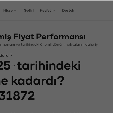
Hisse
Getiri
Keşfet
Destek
ş Fiyat Performansı
rformansını ve tarihindeki önemli dönüm noktalarını daha iyi
adardı?
25
tarihindeki
 ne kadardı?
31872