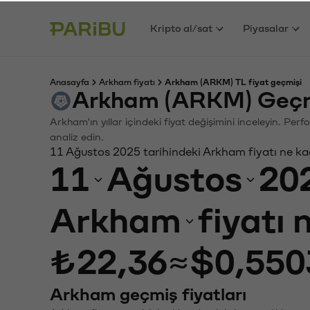
Kripto al/sat
Piyasalar
Anasayfa
Arkham fiyatı
Arkham (ARKM) TL fiyat geçmişi
Arkham (ARKM) Geçmi
Arkham'ın yıllar içindeki fiyat değişimini inceleyin. Pe
analiz edin.
11 Ağustos 2025 tarihindeki Arkham fiyatı ne k
11
Ağustos
20
Arkham
fiyatı
₺22,36
≈
$0,550
Arkham geçmiş fiyatları