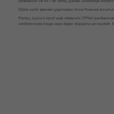
(stablecoin ve NFT'ler dahil), yüksek volatiliteye sahipti
Dijital varlık işlemleri yapmadan önce finansal durumu
Paribu, üçüncü taraf web sitelerinin (TPW) içeriklerin
varlıklarınızda kayıp veya değer düşüşüne yol açabilir. 