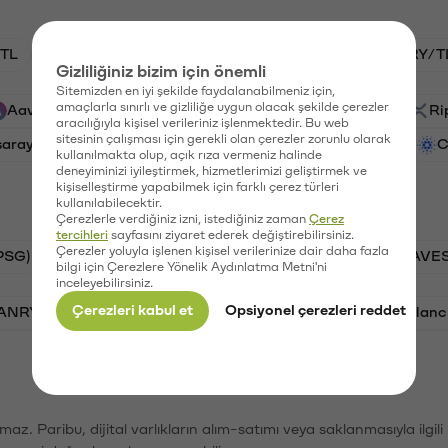
TL
HNT/TL
BTC/TL
GAL/TL
VANRY/T
Gizliliğiniz bizim için önemli
Sitemizden en iyi şekilde faydalanabilmeniz için,
amaçlarla sınırlı ve gizliliğe uygun olacak şekilde çerezler
Aave (AAVE)
PSG (PSG)
Waves (WAVES)
Ri
aracılığıyla kişisel verileriniz işlenmektedir. Bu web
sitesinin çalışması için gerekli olan çerezler zorunlu olarak
saray (GAL)
Ethereum (ETH)
Vanar (VANRY)
C
kullanılmakta olup, açık rıza vermeniz halinde
deneyiminizi iyileştirmek, hizmetlerimizi geliştirmek ve
kişiselleştirme yapabilmek için farklı çerez türleri
kullanılabilecektir.
Çerezlerle verdiğiniz izni, istediğiniz zaman
Çerez
tercihleri
sayfasını ziyaret ederek değiştirebilirsiniz.
Çerezler yoluyla işlenen kişisel verilerinize dair daha fazla
PSG)
Bitcoin (BTC)
Tron (TRX)
Waves (WAVES
bilgi için Çerezlere Yönelik Aydınlatma Metni'ni
inceleyebilirsiniz.
Çerezleri kabul et
Opsiyonel çerezleri reddet
VANRY)
Bonk (BONK)
Ethereum (ETH)
Avalanc
şımaz. Paribu, dijital varlıkların alım-satımı veya saklanmasıyla ilgi