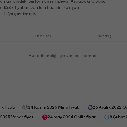
zaman içindeki performansını izleyin. Aşağıdaki tabloyu
n düşük fiyatları ve işlem hacmini kolayca
 TL'ye çevrilmiştir.
En yüksek
Kapanış
Bu tarih aralığı için veri bulunamadı.
k fiyatı
14 Kasım 2025 Mina fiyatı
23 Aralık 2022 Or
 2025 Vanar fiyatı
24 may 2024 Chiliz fiyatı
8 Şubat 