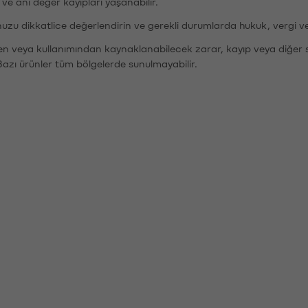
r ve ani değer kayıpları yaşanabilir.
nuzu dikkatlice değerlendirin ve gerekli durumlarda hukuk, vergi v
den veya kullanımından kaynaklanabilecek zarar, kayıp veya diğer 
Bazı ürünler tüm bölgelerde sunulmayabilir.