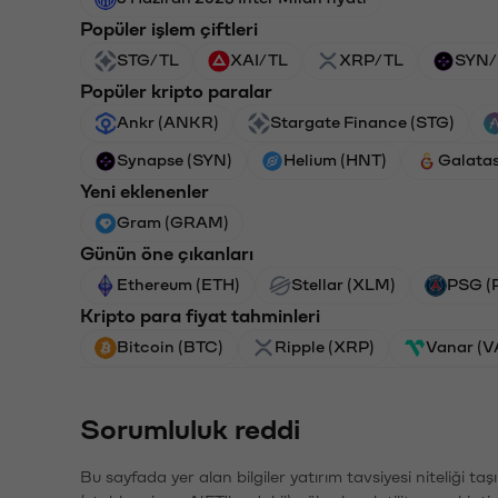
Popüler işlem çiftleri
STG/TL
XAI/TL
XRP/TL
SYN/
Popüler kripto paralar
Ankr (ANKR)
Stargate Finance (STG)
Synapse (SYN)
Helium (HNT)
Galata
Yeni eklenenler
Gram (GRAM)
Günün öne çıkanları
Ethereum (ETH)
Stellar (XLM)
PSG (
Kripto para fiyat tahminleri
Bitcoin (BTC)
Ripple (XRP)
Vanar (
Sorumluluk reddi
Bu sayfada yer alan bilgiler yatırım tavsiyesi niteliği ta