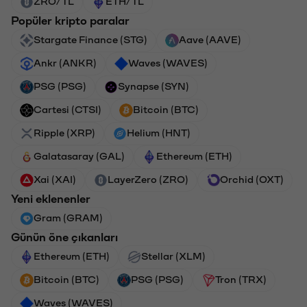
ZRO/TL
ETH/TL
Popüler kripto paralar
Stargate Finance (STG)
Aave (AAVE)
Ankr (ANKR)
Waves (WAVES)
PSG (PSG)
Synapse (SYN)
Cartesi (CTSI)
Bitcoin (BTC)
Ripple (XRP)
Helium (HNT)
Galatasaray (GAL)
Ethereum (ETH)
Xai (XAI)
LayerZero (ZRO)
Orchid (OXT)
Yeni eklenenler
Gram (GRAM)
Günün öne çıkanları
Ethereum (ETH)
Stellar (XLM)
Bitcoin (BTC)
PSG (PSG)
Tron (TRX)
Waves (WAVES)