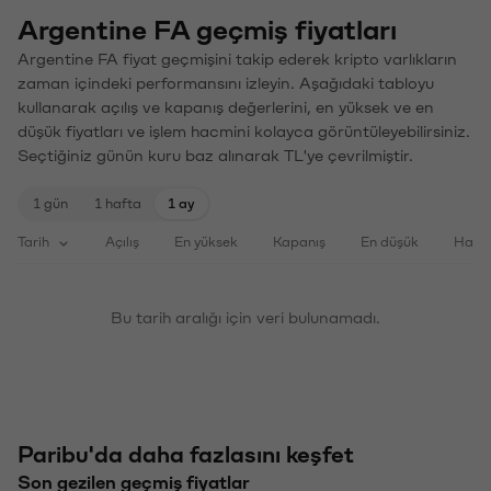
Argentine FA geçmiş fiyatları
Argentine FA fiyat geçmişini takip ederek kripto varlıkların
zaman içindeki performansını izleyin. Aşağıdaki tabloyu
kullanarak açılış ve kapanış değerlerini, en yüksek ve en
düşük fiyatları ve işlem hacmini kolayca görüntüleyebilirsiniz.
Seçtiğiniz günün kuru baz alınarak TL'ye çevrilmiştir.
1 gün
1 hafta
1 ay
Tarih
Açılış
En yüksek
Kapanış
En düşük
Haci
Bu tarih aralığı için veri bulunamadı.
Paribu'da daha fazlasını keşfet
Son gezilen geçmiş fiyatlar