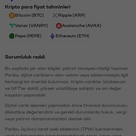
Kripto para fiyat tahminleri
Bitcoin (BTC)
Ripple (XRP)
Vanar (VANRY)
Avalanche (AVAX)
Pepe (PEPE)
Ethereum (ETH)
Sorumluluk reddi
Bu sayfada yer alan bilgiler yatırım tavsiyesi niteliği taşımaz.
Paribu, dijital varlıkların alım-satımı veya saklanmasıyla ilgili
herhangi bir öneride bulunmaz. Kripto varlıklar (stablecoin
ve NFT'ler dahil), yüksek volatiliteye sahiptir ve ani değer
kayıpları yaşanabilir.
Dijital varlık işlemleri yapmadan önce finansal durumunuzu
dikkatlice değerlendirin ve gerekli durumlarda hukuk, vergi
veya yatırım danışmanınızdan destek alın.
Paribu, üçüncü taraf web sitelerinin (TPW) içeriklerinden
veya kullanımından kaynaklanabilecek zarar, kayıp veya