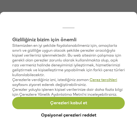
Gizliliğiniz bizim için önemli
Sitemizden en iyi şekilde faydalanabilmeniz için, amaçlarla
sınırlı ve gizliliğe uygun olacak şekilde çerezler aracılığıyla
kişisel verileriniz işlenmektedir. Bu web sitesinin çalışması için
gerekli olan çerezler zorunlu olarak kullanılmakta olup, açık
rıza vermeniz halinde deneyiminizi iyileştirmek, hizmetlerimizi
geliştirmek ve kişiselleştirme yapabilmek için farklı çerez türleri
kullanılabilecektir.
Çerezlerle verdiğiniz izni, istediğiniz zaman
Çerez tercihleri
sayfasını ziyaret ederek değiştirebilirsiniz.
Çerezler yoluyla işlenen kişisel verilerinize dair daha fazla bilgi
için Çerezlere Yönelik Aydınlatma Metni'ni inceleyebilirsiniz.
Çerezleri kabul et
Opsiyonel çerezleri reddet