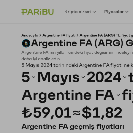
Kripto al/sat
Piyasalar
Anasayfa
Argentine FA fiyatı
Argentine FA (ARG) TL fiyat 
Argentine FA (ARG) G
Argentine FA'nın yıllar içindeki fiyat değişimini incele
daha iyi analiz edin.
5 Mayıs 2024 tarihindeki Argentine FA fiyatı ne 
5
Mayıs
2024
Argentine FA
f
₺59,01
≈
$1,82
Argentine FA geçmiş fiyatları