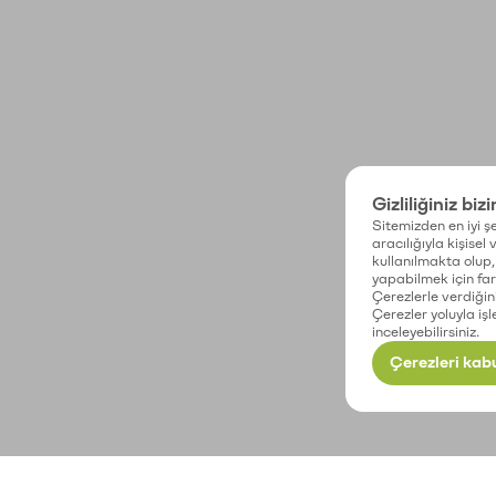
Gizliliğiniz biz
Sitemizden en iyi şe
aracılığıyla kişisel
kullanılmakta olup, 
yapabilmek için fark
Çerezlerle verdiğin
Çerezler yoluyla işl
inceleyebilirsiniz.
Çerezleri kabu