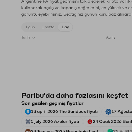
Argentine FA fiyat geçmişini takip ederek kripto varlık
kullanarak açılış ve kapanış değerlerini, en yüksek ve e
görüntüleyebilirsiniz. Seçtiğiniz günün kuru baz alınarak
1 gün
1 hafta
1 ay
Tarih
Açılış
Paribu'da daha fazlasını keşfet
Son gezilen geçmiş fiyatlar
13 april 2026 The Sandbox fiyatı
17 Ağusto
5 july 2026 Axelar fiyatı
24 Ocak 2026 Benfi
23 Temmuz 2025 Berachain fiyatı
25 Eylül 