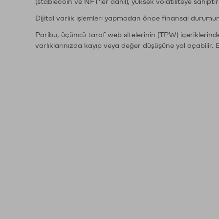
(stablecoin ve NFT'ler dahil), yüksek volatiliteye sahipti
Dijital varlık işlemleri yapmadan önce finansal durumu
Paribu, üçüncü taraf web sitelerinin (TPW) içeriklerin
varlıklarınızda kayıp veya değer düşüşüne yol açabilir. 