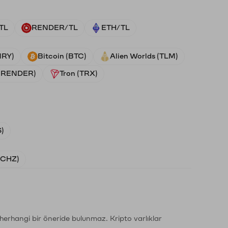
TL
RENDER/TL
ETH/TL
NRY)
Bitcoin (BTC)
Alien Worlds (TLM)
 (RENDER)
Tron (TRX)
)
 (CHZ)
li herhangi bir öneride bulunmaz. Kripto varlıklar