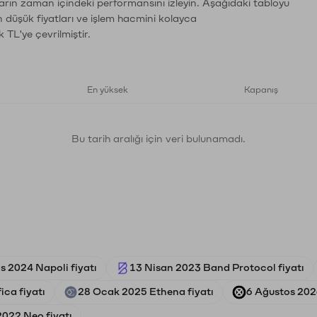
ların zaman içindeki performansını izleyin. Aşağıdaki tabloyu
n düşük fiyatları ve işlem hacmini kolayca
 TL'ye çevrilmiştir.
En yüksek
Kapanış
Bu tarih aralığı için veri bulunamadı.
s 2024 Napoli fiyatı
13 Nisan 2023 Band Protocol fiyatı
ca fiyatı
28 Ocak 2025 Ethena fiyatı
6 Ağustos 202
2022 Neo fiyatı