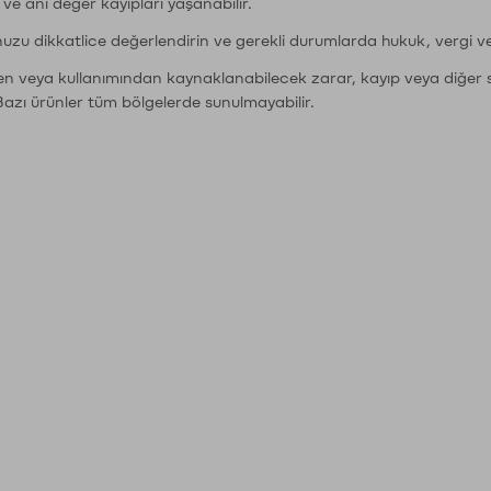
r ve ani değer kayıpları yaşanabilir.
nuzu dikkatlice değerlendirin ve gerekli durumlarda hukuk, vergi v
den veya kullanımından kaynaklanabilecek zarar, kayıp veya diğer 
Bazı ürünler tüm bölgelerde sunulmayabilir.