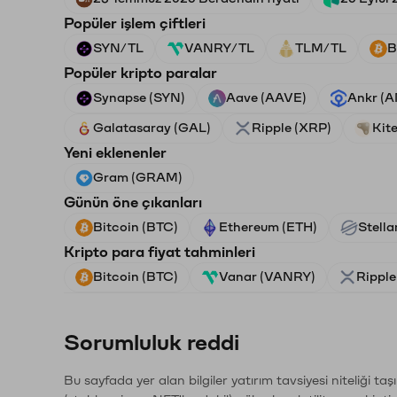
Popüler işlem çiftleri
SYN/TL
VANRY/TL
TLM/TL
B
Popüler kripto paralar
Synapse (SYN)
Aave (AAVE)
Ankr (
Galatasaray (GAL)
Ripple (XRP)
Kite
Yeni eklenenler
Gram (GRAM)
Günün öne çıkanları
Bitcoin (BTC)
Ethereum (ETH)
Stella
Kripto para fiyat tahminleri
Bitcoin (BTC)
Vanar (VANRY)
Ripple
Sorumluluk reddi
Bu sayfada yer alan bilgiler yatırım tavsiyesi niteliği ta