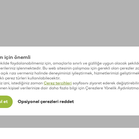
im için önemli
kilde faydalanabilmeniz için, amaçlarla sınırlı ve gizliliğe uygun olacak şekild
 verileriniz işlenmektedir. Bu web sitesinin çalışması için gerekli olan çerezler 
açık rıza vermeniz halinde deneyiminizi iyileştirmek, hizmetlerimizi geliştirmek
lı çerez türleri kullanılabilecektir.
iz izni, istediğiniz zaman
Çerez tercihleri
sayfasını ziyaret ederek değiştirebilir
enen kişisel verilerinize dair daha fazla bilgi için Çerezlere Yönelik Aydınlatma
l et
Opsiyonel çerezleri reddet