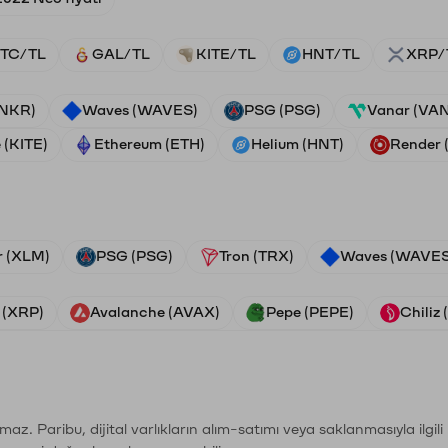
TC/TL
GAL/TL
KITE/TL
HNT/TL
XRP/
ANKR)
Waves (WAVES)
PSG (PSG)
Vanar (VA
 (KITE)
Ethereum (ETH)
Helium (HNT)
Render
r (XLM)
PSG (PSG)
Tron (TRX)
Waves (WAVES
 (XRP)
Avalanche (AVAX)
Pepe (PEPE)
Chiliz
şımaz. Paribu, dijital varlıkların alım-satımı veya saklanmasıyla ilgi