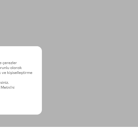
e çerezler
zorunlu olarak
 ve kişiselleştirme
siniz.
 Metni'ni