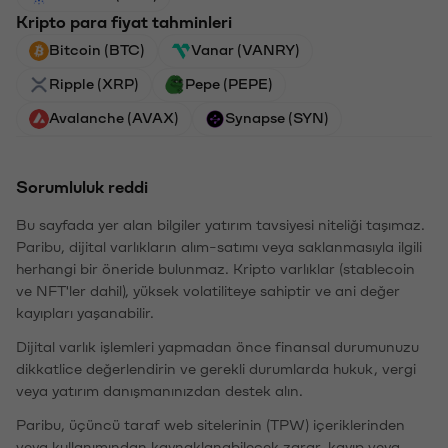
Kripto para fiyat tahminleri
Bitcoin (BTC)
Vanar (VANRY)
Ripple (XRP)
Pepe (PEPE)
Avalanche (AVAX)
Synapse (SYN)
Sorumluluk reddi
Bu sayfada yer alan bilgiler yatırım tavsiyesi niteliği taşımaz.
Paribu, dijital varlıkların alım-satımı veya saklanmasıyla ilgili
herhangi bir öneride bulunmaz. Kripto varlıklar (stablecoin
ve NFT'ler dahil), yüksek volatiliteye sahiptir ve ani değer
kayıpları yaşanabilir.
Dijital varlık işlemleri yapmadan önce finansal durumunuzu
dikkatlice değerlendirin ve gerekli durumlarda hukuk, vergi
veya yatırım danışmanınızdan destek alın.
Paribu, üçüncü taraf web sitelerinin (TPW) içeriklerinden
veya kullanımından kaynaklanabilecek zarar, kayıp veya