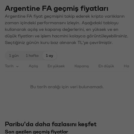
Argentine FA geçmiş fiyatları
Argentine FA fiyat geçmişini takip ederek kripto varlıkların
zaman içindeki performansını izleyin. Aşağıdaki tabloyu
kullanarak açılış ve kapanış değerlerini, en yüksek ve en
düşük fiyatları ve işlem hacmini kolayca görüntüleyebilirsiniz.
Seçtiğiniz günün kuru baz alınarak TL'ye çevrilmiştir.
1 gün
1 hafta
1 ay
Tarih
Açılış
En yüksek
Kapanış
En düşük
Haci
Bu tarih aralığı için veri bulunamadı.
Paribu'da daha fazlasını keşfet
Son gezilen geçmiş fiyatlar