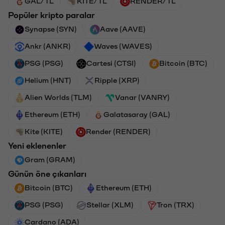
GAL/TL
KITE/TL
RENDER/TL
Popüler kripto paralar
Synapse (SYN)
Aave (AAVE)
Ankr (ANKR)
Waves (WAVES)
PSG (PSG)
Cartesi (CTSI)
Bitcoin (BTC)
Helium (HNT)
Ripple (XRP)
Alien Worlds (TLM)
Vanar (VANRY)
Ethereum (ETH)
Galatasaray (GAL)
Kite (KITE)
Render (RENDER)
Yeni eklenenler
Gram (GRAM)
Günün öne çıkanları
Bitcoin (BTC)
Ethereum (ETH)
PSG (PSG)
Stellar (XLM)
Tron (TRX)
Cardano (ADA)