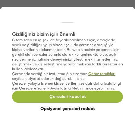
Gizliliğiniz bizim için önemli
Sitemizden en iyi şekilde faydalanabilmeniz için, amaçlarla
sınırlı ve gizliliğe uygun olacak şekilde çerezler aracılığıyla
kişisel verileriniz işlenmektedir. Bu web sitesinin çalışması için
gerekli olan çerezler zorunlu olarak kullanılmakta olup, açık
rıza vermeniz halinde deneyiminizi iyileştirmek, hizmetlerimizi
geliştirmek ve kişiselleştirme yapabilmek için farklı çerez türleri
kullanılabilecektir.
Çerezlerle verdiğiniz izni, istediğiniz zaman
Çerez tercihleri
sayfasını ziyaret ederek değiştirebilirsiniz.
Çerezler yoluyla işlenen kişisel verilerinize dair daha fazla bilgi
için Çerezlere Yönelik Aydınlatma Metni'ni inceleyebilirsiniz.
Çerezleri kabul et
Opsiyonel çerezleri reddet