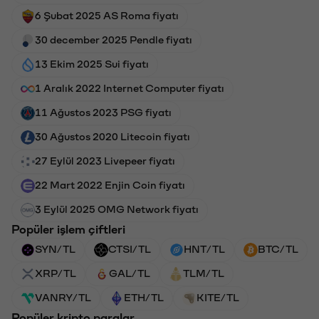
6 Şubat 2025 AS Roma fiyatı
30 december 2025 Pendle fiyatı
13 Ekim 2025 Sui fiyatı
1 Aralık 2022 Internet Computer fiyatı
11 Ağustos 2023 PSG fiyatı
30 Ağustos 2020 Litecoin fiyatı
27 Eylül 2023 Livepeer fiyatı
22 Mart 2022 Enjin Coin fiyatı
3 Eylül 2025 OMG Network fiyatı
Popüler işlem çiftleri
SYN/TL
CTSI/TL
HNT/TL
BTC/TL
XRP/TL
GAL/TL
TLM/TL
VANRY/TL
ETH/TL
KITE/TL
Popüler kripto paralar