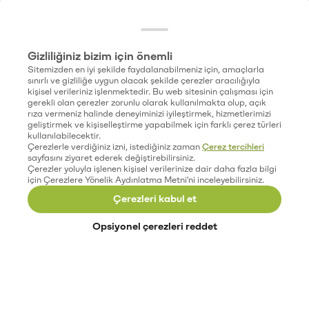
Gizliliğiniz bizim için önemli
Sitemizden en iyi şekilde faydalanabilmeniz için, amaçlarla
sınırlı ve gizliliğe uygun olacak şekilde çerezler aracılığıyla
kişisel verileriniz işlenmektedir. Bu web sitesinin çalışması için
gerekli olan çerezler zorunlu olarak kullanılmakta olup, açık
rıza vermeniz halinde deneyiminizi iyileştirmek, hizmetlerimizi
geliştirmek ve kişiselleştirme yapabilmek için farklı çerez türleri
kullanılabilecektir.
Çerezlerle verdiğiniz izni, istediğiniz zaman
Çerez tercihleri
sayfasını ziyaret ederek değiştirebilirsiniz.
Çerezler yoluyla işlenen kişisel verilerinize dair daha fazla bilgi
için Çerezlere Yönelik Aydınlatma Metni'ni inceleyebilirsiniz.
Çerezleri kabul et
Opsiyonel çerezleri reddet