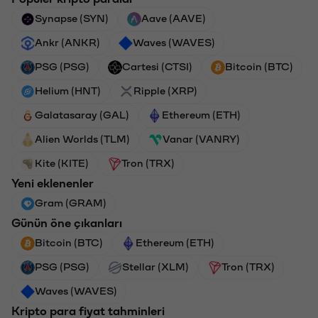
Synapse (SYN)
Aave (AAVE)
Ankr (ANKR)
Waves (WAVES)
PSG (PSG)
Cartesi (CTSI)
Bitcoin (BTC)
Helium (HNT)
Ripple (XRP)
Galatasaray (GAL)
Ethereum (ETH)
Alien Worlds (TLM)
Vanar (VANRY)
Kite (KITE)
Tron (TRX)
Yeni eklenenler
Gram (GRAM)
Günün öne çıkanları
Bitcoin (BTC)
Ethereum (ETH)
PSG (PSG)
Stellar (XLM)
Tron (TRX)
Waves (WAVES)
Kripto para fiyat tahminleri