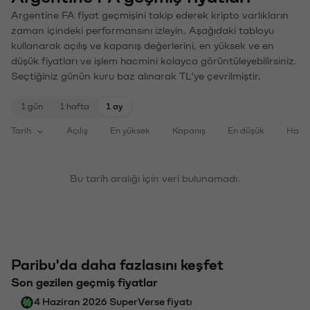
Argentine FA fiyat geçmişini takip ederek kripto varlıkların
zaman içindeki performansını izleyin. Aşağıdaki tabloyu
kullanarak açılış ve kapanış değerlerini, en yüksek ve en
düşük fiyatları ve işlem hacmini kolayca görüntüleyebilirsiniz.
Seçtiğiniz günün kuru baz alınarak TL'ye çevrilmiştir.
1 gün
1 hafta
1 ay
Tarih
Açılış
En yüksek
Kapanış
En düşük
Haci
Bu tarih aralığı için veri bulunamadı.
Paribu'da daha fazlasını keşfet
Son gezilen geçmiş fiyatlar
4 Haziran 2026 SuperVerse fiyatı