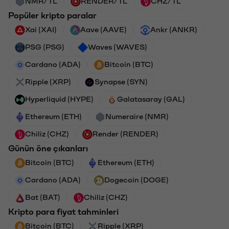
NMR/TL
RENDER/TL
CHZ/TL
Popüler kripto paralar
Xai (XAI)
Aave (AAVE)
Ankr (ANKR)
PSG (PSG)
Waves (WAVES)
Cardano (ADA)
Bitcoin (BTC)
Ripple (XRP)
Synapse (SYN)
Hyperliquid (HYPE)
Galatasaray (GAL)
Ethereum (ETH)
Numeraire (NMR)
Chiliz (CHZ)
Render (RENDER)
Günün öne çıkanları
Bitcoin (BTC)
Ethereum (ETH)
Cardano (ADA)
Dogecoin (DOGE)
Bat (BAT)
Chiliz (CHZ)
Kripto para fiyat tahminleri
Bitcoin (BTC)
Ripple (XRP)