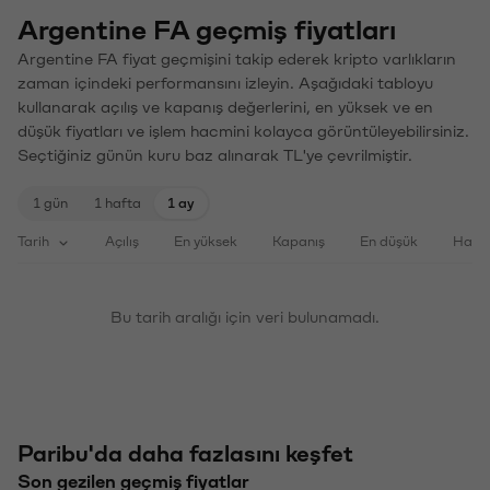
Argentine FA geçmiş fiyatları
Argentine FA fiyat geçmişini takip ederek kripto varlıkların
zaman içindeki performansını izleyin. Aşağıdaki tabloyu
kullanarak açılış ve kapanış değerlerini, en yüksek ve en
düşük fiyatları ve işlem hacmini kolayca görüntüleyebilirsiniz.
Seçtiğiniz günün kuru baz alınarak TL'ye çevrilmiştir.
1 gün
1 hafta
1 ay
Tarih
Açılış
En yüksek
Kapanış
En düşük
Haci
Bu tarih aralığı için veri bulunamadı.
Paribu'da daha fazlasını keşfet
Son gezilen geçmiş fiyatlar