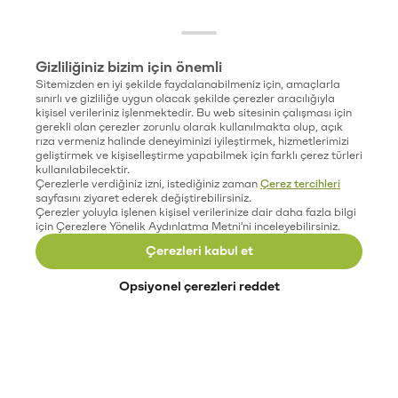
Gizliliğiniz bizim için önemli
Sitemizden en iyi şekilde faydalanabilmeniz için, amaçlarla
sınırlı ve gizliliğe uygun olacak şekilde çerezler aracılığıyla
kişisel verileriniz işlenmektedir. Bu web sitesinin çalışması için
gerekli olan çerezler zorunlu olarak kullanılmakta olup, açık
rıza vermeniz halinde deneyiminizi iyileştirmek, hizmetlerimizi
geliştirmek ve kişiselleştirme yapabilmek için farklı çerez türleri
kullanılabilecektir.
Çerezlerle verdiğiniz izni, istediğiniz zaman
Çerez tercihleri
sayfasını ziyaret ederek değiştirebilirsiniz.
Çerezler yoluyla işlenen kişisel verilerinize dair daha fazla bilgi
için Çerezlere Yönelik Aydınlatma Metni'ni inceleyebilirsiniz.
Çerezleri kabul et
Opsiyonel çerezleri reddet