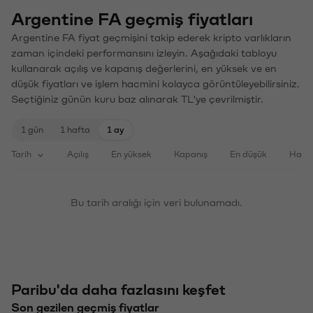
Argentine FA geçmiş fiyatları
Argentine FA fiyat geçmişini takip ederek kripto varlıkların
zaman içindeki performansını izleyin. Aşağıdaki tabloyu
kullanarak açılış ve kapanış değerlerini, en yüksek ve en
düşük fiyatları ve işlem hacmini kolayca görüntüleyebilirsiniz.
Seçtiğiniz günün kuru baz alınarak TL'ye çevrilmiştir.
1 gün
1 hafta
1 ay
Tarih
Açılış
En yüksek
Kapanış
En düşük
Haci
Bu tarih aralığı için veri bulunamadı.
Paribu'da daha fazlasını keşfet
Son gezilen geçmiş fiyatlar