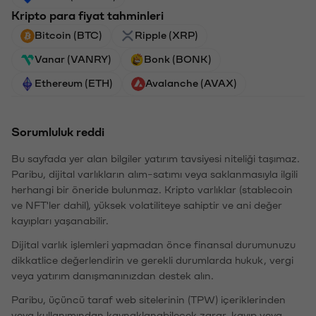
Kripto para fiyat tahminleri
Bitcoin (BTC)
Ripple (XRP)
Vanar (VANRY)
Bonk (BONK)
Ethereum (ETH)
Avalanche (AVAX)
Sorumluluk reddi
Bu sayfada yer alan bilgiler yatırım tavsiyesi niteliği taşımaz.
Paribu, dijital varlıkların alım-satımı veya saklanmasıyla ilgili
herhangi bir öneride bulunmaz. Kripto varlıklar (stablecoin
ve NFT'ler dahil), yüksek volatiliteye sahiptir ve ani değer
kayıpları yaşanabilir.
Dijital varlık işlemleri yapmadan önce finansal durumunuzu
dikkatlice değerlendirin ve gerekli durumlarda hukuk, vergi
veya yatırım danışmanınızdan destek alın.
Paribu, üçüncü taraf web sitelerinin (TPW) içeriklerinden
veya kullanımından kaynaklanabilecek zarar, kayıp veya