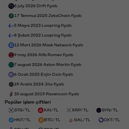
8 july 2026 Drift fiyatı
17 Temmuz 2025 ZetaChain fiyatı
5 Mayıs 2023 Loopring fiyatı
8 Şubat 2022 Loopring fiyatı
12 Mart 2026 Mask Network fiyatı
9 may 2026 Alfa Romeo fiyatı
7 august 2026 Aston Martin fiyatı
6 Ocak 2025 Enjin Coin fiyatı
29 Aralık 2024 Jito fiyatı
30 august 2019 Ravencoin fiyatı
Popüler işlem çiftleri
STG/TL
XAI/TL
XRP/TL
SYN/TL
HNT/TL
BTC/TL
GAL/TL
OXT/TL