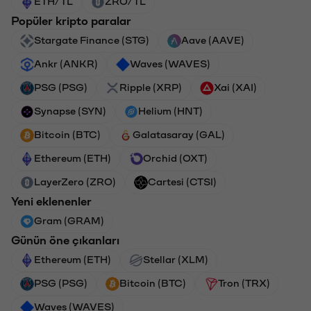
ETH/TL
ZRO/TL
Popüler kripto paralar
Stargate Finance (STG)
Aave (AAVE)
Ankr (ANKR)
Waves (WAVES)
PSG (PSG)
Ripple (XRP)
Xai (XAI)
Synapse (SYN)
Helium (HNT)
Bitcoin (BTC)
Galatasaray (GAL)
Ethereum (ETH)
Orchid (OXT)
LayerZero (ZRO)
Cartesi (CTSI)
Yeni eklenenler
Gram (GRAM)
Günün öne çıkanları
Ethereum (ETH)
Stellar (XLM)
PSG (PSG)
Bitcoin (BTC)
Tron (TRX)
Waves (WAVES)