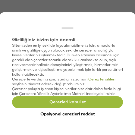
Gizliliğiniz bizim için önemli
Sitemizden en iyi şekilde faydalanabilmeniz için, amaçlarla
sınırlı ve gizliliğe uygun olacak şekilde çerezler aracılığıyla
kişisel verileriniz işlenmektedir. Bu web sitesinin çalışması için
gerekli olan çerezler zorunlu olarak kullanılmakta olup, açık
rıza vermeniz halinde deneyiminizi iyileştirmek, hizmetlerimizi
geliştirmek ve kişiselleştirme yapabilmek için farklı çerez türleri
kullanılabilecektir.
Çerezlerle verdiğiniz izni, istediğiniz zaman
Çerez tercihleri
sayfasını ziyaret ederek değiştirebilirsiniz.
Çerezler yoluyla işlenen kişisel verilerinize dair daha fazla bilgi
için Çerezlere Yönelik Aydınlatma Metni'ni inceleyebilirsiniz.
Çerezleri kabul et
Opsiyonel çerezleri reddet