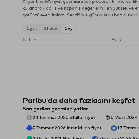
Argentine FA fiyat geçmişini takip ederek kripto varlık
kullanarak açılış ve kapanış değerlerini, en yüksek ve e
görüntüleyebilirsiniz. Seçtiğiniz günün kuru baz alınarak
1 gün
1 hafta
1 ay
Tarih
Açılış
Paribu'da daha fazlasını keşfet
Son gezilen geçmiş fiyatlar
24 Temmuz 2025 Stellar fiyatı
6 Mart 2024 B
3 Temmuz 2026 Inter Milan fiyatı
17 Temmuz
23 Eylül 2021 Neo fiyatı
5 Haziran 2026 Ape