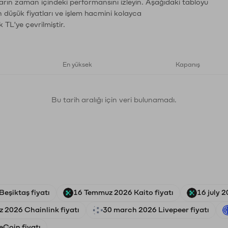
ların zaman içindeki performansını izleyin. Aşağıdaki tabloyu
n düşük fiyatları ve işlem hacmini kolayca
 TL'ye çevrilmiştir.
En yüksek
Kapanış
Bu tarih aralığı için veri bulunamadı.
eşiktaş fiyatı
16 Temmuz 2026 Kaito fiyatı
16 july 2
 2026 Chainlink fiyatı
30 march 2026 Livepeer fiyatı
Coin fiyatı