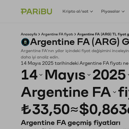
Kripto al/sat
Piyasalar
Anasayfa
Argentine FA fiyatı
Argentine FA (ARG) TL fiyat 
Argentine FA (ARG) G
Argentine FA'nın yıllar içindeki fiyat değişimini incele
daha iyi analiz edin.
14 Mayıs 2025 tarihindeki Argentine FA fiyatı n
14
Mayıs
2025
Argentine FA
f
₺33,50
≈
$0,863
Argentine FA geçmiş fiyatları