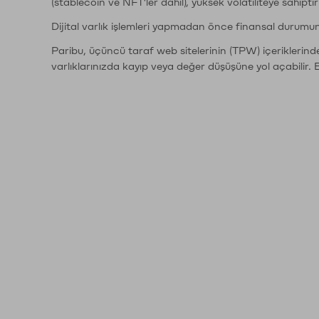
(stablecoin ve NFT'ler dahil), yüksek volatiliteye sahipti
Dijital varlık işlemleri yapmadan önce finansal durumu
Paribu, üçüncü taraf web sitelerinin (TPW) içeriklerin
varlıklarınızda kayıp veya değer düşüşüne yol açabilir. 