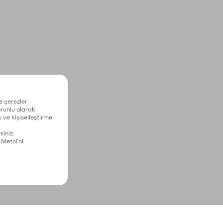
e çerezler
zorunlu olarak
 ve kişiselleştirme
siniz.
 Metni'ni