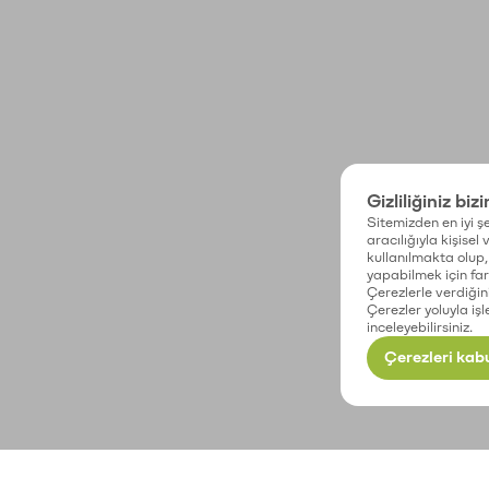
Gizliliğiniz biz
Sitemizden en iyi şe
aracılığıyla kişisel
kullanılmakta olup, 
yapabilmek için fark
Çerezlerle verdiğin
Çerezler yoluyla işl
inceleyebilirsiniz.
Çerezleri kabu