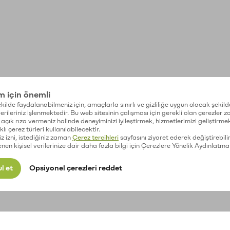
im için önemli
kilde faydalanabilmeniz için, amaçlarla sınırlı ve gizliliğe uygun olacak şekild
 verileriniz işlenmektedir. Bu web sitesinin çalışması için gerekli olan çerezler 
açık rıza vermeniz halinde deneyiminizi iyileştirmek, hizmetlerimizi geliştirmek
lı çerez türleri kullanılabilecektir.
iz izni, istediğiniz zaman
Çerez tercihleri
sayfasını ziyaret ederek değiştirebilir
enen kişisel verilerinize dair daha fazla bilgi için Çerezlere Yönelik Aydınlatma
l et
Opsiyonel çerezleri reddet