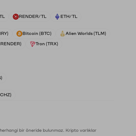
TL
RENDER/TL
ETH/TL
NRY)
Bitcoin (BTC)
Alien Worlds (TLM)
 (RENDER)
Tron (TRX)
)
 (CHZ)
li herhangi bir öneride bulunmaz. Kripto varlıklar