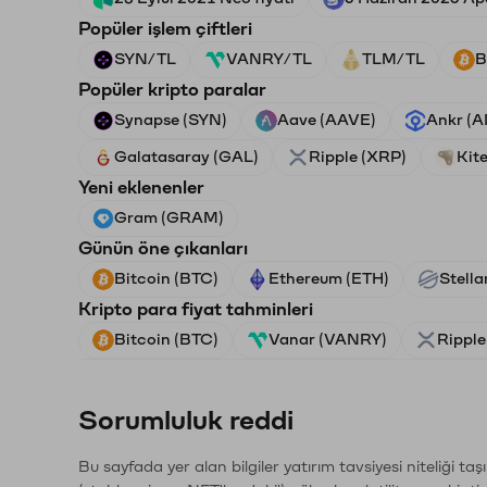
Popüler işlem çiftleri
SYN/TL
VANRY/TL
TLM/TL
B
Popüler kripto paralar
Synapse (SYN)
Aave (AAVE)
Ankr (
Galatasaray (GAL)
Ripple (XRP)
Kite
Yeni eklenenler
Gram (GRAM)
Günün öne çıkanları
Bitcoin (BTC)
Ethereum (ETH)
Stella
Kripto para fiyat tahminleri
Bitcoin (BTC)
Vanar (VANRY)
Ripple
Sorumluluk reddi
Bu sayfada yer alan bilgiler yatırım tavsiyesi niteliği ta