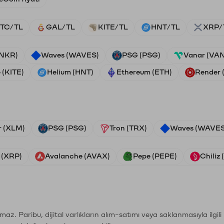
TC/TL
GAL/TL
KITE/TL
HNT/TL
XRP/
ANKR)
Waves (WAVES)
PSG (PSG)
Vanar (VA
 (KITE)
Helium (HNT)
Ethereum (ETH)
Render
r (XLM)
PSG (PSG)
Tron (TRX)
Waves (WAVES
 (XRP)
Avalanche (AVAX)
Pepe (PEPE)
Chiliz
şımaz. Paribu, dijital varlıkların alım-satımı veya saklanmasıyla ilgi