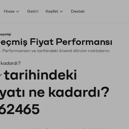
Hisse
Getiri
Keşfet
Destek
geçmişi
eçmiş Fiyat Performansı
yin. Performansını ve tarihindeki önemli dönüm noktalarını
e kadardı?
tarihindeki
iyatı ne kadardı?
62465