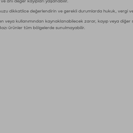
r ve ani değer kayıpları yaşanabilir.
nuzu dikkatlice değerlendirin ve gerekli durumlarda hukuk, vergi v
den veya kullanımından kaynaklanabilecek zarar, kayıp veya diğer 
Bazı ürünler tüm bölgelerde sunulmayabilir.