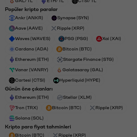
GAL/TL
ETH/TL
CTSI/TL
Popüler kripto paralar
Ankr (ANKR)
Synapse (SYN)
Aave (AAVE)
Ripple (XRP)
Waves (WAVES)
PSG (PSG)
Xai (XAI)
Cardano (ADA)
Bitcoin (BTC)
Ethereum (ETH)
Stargate Finance (STG)
Vanar (VANRY)
Galatasaray (GAL)
Cartesi (CTSI)
Hyperliquid (HYPE)
Günün öne çıkanları
Ethereum (ETH)
Stellar (XLM)
Tron (TRX)
Bitcoin (BTC)
Ripple (XRP)
Solana (SOL)
Kripto para fiyat tahminleri
Bitcoin (BTC)
Ripple (XRP)