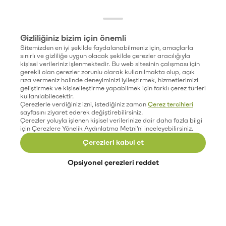
Gizliliğiniz bizim için önemli
Sitemizden en iyi şekilde faydalanabilmeniz için, amaçlarla
sınırlı ve gizliliğe uygun olacak şekilde çerezler aracılığıyla
kişisel verileriniz işlenmektedir. Bu web sitesinin çalışması için
gerekli olan çerezler zorunlu olarak kullanılmakta olup, açık
rıza vermeniz halinde deneyiminizi iyileştirmek, hizmetlerimizi
geliştirmek ve kişiselleştirme yapabilmek için farklı çerez türleri
kullanılabilecektir.
Çerezlerle verdiğiniz izni, istediğiniz zaman
Çerez tercihleri
sayfasını ziyaret ederek değiştirebilirsiniz.
Çerezler yoluyla işlenen kişisel verilerinize dair daha fazla bilgi
için Çerezlere Yönelik Aydınlatma Metni'ni inceleyebilirsiniz.
Çerezleri kabul et
Opsiyonel çerezleri reddet