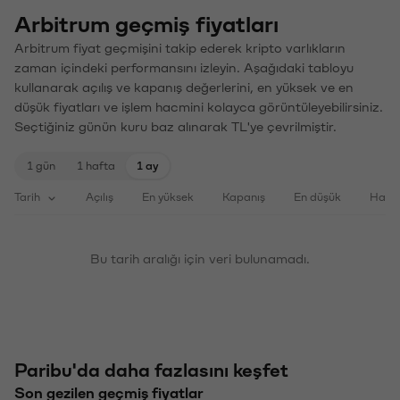
Arbitrum geçmiş fiyatları
Arbitrum fiyat geçmişini takip ederek kripto varlıkların
zaman içindeki performansını izleyin. Aşağıdaki tabloyu
kullanarak açılış ve kapanış değerlerini, en yüksek ve en
düşük fiyatları ve işlem hacmini kolayca görüntüleyebilirsiniz.
Seçtiğiniz günün kuru baz alınarak TL'ye çevrilmiştir.
1 gün
1 hafta
1 ay
Tarih
Açılış
En yüksek
Kapanış
En düşük
Haci
Bu tarih aralığı için veri bulunamadı.
Paribu'da daha fazlasını keşfet
Son gezilen geçmiş fiyatlar