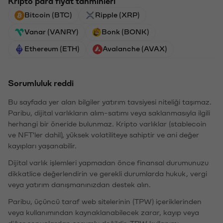
Kripto para fiyat tahminleri
Bitcoin (BTC)
Ripple (XRP)
Vanar (VANRY)
Bonk (BONK)
Ethereum (ETH)
Avalanche (AVAX)
Sorumluluk reddi
Bu sayfada yer alan bilgiler yatırım tavsiyesi niteliği taşımaz.
Paribu, dijital varlıkların alım-satımı veya saklanmasıyla ilgili
herhangi bir öneride bulunmaz. Kripto varlıklar (stablecoin
ve NFT'ler dahil), yüksek volatiliteye sahiptir ve ani değer
kayıpları yaşanabilir.
Dijital varlık işlemleri yapmadan önce finansal durumunuzu
dikkatlice değerlendirin ve gerekli durumlarda hukuk, vergi
veya yatırım danışmanınızdan destek alın.
Paribu, üçüncü taraf web sitelerinin (TPW) içeriklerinden
veya kullanımından kaynaklanabilecek zarar, kayıp veya
diğer sonuçlardan sorumlu değildir. TPW kullanımı,