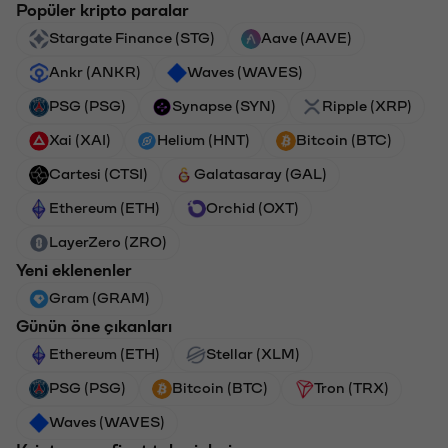
Popüler kripto paralar
Stargate Finance (STG)
Aave (AAVE)
Ankr (ANKR)
Waves (WAVES)
PSG (PSG)
Synapse (SYN)
Ripple (XRP)
Xai (XAI)
Helium (HNT)
Bitcoin (BTC)
Cartesi (CTSI)
Galatasaray (GAL)
Ethereum (ETH)
Orchid (OXT)
LayerZero (ZRO)
Yeni eklenenler
Gram (GRAM)
Günün öne çıkanları
Ethereum (ETH)
Stellar (XLM)
PSG (PSG)
Bitcoin (BTC)
Tron (TRX)
Waves (WAVES)