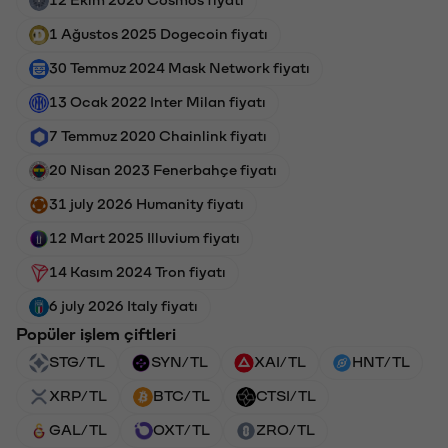
1 Ağustos 2025 Dogecoin fiyatı
30 Temmuz 2024 Mask Network fiyatı
13 Ocak 2022 Inter Milan fiyatı
7 Temmuz 2020 Chainlink fiyatı
20 Nisan 2023 Fenerbahçe fiyatı
31 july 2026 Humanity fiyatı
12 Mart 2025 Illuvium fiyatı
14 Kasım 2024 Tron fiyatı
6 july 2026 Italy fiyatı
Popüler işlem çiftleri
STG/TL
SYN/TL
XAI/TL
HNT/TL
XRP/TL
BTC/TL
CTSI/TL
GAL/TL
OXT/TL
ZRO/TL