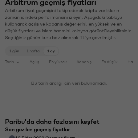
Arbitrum geçmiş fiyatları
Arbitrum fiyat geçmişini takip ederek kripto varlıkların
zaman içindeki performansını izleyin. Aşağıdaki tabloyu
kullanarak açılış ve kapanış değerlerini, en yüksek ve en
düşük fiyatları ve işlem hacmini kolayca görüntüleyebilirsiniz.
Seçtiğiniz günün kuru baz alınarak TL'ye çevrilmiştir.
1 gün
1 hafta
1 ay
Tarih
Açılış
En yüksek
Kapanış
En düşük
Haci
Bu tarih aralığı için veri bulunamadı.
Paribu'da daha fazlasını keşfet
Son gezilen geçmiş fiyatlar
12 Ekim 2020 Cosmos fiyatı