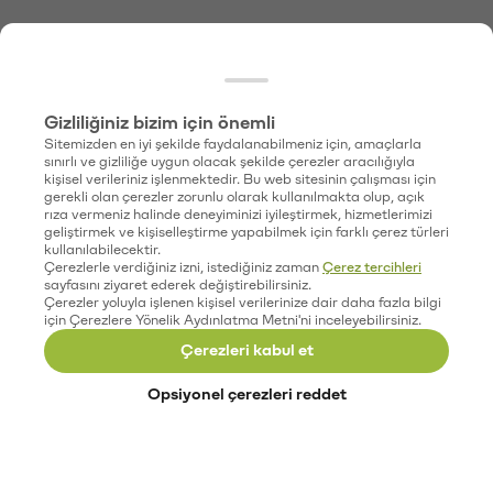
Gizliliğiniz bizim için önemli
Sitemizden en iyi şekilde faydalanabilmeniz için, amaçlarla
sınırlı ve gizliliğe uygun olacak şekilde çerezler aracılığıyla
kişisel verileriniz işlenmektedir. Bu web sitesinin çalışması için
gerekli olan çerezler zorunlu olarak kullanılmakta olup, açık
rıza vermeniz halinde deneyiminizi iyileştirmek, hizmetlerimizi
geliştirmek ve kişiselleştirme yapabilmek için farklı çerez türleri
kullanılabilecektir.
Çerezlerle verdiğiniz izni, istediğiniz zaman
Çerez tercihleri
sayfasını ziyaret ederek değiştirebilirsiniz.
Çerezler yoluyla işlenen kişisel verilerinize dair daha fazla bilgi
için Çerezlere Yönelik Aydınlatma Metni'ni inceleyebilirsiniz.
Çerezleri kabul et
Opsiyonel çerezleri reddet