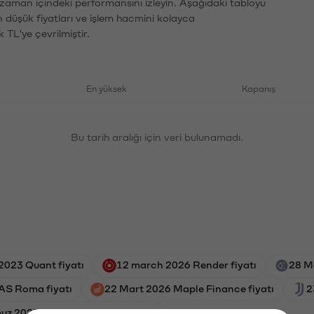
n zaman içindeki performansını izleyin. Aşağıdaki tabloyu
n düşük fiyatları ve işlem hacmini kolayca
 TL'ye çevrilmiştir.
En yüksek
Kapanış
Bu tarih aralığı için veri bulunamadı.
2023 Quant fiyatı
12 march 2026 Render fiyatı
28 M
AS Roma fiyatı
22 Mart 2026 Maple Finance fiyatı
2
z 2025 Stargate Finance fiyatı