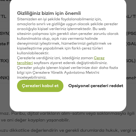
Gizliliğiniz bizim için önemli
/TL
STG/TL
BTC/TL
VANRY/TL
GAL/T
Sitemizden en iyi şekilde faydalanabilmeniz için,
amaçlarla sınırlı ve gizliliğe uygun olacak şekilde çerezler
aracılığıyla kişisel verileriniz işlenmektedir. Bu web
(SYN)
Aave (AAVE)
Waves (WAVES)
PSG (PS
sitesinin çalışması için gerekli olan çerezler zorunlu olarak
kullanılmakta olup, açık rıza vermeniz halinde
ate Finance (STG)
deneyiminizi iyileştirmek, hizmetlerimizi geliştirmek ve
Vanar (VANRY)
Galatasaray (GA
kişiselleştirme yapabilmek için farklı çerez türleri
kullanılabilecektir.
Çerezlerle verdiğiniz izni, istediğiniz zaman
Çerez
TRX)
Bitcoin (BTC)
Ripple (XRP)
Solana (SOL)
tercihleri
sayfasını ziyaret ederek değiştirebilirsiniz.
Çerezler yoluyla işlenen kişisel verilerinize dair daha fazla
bilgi için Çerezlere Yönelik Aydınlatma Metni'ni
ONK)
inceleyebilirsiniz.
Ethereum (ETH)
Synapse (SYN)
Avalanc
Çerezleri kabul et
Opsiyonel çerezleri reddet
şımaz. Paribu, dijital varlıkların alım-satımı veya saklanmasıyla ilgi
r ve ani değer kayıpları yaşanabilir.
nuzu dikkatlice değerlendirin ve gerekli durumlarda hukuk, vergi v