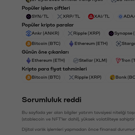
Popüler işlem çiftleri
SYN/TL
XRP/TL
XAI/TL
ADA
Popüler kripto paralar
Ankr (ANKR)
Ripple (XRP)
Synapse 
Bitcoin (BTC)
Ethereum (ETH)
Starg
Günün öne çıkanları
Ethereum (ETH)
Stellar (XLM)
Tron (
Kripto para fiyat tahminleri
Bitcoin (BTC)
Ripple (XRP)
Bonk (B
Sorumluluk reddi
Bu sayfada yer alan bilgiler yatırım tavsiyesi niteliği ta
(stablecoin ve NFT'ler dahil), yüksek volatiliteye sahipti
Dijital varlık işlemleri yapmadan önce finansal durumu