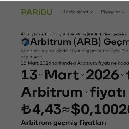
Kripto al/sat
Piyasalar
Anasayfa
Arbitrum fiyatı
Arbitrum (ARB) TL fiyat geçmişi
Arbitrum (ARB) Geçm
Arbitrum'un yıllar içindeki fiyat değişimini inceleyin. P
analiz edin.
13 Mart 2026 tarihindeki Arbitrum fiyatı ne kada
13
Mart
2026
Arbitrum
fiyat
₺4,43
≈
$0,1002
Arbitrum geçmiş fiyatları