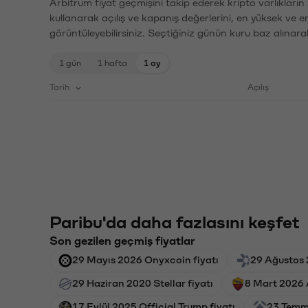
Arbitrum fiyat geçmişini takip ederek kripto varlıkları
kullanarak açılış ve kapanış değerlerini, en yüksek ve e
görüntüleyebilirsiniz. Seçtiğiniz günün kuru baz alınarak
1 gün
1 hafta
1 ay
Tarih
Açılış
Paribu'da daha fazlasını keşfet
Son gezilen geçmiş fiyatlar
29 Mayıs 2026 Onyxcoin fiyatı
29 Ağustos 
29 Haziran 2020 Stellar fiyatı
8 Mart 2026 
17 Eylül 2025 Official Trump fiyatı
23 Temmu