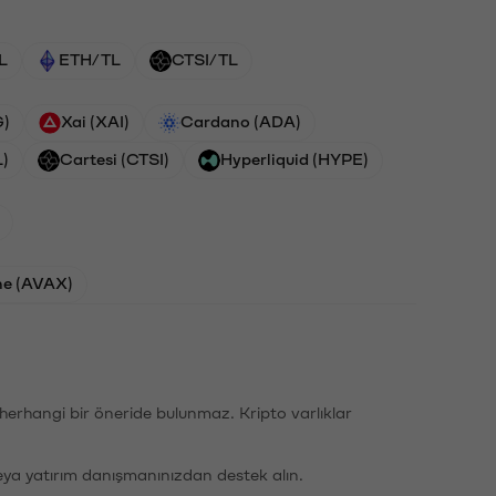
L
ETH/TL
CTSI/TL
G)
Xai (XAI)
Cardano (ADA)
L)
Cartesi (CTSI)
Hyperliquid (HYPE)
he (AVAX)
li herhangi bir öneride bulunmaz. Kripto varlıklar
eya yatırım danışmanınızdan destek alın.