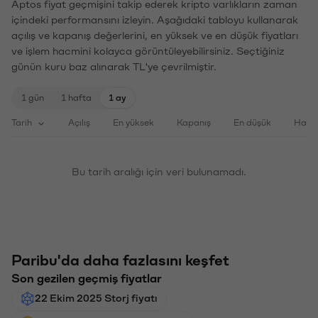
Aptos fiyat geçmişini takip ederek kripto varlıkların zaman
içindeki performansını izleyin. Aşağıdaki tabloyu kullanarak
açılış ve kapanış değerlerini, en yüksek ve en düşük fiyatları
ve işlem hacmini kolayca görüntüleyebilirsiniz. Seçtiğiniz
günün kuru baz alınarak TL'ye çevrilmiştir.
1 gün
1 hafta
1 ay
Tarih
Açılış
En yüksek
Kapanış
En düşük
Haci
Bu tarih aralığı için veri bulunamadı.
Paribu'da daha fazlasını keşfet
Son gezilen geçmiş fiyatlar
22 Ekim 2025 Storj fiyatı