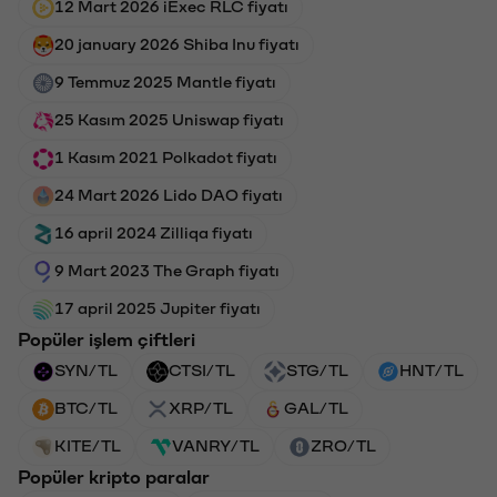
12 Mart 2026 iExec RLC fiyatı
20 january 2026 Shiba Inu fiyatı
9 Temmuz 2025 Mantle fiyatı
25 Kasım 2025 Uniswap fiyatı
1 Kasım 2021 Polkadot fiyatı
24 Mart 2026 Lido DAO fiyatı
16 april 2024 Zilliqa fiyatı
9 Mart 2023 The Graph fiyatı
17 april 2025 Jupiter fiyatı
Popüler işlem çiftleri
SYN/TL
CTSI/TL
STG/TL
HNT/TL
BTC/TL
XRP/TL
GAL/TL
KITE/TL
VANRY/TL
ZRO/TL
Popüler kripto paralar