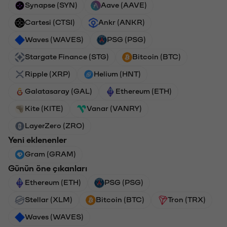
Synapse (SYN)
Aave (AAVE)
Cartesi (CTSI)
Ankr (ANKR)
Waves (WAVES)
PSG (PSG)
Stargate Finance (STG)
Bitcoin (BTC)
Ripple (XRP)
Helium (HNT)
Galatasaray (GAL)
Ethereum (ETH)
Kite (KITE)
Vanar (VANRY)
LayerZero (ZRO)
Yeni eklenenler
Gram (GRAM)
Günün öne çıkanları
Ethereum (ETH)
PSG (PSG)
Stellar (XLM)
Bitcoin (BTC)
Tron (TRX)
Waves (WAVES)