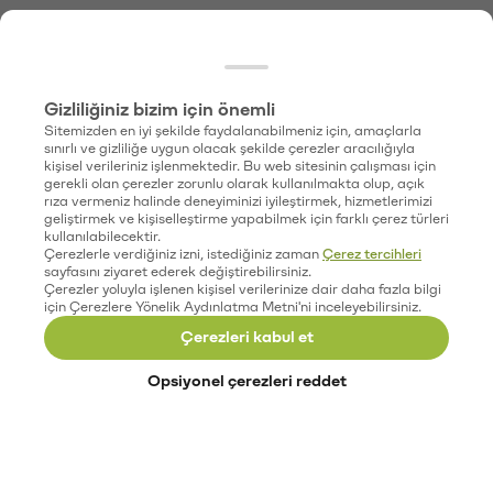
Gizliliğiniz bizim için önemli
Sitemizden en iyi şekilde faydalanabilmeniz için, amaçlarla
sınırlı ve gizliliğe uygun olacak şekilde çerezler aracılığıyla
kişisel verileriniz işlenmektedir. Bu web sitesinin çalışması için
gerekli olan çerezler zorunlu olarak kullanılmakta olup, açık
rıza vermeniz halinde deneyiminizi iyileştirmek, hizmetlerimizi
geliştirmek ve kişiselleştirme yapabilmek için farklı çerez türleri
kullanılabilecektir.
Çerezlerle verdiğiniz izni, istediğiniz zaman
Çerez tercihleri
sayfasını ziyaret ederek değiştirebilirsiniz.
Çerezler yoluyla işlenen kişisel verilerinize dair daha fazla bilgi
için Çerezlere Yönelik Aydınlatma Metni'ni inceleyebilirsiniz.
Çerezleri kabul et
Opsiyonel çerezleri reddet