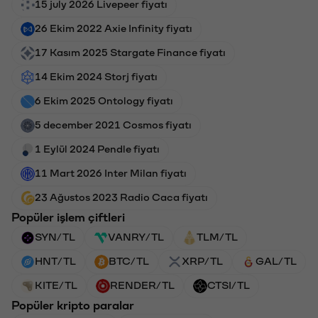
15 july 2026 Livepeer fiyatı
26 Ekim 2022 Axie Infinity fiyatı
17 Kasım 2025 Stargate Finance fiyatı
14 Ekim 2024 Storj fiyatı
6 Ekim 2025 Ontology fiyatı
5 december 2021 Cosmos fiyatı
1 Eylül 2024 Pendle fiyatı
11 Mart 2026 Inter Milan fiyatı
23 Ağustos 2023 Radio Caca fiyatı
Popüler işlem çiftleri
SYN/TL
VANRY/TL
TLM/TL
HNT/TL
BTC/TL
XRP/TL
GAL/TL
KITE/TL
RENDER/TL
CTSI/TL
Popüler kripto paralar