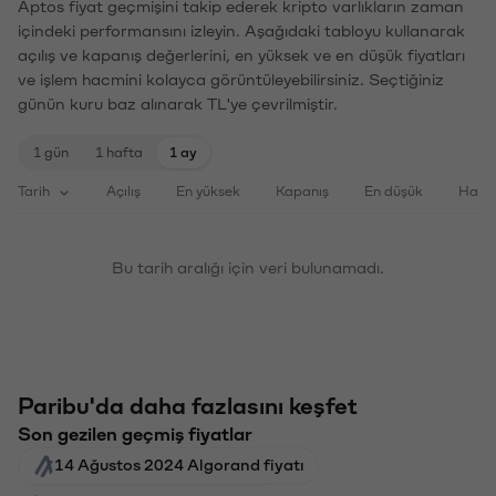
Aptos fiyat geçmişini takip ederek kripto varlıkların zaman
içindeki performansını izleyin. Aşağıdaki tabloyu kullanarak
açılış ve kapanış değerlerini, en yüksek ve en düşük fiyatları
ve işlem hacmini kolayca görüntüleyebilirsiniz. Seçtiğiniz
günün kuru baz alınarak TL'ye çevrilmiştir.
1 gün
1 hafta
1 ay
Tarih
Açılış
En yüksek
Kapanış
En düşük
Haci
Bu tarih aralığı için veri bulunamadı.
Paribu'da daha fazlasını keşfet
Son gezilen geçmiş fiyatlar
14 Ağustos 2024 Algorand fiyatı