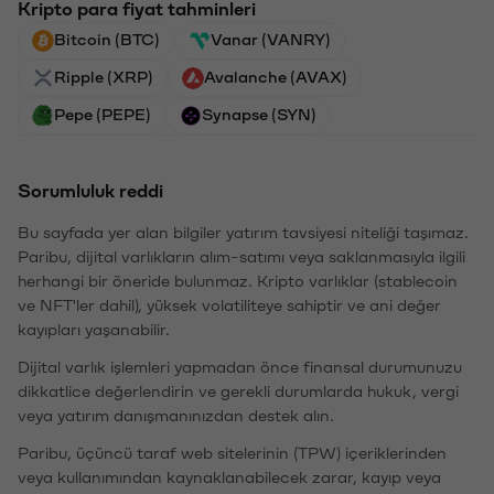
Kripto para fiyat tahminleri
Bitcoin (BTC)
Vanar (VANRY)
Ripple (XRP)
Avalanche (AVAX)
Pepe (PEPE)
Synapse (SYN)
Sorumluluk reddi
Bu sayfada yer alan bilgiler yatırım tavsiyesi niteliği taşımaz.
Paribu, dijital varlıkların alım-satımı veya saklanmasıyla ilgili
herhangi bir öneride bulunmaz. Kripto varlıklar (stablecoin
ve NFT'ler dahil), yüksek volatiliteye sahiptir ve ani değer
kayıpları yaşanabilir.
Dijital varlık işlemleri yapmadan önce finansal durumunuzu
dikkatlice değerlendirin ve gerekli durumlarda hukuk, vergi
veya yatırım danışmanınızdan destek alın.
Paribu, üçüncü taraf web sitelerinin (TPW) içeriklerinden
veya kullanımından kaynaklanabilecek zarar, kayıp veya