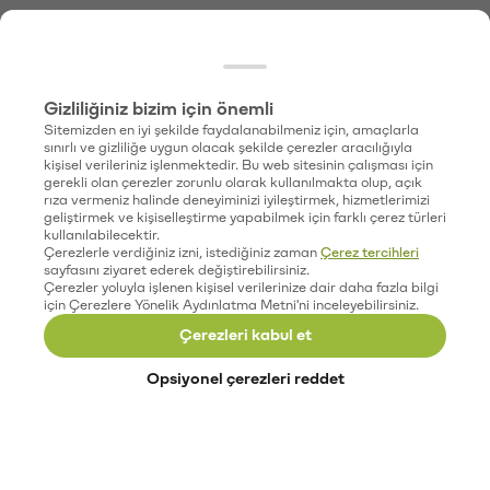
Gizliliğiniz bizim için önemli
Sitemizden en iyi şekilde faydalanabilmeniz için, amaçlarla
sınırlı ve gizliliğe uygun olacak şekilde çerezler aracılığıyla
kişisel verileriniz işlenmektedir. Bu web sitesinin çalışması için
gerekli olan çerezler zorunlu olarak kullanılmakta olup, açık
rıza vermeniz halinde deneyiminizi iyileştirmek, hizmetlerimizi
geliştirmek ve kişiselleştirme yapabilmek için farklı çerez türleri
kullanılabilecektir.
Çerezlerle verdiğiniz izni, istediğiniz zaman
Çerez tercihleri
sayfasını ziyaret ederek değiştirebilirsiniz.
Çerezler yoluyla işlenen kişisel verilerinize dair daha fazla bilgi
için Çerezlere Yönelik Aydınlatma Metni'ni inceleyebilirsiniz.
Çerezleri kabul et
Opsiyonel çerezleri reddet