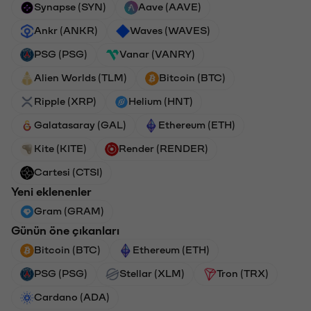
Synapse (SYN)
Aave (AAVE)
Ankr (ANKR)
Waves (WAVES)
PSG (PSG)
Vanar (VANRY)
Alien Worlds (TLM)
Bitcoin (BTC)
Ripple (XRP)
Helium (HNT)
Galatasaray (GAL)
Ethereum (ETH)
Kite (KITE)
Render (RENDER)
Cartesi (CTSI)
Yeni eklenenler
Gram (GRAM)
Günün öne çıkanları
Bitcoin (BTC)
Ethereum (ETH)
PSG (PSG)
Stellar (XLM)
Tron (TRX)
Cardano (ADA)