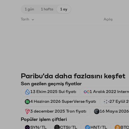
1 gün
1 hafta
1 ay
Tarih
Açılış
Paribu'da daha fazlasını keşfet
Son gezilen geçmiş fiyatlar
13 Ekim 2025 Sui fiyatı
1 Aralık 2022 Inter
4 Haziran 2026 SuperVerse fiyatı
27 Eylül 2
3 december 2025 Tron fiyatı
16 Mayıs 2026 
Popüler işlem çiftleri
SYN/TL
CTSI/TL
HNT/TL
BTC