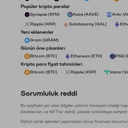
Popüler kripto paralar
Synapse (SYN)
Aave (AAVE)
Ankr (
Ripple (XRP)
Galatasaray (GAL)
Eth
Yeni eklenenler
Gram (GRAM)
Günün öne çıkanları
Bitcoin (BTC)
Ethereum (ETH)
PSG (
Kripto para fiyat tahminleri
Bitcoin (BTC)
Ripple (XRP)
Vanar (
Sorumluluk reddi
Bu sayfada yer alan bilgiler yatırım tavsiyesi niteliği ta
(stablecoin ve NFT'ler dahil), yüksek volatiliteye sahipti
Dijital varlık işlemleri yapmadan önce finansal durumu