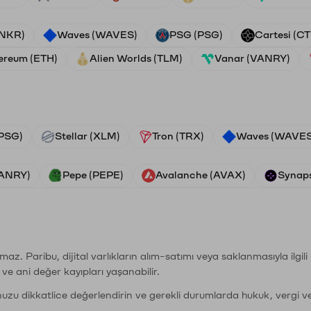
ANKR)
Waves (WAVES)
PSG (PSG)
Cartesi (CT
ereum (ETH)
Alien Worlds (TLM)
Vanar (VANRY)
PSG)
Stellar (XLM)
Tron (TRX)
Waves (WAVES
VANRY)
Pepe (PEPE)
Avalanche (AVAX)
Synaps
şımaz. Paribu, dijital varlıkların alım-satımı veya saklanmasıyla ilgi
r ve ani değer kayıpları yaşanabilir.
nuzu dikkatlice değerlendirin ve gerekli durumlarda hukuk, vergi v