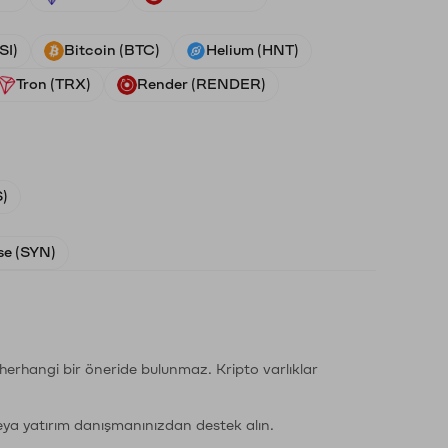
SI)
Bitcoin (BTC)
Helium (HNT)
Tron (TRX)
Render (RENDER)
)
e (SYN)
li herhangi bir öneride bulunmaz. Kripto varlıklar
eya yatırım danışmanınızdan destek alın.