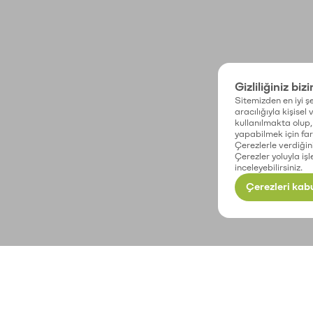
Gizliliğiniz biz
Sitemizden en iyi şe
aracılığıyla kişisel
kullanılmakta olup, 
yapabilmek için fark
Çerezlerle verdiğin
Çerezler yoluyla işl
inceleyebilirsiniz.
Çerezleri kabu