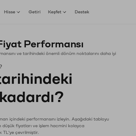
Hisse
Getiri
Keşfet
Destek
Fiyat Performansı
ormansını ve tarihindeki önemli dönüm noktalarını daha iyi
?
tarihindeki
e kadardı?
aman içindeki performansını izleyin. Aşağıdaki tabloyu
n düşük fiyatları ve işlem hacmini kolayca
 TL'ye çevrilmiştir.