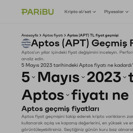
Kripto al/sat
Piyasalar
Anasayfa
Aptos fiyatı
Aptos (APT) TL fiyat geçmişi
Aptos (APT) Geçmiş 
Aptos'un yıllar içindeki fiyat değişimini inceleyin. Perf
analiz edin.
5 Mayıs 2023 tarihindeki Aptos fiyatı ne kadardı
5
Mayıs
2023
Aptos
fiyatı n
Aptos geçmiş fiyatları
Aptos fiyat geçmişini takip ederek kripto varlıkların z
kullanarak açılış ve kapanış değerlerini, en yüksek ve e
görüntüleyebilirsiniz. Seçtiğiniz günün kuru baz alınarak