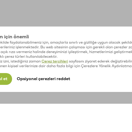
im için önemli
kilde faydalanabilmeniz için, amaçlarla sınırlı ve gizliliğe uygun olacak şekild
 verileriniz işlenmektedir. Bu web sitesinin çalışması için gerekli olan çerezler 
açık rıza vermeniz halinde deneyiminizi iyileştirmek, hizmetlerimizi geliştirmek
lı çerez türleri kullanılabilecektir.
iz izni, istediğiniz zaman
Çerez tercihleri
sayfasını ziyaret ederek değiştirebilir
enen kişisel verilerinize dair daha fazla bilgi için Çerezlere Yönelik Aydınlatma
l et
Opsiyonel çerezleri reddet