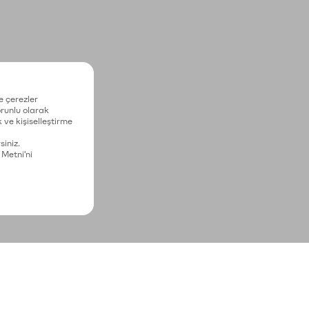
e çerezler
zorunlu olarak
 ve kişiselleştirme
siniz.
 Metni'ni