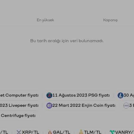
En yüksek
Kapanış
Bu tarih aralığı için veri bulunamadı.
net Computer fiyatı
11 Ağustos 2023 PSG fiyatı
30 A
023 Livepeer fiyatı
22 Mart 2022 Enjin Coin fiyatı
3 
Centrifuge fiyatı
/TL
XRP/TL
GAL/TL
TLM/TL
VANRY/