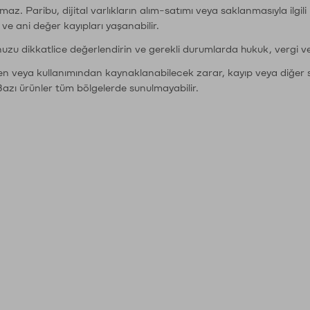
şımaz. Paribu, dijital varlıkların alım-satımı veya saklanmasıyla ilgi
r ve ani değer kayıpları yaşanabilir.
nuzu dikkatlice değerlendirin ve gerekli durumlarda hukuk, vergi v
den veya kullanımından kaynaklanabilecek zarar, kayıp veya diğer 
Bazı ürünler tüm bölgelerde sunulmayabilir.