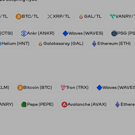
/TL
BTC/TL
XRP/TL
GAL/TL
VANRY/
 (CTSI)
Ankr (ANKR)
Waves (WAVES)
PSG (P
Helium (HNT)
Galatasaray (GAL)
Ethereum (ETH)
(XLM)
Bitcoin (BTC)
Tron (TRX)
Waves (WAVES
VANRY)
Pepe (PEPE)
Avalanche (AVAX)
Ethere