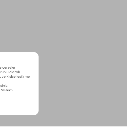
e çerezler
zorunlu olarak
 ve kişiselleştirme
siniz.
 Metni'ni