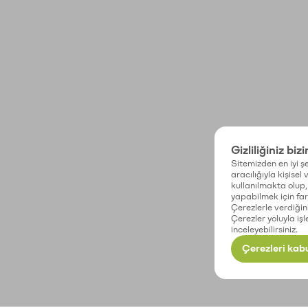
Gizliliğiniz biz
Sitemizden en iyi şe
aracılığıyla kişisel
kullanılmakta olup, 
yapabilmek için fark
Çerezlerle verdiğin
Çerezler yoluyla işl
inceleyebilirsiniz.
Çerezleri kabu