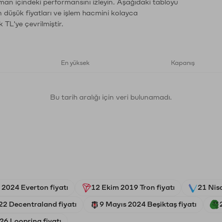
aman içindeki performansını izleyin. Aşağıdaki tabloyu
n düşük fiyatları ve işlem hacmini kolayca
 TL'ye çevrilmiştir.
En yüksek
Kapanış
Bu tarih aralığı için veri bulunamadı.
 2024 Everton fiyatı
12 Ekim 2019 Tron fiyatı
21 Nis
22 Decentraland fiyatı
9 Mayıs 2024 Beşiktaş fiyatı
26 Loopring fiyatı