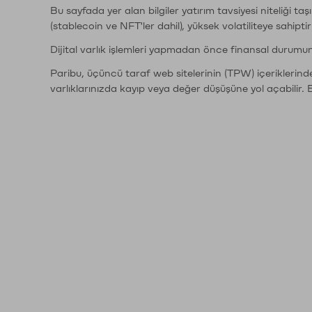
Bu sayfada yer alan bilgiler yatırım tavsiyesi niteliği ta
(stablecoin ve NFT'ler dahil), yüksek volatiliteye sahipti
Dijital varlık işlemleri yapmadan önce finansal durumu
Paribu, üçüncü taraf web sitelerinin (TPW) içeriklerin
varlıklarınızda kayıp veya değer düşüşüne yol açabilir. 