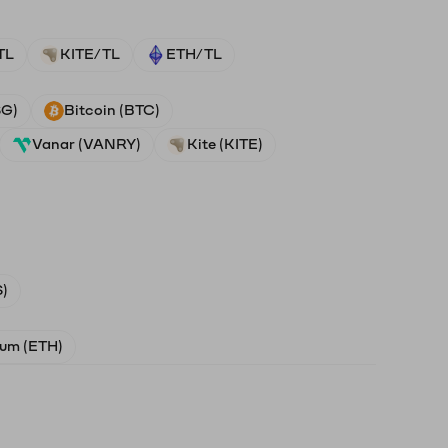
TL
KITE/TL
ETH/TL
SG)
Bitcoin (BTC)
Vanar (VANRY)
Kite (KITE)
)
um (ETH)