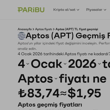
Kripto al/sat
Piyasalar
Anasayfa
Aptos fiyatı
Aptos (APT) TL fiyat geçmişi
Aptos (APT) Geçmiş 
Aptos'un yıllar içindeki fiyat değişimini inceleyin. Perf
analiz edin.
4 Ocak 2026 tarihindeki Aptos fiyatı ne kadardı
4
Ocak
2026
t
Aptos
fiyatı n
₺83,74
≈
$1,95
Aptos geçmiş fiyatları