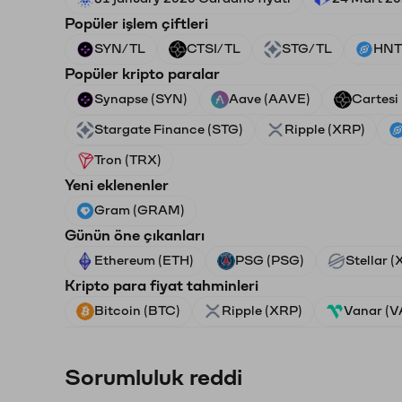
Popüler işlem çiftleri
SYN/TL
CTSI/TL
STG/TL
HNT
Popüler kripto paralar
Synapse (SYN)
Aave (AAVE)
Cartesi
Stargate Finance (STG)
Ripple (XRP)
Tron (TRX)
Yeni eklenenler
Gram (GRAM)
Günün öne çıkanları
Ethereum (ETH)
PSG (PSG)
Stellar 
Kripto para fiyat tahminleri
Bitcoin (BTC)
Ripple (XRP)
Vanar (
Sorumluluk reddi