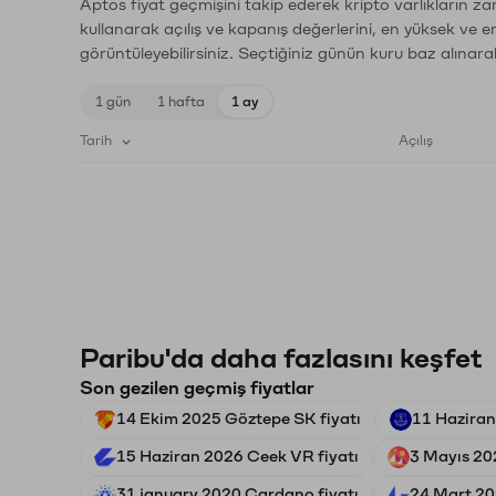
Aptos fiyat geçmişini takip ederek kripto varlıkların z
kullanarak açılış ve kapanış değerlerini, en yüksek ve e
görüntüleyebilirsiniz. Seçtiğiniz günün kuru baz alınarak
1 gün
1 hafta
1 ay
Tarih
Açılış
Paribu'da daha fazlasını keşfet
Son gezilen geçmiş fiyatlar
14 Ekim 2025 Göztepe SK fiyatı
11 Haziran
15 Haziran 2026 Ceek VR fiyatı
3 Mayıs 20
31 january 2020 Cardano fiyatı
24 Mart 20