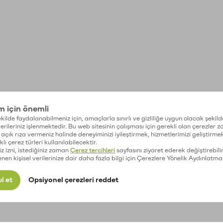
im için önemli
kilde faydalanabilmeniz için, amaçlarla sınırlı ve gizliliğe uygun olacak şekild
 verileriniz işlenmektedir. Bu web sitesinin çalışması için gerekli olan çerezler 
açık rıza vermeniz halinde deneyiminizi iyileştirmek, hizmetlerimizi geliştirmek
lı çerez türleri kullanılabilecektir.
iz izni, istediğiniz zaman
Çerez tercihleri
sayfasını ziyaret ederek değiştirebilir
enen kişisel verilerinize dair daha fazla bilgi için Çerezlere Yönelik Aydınlatma
l et
Opsiyonel çerezleri reddet