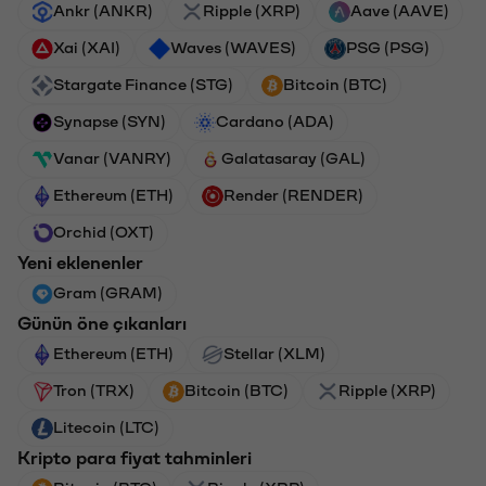
Ankr (ANKR)
Ripple (XRP)
Aave (AAVE)
Xai (XAI)
Waves (WAVES)
PSG (PSG)
Stargate Finance (STG)
Bitcoin (BTC)
Synapse (SYN)
Cardano (ADA)
Vanar (VANRY)
Galatasaray (GAL)
Ethereum (ETH)
Render (RENDER)
Orchid (OXT)
Yeni eklenenler
Gram (GRAM)
Günün öne çıkanları
Ethereum (ETH)
Stellar (XLM)
Tron (TRX)
Bitcoin (BTC)
Ripple (XRP)
Litecoin (LTC)
Kripto para fiyat tahminleri