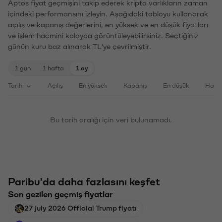
Aptos fiyat geçmişini takip ederek kripto varlıkların zaman
içindeki performansını izleyin. Aşağıdaki tabloyu kullanarak
açılış ve kapanış değerlerini, en yüksek ve en düşük fiyatları
ve işlem hacmini kolayca görüntüleyebilirsiniz. Seçtiğiniz
günün kuru baz alınarak TL'ye çevrilmiştir.
1 gün
1 hafta
1 ay
Tarih
Açılış
En yüksek
Kapanış
En düşük
Haci
Bu tarih aralığı için veri bulunamadı.
Paribu'da daha fazlasını keşfet
Son gezilen geçmiş fiyatlar
27 july 2026 Official Trump fiyatı