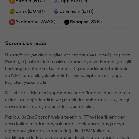
Bitcoin (BTC)
Ripple (XRP)
Bonk (BONK)
Ethereum (ETH)
Avalanche (AVAX)
Synapse (SYN)
Sorumluluk reddi
Bu sayfada yer alan bilgiler yatırım tavsiyesi niteliği taşımaz.
Paribu, dijital varlıkların alım-satımı veya saklanmasıyla ilgili
herhangi bir öneride bulunmaz. Kripto varlıklar (stablecoin
ve NFT'ler dahil), yüksek volatiliteye sahiptir ve ani değer
kayıpları yaşanabilir.
Dijital varlık işlemleri yapmadan önce finansal durumunuzu
dikkatlice değerlendirin ve gerekli durumlarda hukuk, vergi
veya yatırım danışmanınızdan destek alın.
Paribu, üçüncü taraf web sitelerinin (TPW) içeriklerinden
veya kullanımından kaynaklanabilecek zarar, kayıp veya
diğer sonuçlardan sorumlu değildir. TPW kullanımı,
varlıklarınızda kayıp veya değer düşüşüne yol açabilir. Bazı