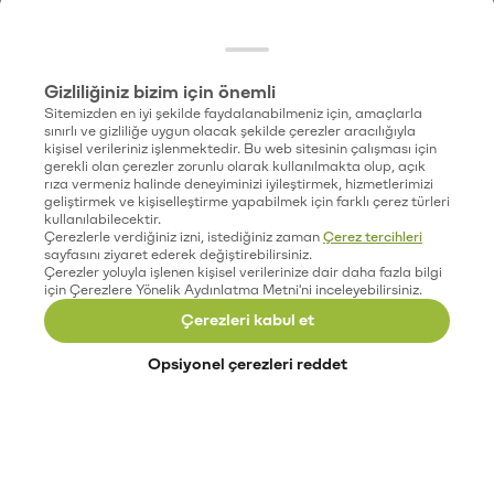
Gizliliğiniz bizim için önemli
Sitemizden en iyi şekilde faydalanabilmeniz için, amaçlarla
sınırlı ve gizliliğe uygun olacak şekilde çerezler aracılığıyla
kişisel verileriniz işlenmektedir. Bu web sitesinin çalışması için
gerekli olan çerezler zorunlu olarak kullanılmakta olup, açık
rıza vermeniz halinde deneyiminizi iyileştirmek, hizmetlerimizi
geliştirmek ve kişiselleştirme yapabilmek için farklı çerez türleri
kullanılabilecektir.
Çerezlerle verdiğiniz izni, istediğiniz zaman
Çerez tercihleri
sayfasını ziyaret ederek değiştirebilirsiniz.
Çerezler yoluyla işlenen kişisel verilerinize dair daha fazla bilgi
için Çerezlere Yönelik Aydınlatma Metni'ni inceleyebilirsiniz.
Çerezleri kabul et
Opsiyonel çerezleri reddet