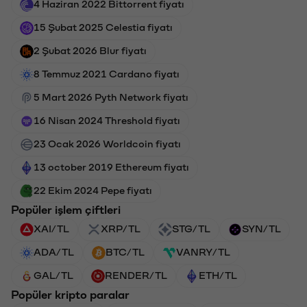
4 Haziran 2022 Bittorrent fiyatı
15 Şubat 2025 Celestia fiyatı
2 Şubat 2026 Blur fiyatı
8 Temmuz 2021 Cardano fiyatı
5 Mart 2026 Pyth Network fiyatı
16 Nisan 2024 Threshold fiyatı
23 Ocak 2026 Worldcoin fiyatı
13 october 2019 Ethereum fiyatı
22 Ekim 2024 Pepe fiyatı
Popüler işlem çiftleri
XAI/TL
XRP/TL
STG/TL
SYN/TL
ADA/TL
BTC/TL
VANRY/TL
GAL/TL
RENDER/TL
ETH/TL
Popüler kripto paralar