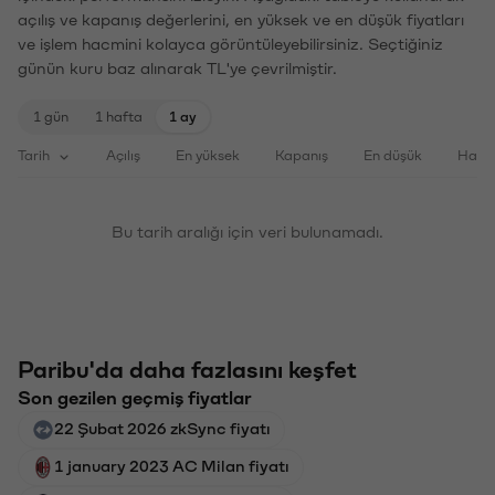
açılış ve kapanış değerlerini, en yüksek ve en düşük fiyatları
ve işlem hacmini kolayca görüntüleyebilirsiniz. Seçtiğiniz
günün kuru baz alınarak TL'ye çevrilmiştir.
1 gün
1 hafta
1 ay
Tarih
Açılış
En yüksek
Kapanış
En düşük
Haci
Bu tarih aralığı için veri bulunamadı.
Paribu'da daha fazlasını keşfet
Son gezilen geçmiş fiyatlar
22 Şubat 2026 zkSync fiyatı
1 january 2023 AC Milan fiyatı