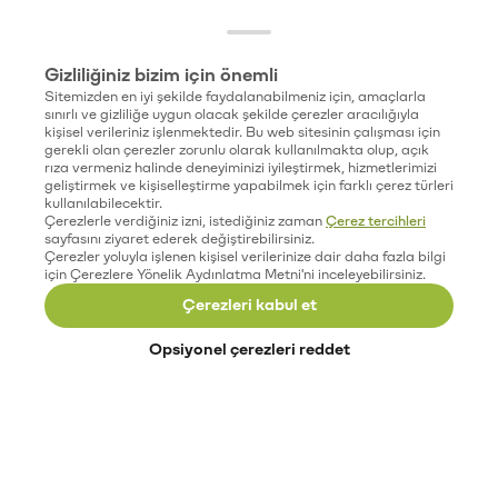
Gizliliğiniz bizim için önemli
Sitemizden en iyi şekilde faydalanabilmeniz için, amaçlarla
sınırlı ve gizliliğe uygun olacak şekilde çerezler aracılığıyla
kişisel verileriniz işlenmektedir. Bu web sitesinin çalışması için
gerekli olan çerezler zorunlu olarak kullanılmakta olup, açık
rıza vermeniz halinde deneyiminizi iyileştirmek, hizmetlerimizi
geliştirmek ve kişiselleştirme yapabilmek için farklı çerez türleri
kullanılabilecektir.
Çerezlerle verdiğiniz izni, istediğiniz zaman
Çerez tercihleri
sayfasını ziyaret ederek değiştirebilirsiniz.
Çerezler yoluyla işlenen kişisel verilerinize dair daha fazla bilgi
için Çerezlere Yönelik Aydınlatma Metni'ni inceleyebilirsiniz.
Çerezleri kabul et
Opsiyonel çerezleri reddet