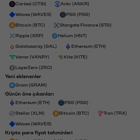
Cartesi (CTSI)
Ankr (ANKR)
Waves (WAVES)
PSG (PSG)
Bitcoin (BTC)
Stargate Finance (STG)
Ripple (XRP)
Helium (HNT)
Galatasaray (GAL)
Ethereum (ETH)
Vanar (VANRY)
Kite (KITE)
LayerZero (ZRO)
Yeni eklenenler
Gram (GRAM)
Günün öne çıkanları
Ethereum (ETH)
PSG (PSG)
Stellar (XLM)
Bitcoin (BTC)
Tron (TRX)
Waves (WAVES)
Kripto para fiyat tahminleri