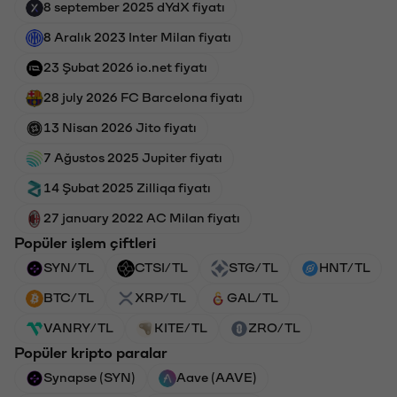
8 september 2025 dYdX fiyatı
8 Aralık 2023 Inter Milan fiyatı
23 Şubat 2026 io.net fiyatı
28 july 2026 FC Barcelona fiyatı
13 Nisan 2026 Jito fiyatı
7 Ağustos 2025 Jupiter fiyatı
14 Şubat 2025 Zilliqa fiyatı
27 january 2022 AC Milan fiyatı
Popüler işlem çiftleri
SYN/TL
CTSI/TL
STG/TL
HNT/TL
BTC/TL
XRP/TL
GAL/TL
VANRY/TL
KITE/TL
ZRO/TL
Popüler kripto paralar
Synapse (SYN)
Aave (AAVE)