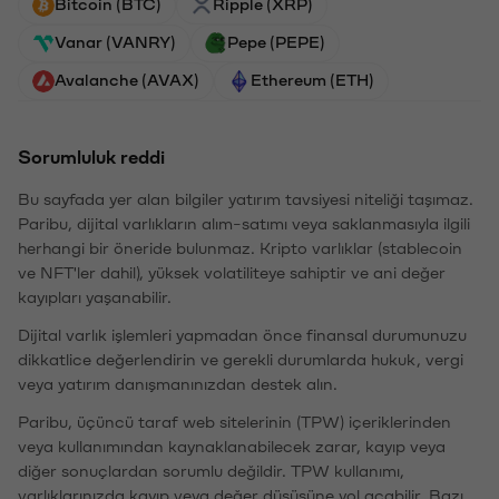
Bitcoin (BTC)
Ripple (XRP)
Vanar (VANRY)
Pepe (PEPE)
Avalanche (AVAX)
Ethereum (ETH)
Sorumluluk reddi
Bu sayfada yer alan bilgiler yatırım tavsiyesi niteliği taşımaz.
Paribu, dijital varlıkların alım-satımı veya saklanmasıyla ilgili
herhangi bir öneride bulunmaz. Kripto varlıklar (stablecoin
ve NFT'ler dahil), yüksek volatiliteye sahiptir ve ani değer
kayıpları yaşanabilir.
Dijital varlık işlemleri yapmadan önce finansal durumunuzu
dikkatlice değerlendirin ve gerekli durumlarda hukuk, vergi
veya yatırım danışmanınızdan destek alın.
Paribu, üçüncü taraf web sitelerinin (TPW) içeriklerinden
veya kullanımından kaynaklanabilecek zarar, kayıp veya
diğer sonuçlardan sorumlu değildir. TPW kullanımı,
varlıklarınızda kayıp veya değer düşüşüne yol açabilir. Bazı