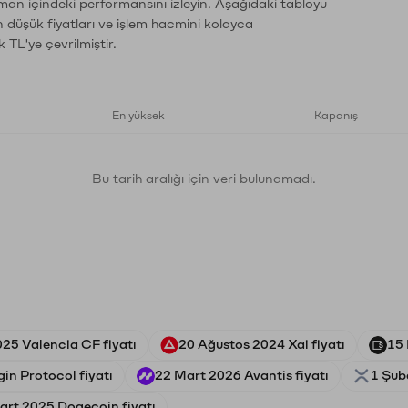
aman içindeki performansını izleyin. Aşağıdaki tabloyu
n düşük fiyatları ve işlem hacmini kolayca
 TL'ye çevrilmiştir.
En yüksek
Kapanış
Bu tarih aralığı için veri bulunamadı.
25 Valencia CF fiyatı
20 Ağustos 2024 Xai fiyatı
15 
gin Protocol fiyatı
22 Mart 2026 Avantis fiyatı
1 Şub
art 2025 Dogecoin fiyatı