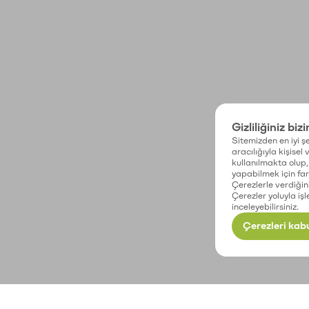
Gizliliğiniz biz
Sitemizden en iyi şe
aracılığıyla kişisel
kullanılmakta olup, 
yapabilmek için fark
Çerezlerle verdiğin
Çerezler yoluyla işl
inceleyebilirsiniz.
Çerezleri kabu