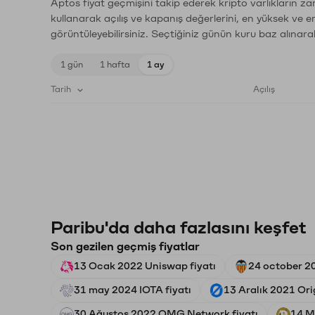
Aptos fiyat geçmişini takip ederek kripto varlıkların z
kullanarak açılış ve kapanış değerlerini, en yüksek ve e
görüntüleyebilirsiniz. Seçtiğiniz günün kuru baz alınarak
1 gün
1 hafta
1 ay
Tarih
Açılış
Paribu'da daha fazlasını keşfet
Son gezilen geçmiş fiyatlar
13 Ocak 2022 Uniswap fiyatı
24 october 20
31 may 2024 IOTA fiyatı
13 Aralık 2021 Ori
30 Ağustos 2022 OMG Network fiyatı
14 M