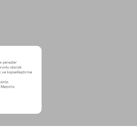
e çerezler
zorunlu olarak
 ve kişiselleştirme
siniz.
 Metni'ni