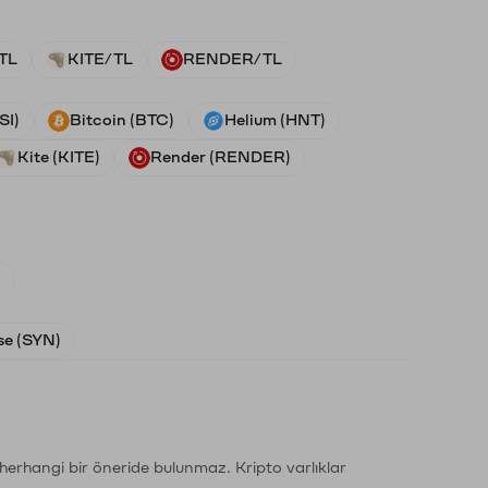
TL
KITE/TL
RENDER/TL
SI)
Bitcoin (BTC)
Helium (HNT)
Kite (KITE)
Render (RENDER)
)
e (SYN)
li herhangi bir öneride bulunmaz. Kripto varlıklar