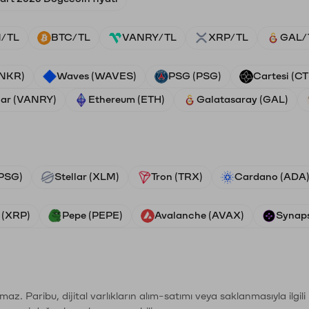
/TL
BTC/TL
VANRY/TL
XRP/TL
GAL/
ANKR)
Waves (WAVES)
PSG (PSG)
Cartesi (CT
ar (VANRY)
Ethereum (ETH)
Galatasaray (GAL)
PSG)
Stellar (XLM)
Tron (TRX)
Cardano (ADA
 (XRP)
Pepe (PEPE)
Avalanche (AVAX)
Synaps
şımaz. Paribu, dijital varlıkların alım-satımı veya saklanmasıyla ilgi