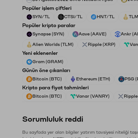
Popüler işlem çiftleri
SYN/TL
CTSI/TL
HNT/TL
TLM
Popüler kripto paralar
Synapse (SYN)
Aave (AAVE)
Ankr (
Alien Worlds (TLM)
Ripple (XRP)
Van
Yeni eklenenler
Gram (GRAM)
Günün öne çıkanları
Bitcoin (BTC)
Ethereum (ETH)
PSG (
Kripto para fiyat tahminleri
Bitcoin (BTC)
Vanar (VANRY)
Ripple
Sorumluluk reddi
Bu sayfada yer alan bilgiler yatırım tavsiyesi niteliği ta