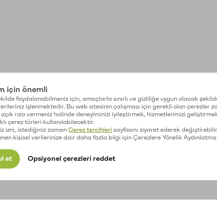
im için önemli
kilde faydalanabilmeniz için, amaçlarla sınırlı ve gizliliğe uygun olacak şekild
 verileriniz işlenmektedir. Bu web sitesinin çalışması için gerekli olan çerezler 
açık rıza vermeniz halinde deneyiminizi iyileştirmek, hizmetlerimizi geliştirmek
lı çerez türleri kullanılabilecektir.
iz izni, istediğiniz zaman
Çerez tercihleri
sayfasını ziyaret ederek değiştirebilir
enen kişisel verilerinize dair daha fazla bilgi için Çerezlere Yönelik Aydınlatma
l et
Opsiyonel çerezleri reddet