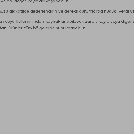
r ve ani değer kayıpları yaşanabilir.
nuzu dikkatlice değerlendirin ve gerekli durumlarda hukuk, vergi v
den veya kullanımından kaynaklanabilecek zarar, kayıp veya diğer 
Bazı ürünler tüm bölgelerde sunulmayabilir.