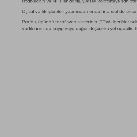
(stablecoin ve NFT'ler dahil), yüksek volatiliteye sahipti
Dijital varlık işlemleri yapmadan önce finansal durumu
Paribu, üçüncü taraf web sitelerinin (TPW) içeriklerin
varlıklarınızda kayıp veya değer düşüşüne yol açabilir. 