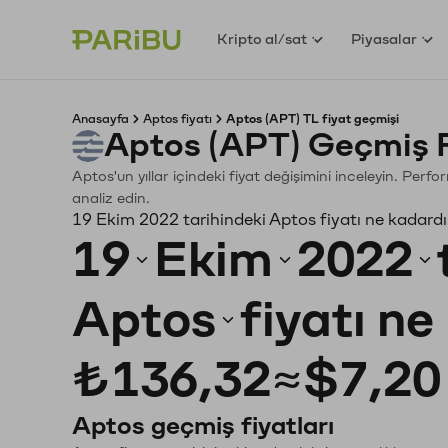
Kripto al/sat
Piyasalar
Anasayfa
Aptos fiyatı
Aptos (APT) TL fiyat geçmişi
Aptos (APT) Geçmiş 
Aptos'un yıllar içindeki fiyat değişimini inceleyin. Perf
analiz edin.
19 Ekim 2022 tarihindeki Aptos fiyatı ne kadard
19
Ekim
2022
Aptos
fiyatı n
₺136,32
≈
$7,20
Aptos geçmiş fiyatları