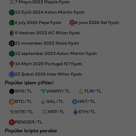
7 Mayıs 2023 Ripple fiyatı
12 Eylül 2024 Aston Martin fiyatı
6 july 2026 Pepe fiyatı
6 june 2026 Sei fiyatı
9 Haziran 2023 AC Milan fiyatı
21 november 2023 Skale fiyatı
12 september 2024 Aston Martin fiyatı
16 Mart 2025 Portugal NT fiyatı
23 Şubat 2026 Inter Milan fiyatı
Popüler işlem çiftleri
SYN/TL
VANRY/TL
TLM/TL
BTC/TL
GAL/TL
HNT/TL
KITE/TL
XRP/TL
ETH/TL
RENDER/TL
Popüler kripto paralar