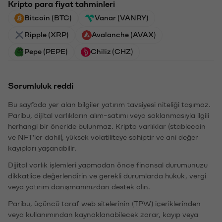
Kripto para fiyat tahminleri
Bitcoin (BTC)
Vanar (VANRY)
Ripple (XRP)
Avalanche (AVAX)
Pepe (PEPE)
Chiliz (CHZ)
Sorumluluk reddi
Bu sayfada yer alan bilgiler yatırım tavsiyesi niteliği taşımaz.
Paribu, dijital varlıkların alım-satımı veya saklanmasıyla ilgili
herhangi bir öneride bulunmaz. Kripto varlıklar (stablecoin
ve NFT'ler dahil), yüksek volatiliteye sahiptir ve ani değer
kayıpları yaşanabilir.
Dijital varlık işlemleri yapmadan önce finansal durumunuzu
dikkatlice değerlendirin ve gerekli durumlarda hukuk, vergi
veya yatırım danışmanınızdan destek alın.
Paribu, üçüncü taraf web sitelerinin (TPW) içeriklerinden
veya kullanımından kaynaklanabilecek zarar, kayıp veya