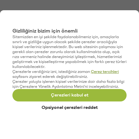
Gizliliğiniz bizim için önemli
Sitemizden en iyi şekilde faydalanabilmeniz için, amaçlarla
sınırlı ve gizliliğe uygun olacak şekilde çerezler aracılığıyla
kişisel verileriniz işlenmektedir. Bu web sitesinin çalışması için
gerekli olan çerezler zorunlu olarak kullanılmakta olup, açık
rıza vermeniz halinde deneyiminizi iyileştirmek, hizmetlerimizi
geliştirmek ve kişiselleştirme yapabilmek için farklı çerez türleri
kullanılabilecektir.
Çerezlerle verdiğiniz izni, istediğiniz zaman
Çerez tercihleri
sayfasını ziyaret ederek değiştirebilirsiniz.
Çerezler yoluyla işlenen kişisel verilerinize dair daha fazla bilgi
için Çerezlere Yönelik Aydınlatma Metni'ni inceleyebilirsiniz.
Çerezleri kabul et
Opsiyonel çerezleri reddet