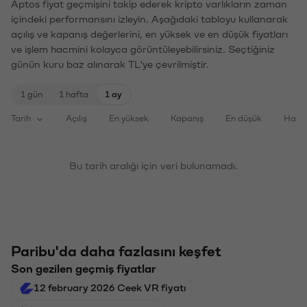
Aptos fiyat geçmişini takip ederek kripto varlıkların zaman
içindeki performansını izleyin. Aşağıdaki tabloyu kullanarak
açılış ve kapanış değerlerini, en yüksek ve en düşük fiyatları
ve işlem hacmini kolayca görüntüleyebilirsiniz. Seçtiğiniz
günün kuru baz alınarak TL'ye çevrilmiştir.
1 gün
1 hafta
1 ay
Tarih
Açılış
En yüksek
Kapanış
En düşük
Haci
Bu tarih aralığı için veri bulunamadı.
Paribu'da daha fazlasını keşfet
Son gezilen geçmiş fiyatlar
12 february 2026 Ceek VR fiyatı