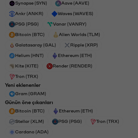
Synapse (SYN)
Aave (AAVE)
Ankr (ANKR)
Waves (WAVES)
PSG (PSG)
Vanar (VANRY)
Bitcoin (BTC)
Alien Worlds (TLM)
Galatasaray (GAL)
Ripple (XRP)
Helium (HNT)
Ethereum (ETH)
Kite (KITE)
Render (RENDER)
Tron (TRX)
Yeni eklenenler
Gram (GRAM)
Günün öne çıkanları
Bitcoin (BTC)
Ethereum (ETH)
Stellar (XLM)
PSG (PSG)
Tron (TRX)
Cardano (ADA)