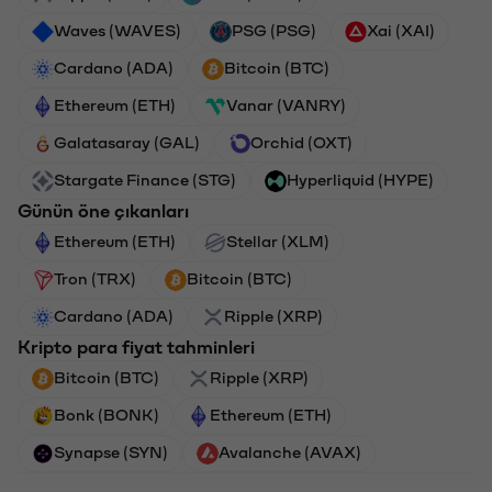
Waves (WAVES)
PSG (PSG)
Xai (XAI)
Cardano (ADA)
Bitcoin (BTC)
Ethereum (ETH)
Vanar (VANRY)
Galatasaray (GAL)
Orchid (OXT)
Stargate Finance (STG)
Hyperliquid (HYPE)
Günün öne çıkanları
Ethereum (ETH)
Stellar (XLM)
Tron (TRX)
Bitcoin (BTC)
Cardano (ADA)
Ripple (XRP)
Kripto para fiyat tahminleri
Bitcoin (BTC)
Ripple (XRP)
Bonk (BONK)
Ethereum (ETH)
Synapse (SYN)
Avalanche (AVAX)