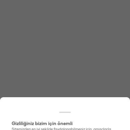
Gizliliğiniz bizim için önemli
Sitemizden en iyi şekilde faydalanabilmeniz için, amaçlarla