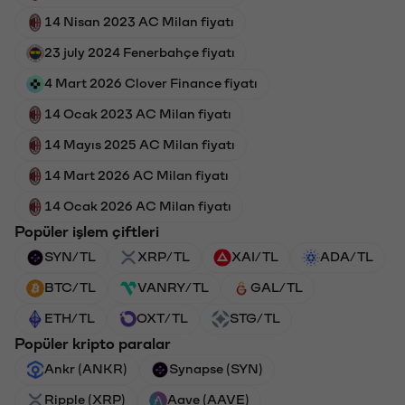
14 Nisan 2023 AC Milan fiyatı
23 july 2024 Fenerbahçe fiyatı
4 Mart 2026 Clover Finance fiyatı
14 Ocak 2023 AC Milan fiyatı
14 Mayıs 2025 AC Milan fiyatı
14 Mart 2026 AC Milan fiyatı
14 Ocak 2026 AC Milan fiyatı
Popüler işlem çiftleri
SYN/TL
XRP/TL
XAI/TL
ADA/TL
BTC/TL
VANRY/TL
GAL/TL
ETH/TL
OXT/TL
STG/TL
Popüler kripto paralar
Ankr (ANKR)
Synapse (SYN)
Ripple (XRP)
Aave (AAVE)