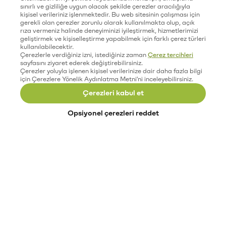
sınırlı ve gizliliğe uygun olacak şekilde çerezler aracılığıyla
kişisel verileriniz işlenmektedir. Bu web sitesinin çalışması için
gerekli olan çerezler zorunlu olarak kullanılmakta olup, açık
rıza vermeniz halinde deneyiminizi iyileştirmek, hizmetlerimizi
geliştirmek ve kişiselleştirme yapabilmek için farklı çerez türleri
kullanılabilecektir.
Çerezlerle verdiğiniz izni, istediğiniz zaman
Çerez tercihleri
sayfasını ziyaret ederek değiştirebilirsiniz.
Çerezler yoluyla işlenen kişisel verilerinize dair daha fazla bilgi
için Çerezlere Yönelik Aydınlatma Metni'ni inceleyebilirsiniz.
Çerezleri kabul et
Opsiyonel çerezleri reddet
Paribu’yu keşfet
Eğitimler
Etkinlikler
Açık pozisyonlar
Paribu sistem durumu