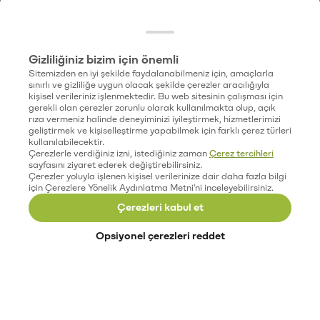
Gizliliğiniz bizim için önemli
Sitemizden en iyi şekilde faydalanabilmeniz için, amaçlarla
sınırlı ve gizliliğe uygun olacak şekilde çerezler aracılığıyla
kişisel verileriniz işlenmektedir. Bu web sitesinin çalışması için
gerekli olan çerezler zorunlu olarak kullanılmakta olup, açık
rıza vermeniz halinde deneyiminizi iyileştirmek, hizmetlerimizi
geliştirmek ve kişiselleştirme yapabilmek için farklı çerez türleri
kullanılabilecektir.
Çerezlerle verdiğiniz izni, istediğiniz zaman
Çerez tercihleri
sayfasını ziyaret ederek değiştirebilirsiniz.
Çerezler yoluyla işlenen kişisel verilerinize dair daha fazla bilgi
için Çerezlere Yönelik Aydınlatma Metni'ni inceleyebilirsiniz.
Çerezleri kabul et
Opsiyonel çerezleri reddet