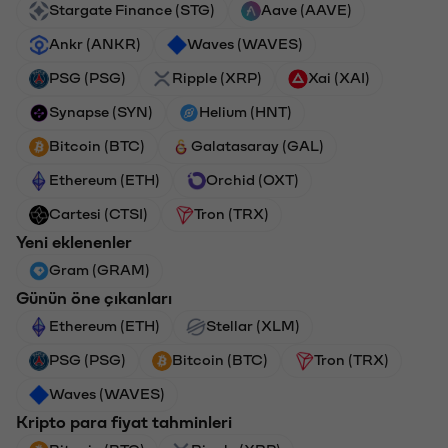
Stargate Finance (STG)
Aave (AAVE)
Ankr (ANKR)
Waves (WAVES)
PSG (PSG)
Ripple (XRP)
Xai (XAI)
Synapse (SYN)
Helium (HNT)
Bitcoin (BTC)
Galatasaray (GAL)
Ethereum (ETH)
Orchid (OXT)
Cartesi (CTSI)
Tron (TRX)
Yeni eklenenler
Gram (GRAM)
Günün öne çıkanları
Ethereum (ETH)
Stellar (XLM)
PSG (PSG)
Bitcoin (BTC)
Tron (TRX)
Waves (WAVES)
Kripto para fiyat tahminleri