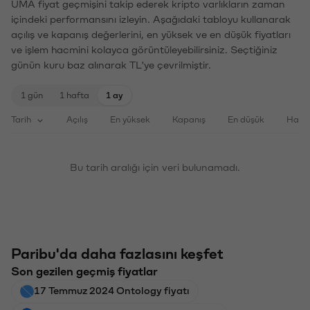
UMA fiyat geçmişini takip ederek kripto varlıkların zaman
içindeki performansını izleyin. Aşağıdaki tabloyu kullanarak
açılış ve kapanış değerlerini, en yüksek ve en düşük fiyatları
ve işlem hacmini kolayca görüntüleyebilirsiniz. Seçtiğiniz
günün kuru baz alınarak TL'ye çevrilmiştir.
1 gün
1 hafta
1 ay
Tarih
Açılış
En yüksek
Kapanış
En düşük
Haci
Bu tarih aralığı için veri bulunamadı.
Paribu'da daha fazlasını keşfet
Son gezilen geçmiş fiyatlar
17 Temmuz 2024 Ontology fiyatı