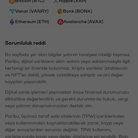
Bitcoin (BTC)
Ripple (XRP)
Vanar (VANRY)
Bonk (BONK)
Ethereum (ETH)
Avalanche (AVAX)
Sorumluluk reddi
Bu sayfada yer alan bilgiler yatırım tavsiyesi niteliği taşımaz.
Paribu, dijital varlıkların alım-satımı veya saklanmasıyla ilgili
herhangi bir öneride bulunmaz. Kripto varlıklar (stablecoin
ve NFT'ler dahil), yüksek volatiliteye sahiptir ve ani değer
kayıpları yaşanabilir.
Dijital varlık işlemleri yapmadan önce finansal durumunuzu
dikkatlice değerlendirin ve gerekli durumlarda hukuk, vergi
veya yatırım danışmanınızdan destek alın.
Paribu, üçüncü taraf web sitelerinin (TPW) içeriklerinden
veya kullanımından kaynaklanabilecek zarar, kayıp veya
diğer sonuçlardan sorumlu değildir. TPW kullanımı,
varlıklarınızda kayıp veya değer düşüşüne yol açabilir. Bazı