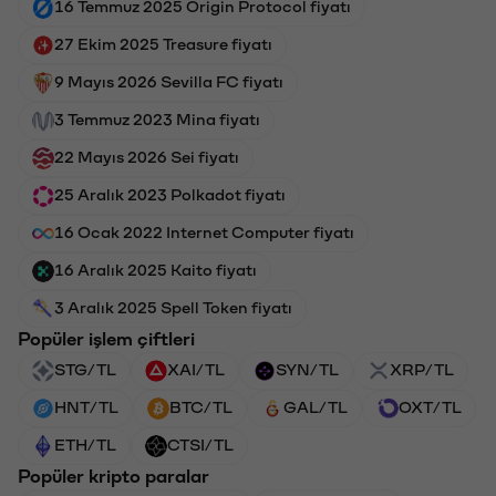
16 Temmuz 2025 Origin Protocol fiyatı
27 Ekim 2025 Treasure fiyatı
9 Mayıs 2026 Sevilla FC fiyatı
3 Temmuz 2023 Mina fiyatı
22 Mayıs 2026 Sei fiyatı
25 Aralık 2023 Polkadot fiyatı
16 Ocak 2022 Internet Computer fiyatı
16 Aralık 2025 Kaito fiyatı
3 Aralık 2025 Spell Token fiyatı
Popüler işlem çiftleri
STG/TL
XAI/TL
SYN/TL
XRP/TL
HNT/TL
BTC/TL
GAL/TL
OXT/TL
ETH/TL
CTSI/TL
Popüler kripto paralar