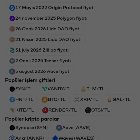
17 Mayıs 2022 Origin Protocol fiyatı
24 november 2025 Polygon fiyatı
26 Ocak 2026 Lido DAO fiyatı
21 Nisan 2025 Lido DAO fiyatı
31 july 2026 Zilliqa fiyatı
2 Ocak 2025 Tensor fiyatı
5 august 2026 Aave fiyatı
Popüler işlem çiftleri
SYN/TL
VANRY/TL
TLM/TL
HNT/TL
BTC/TL
XRP/TL
GAL/TL
KITE/TL
RENDER/TL
CTSI/TL
Popüler kripto paralar
Synapse (SYN)
Aave (AAVE)
Ankr (ANKR)
Waves (WAVES)