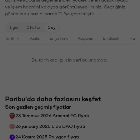
açılış ve kapanış değerlerini, en yüksek ve en düşük fiyatları
ve işlem hacmini kolayca görüntüleyebilirsiniz. Seçtiğiniz
günün kuru baz alınarak TL'ye çevrilmiştir.
1 gün
1 hafta
1 ay
Tarih
Açılış
En yüksek
Kapanış
En düşük
Haci
Bu tarih aralığı için veri bulunamadı.
Paribu'da daha fazlasını keşfet
Son gezilen geçmiş fiyatlar
23 Temmuz 2026 Arsenal FC fiyatı
26 january 2026 Lido DAO fiyatı
24 Kasım 2025 Polygon fiyatı