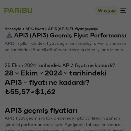
Giriş yap
Anasayfa
API3 fiyatı
API3 (API3) TL fiyat geçmişi
API3 (API3) Geçmiş Fiyat Performansı
API3'in yıllar içindeki fiyat değişimini inceleyin. Performansını
ve tarihindeki önemli dönüm noktalarını daha iyi analiz edin.
28 Ekim 2024 tarihindeki API3 fiyatı ne kadardı?
28
Ekim
2024
tarihindeki
API3
fiyatı ne kadardı?
₺55,57
≈
$1,62
API3 geçmiş fiyatları
API3 fiyat geçmişini takip ederek kripto varlıkların zaman
içindeki performansını izleyin. Aşağıdaki tabloyu kullanarak