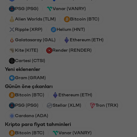
PSG (PSG)
Vanar (VANRY)
Alien Worlds (TLM)
Bitcoin (BTC)
Ripple (XRP)
Helium (HNT)
Galatasaray (GAL)
Ethereum (ETH)
Kite (KITE)
Render (RENDER)
Cartesi (CTSI)
Yeni eklenenler
Gram (GRAM)
Günün öne çıkanları
Bitcoin (BTC)
Ethereum (ETH)
PSG (PSG)
Stellar (XLM)
Tron (TRX)
Cardano (ADA)
Kripto para fiyat tahminleri
Bitcoin (BTC)
Vanar (VANRY)