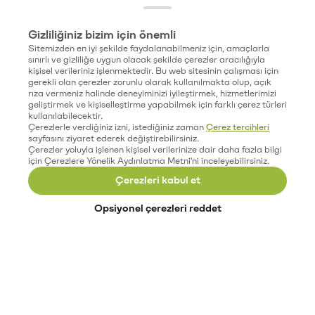
Gizliliğiniz bizim için önemli
Sitemizden en iyi şekilde faydalanabilmeniz için, amaçlarla
sınırlı ve gizliliğe uygun olacak şekilde çerezler aracılığıyla
kişisel verileriniz işlenmektedir. Bu web sitesinin çalışması için
gerekli olan çerezler zorunlu olarak kullanılmakta olup, açık
rıza vermeniz halinde deneyiminizi iyileştirmek, hizmetlerimizi
geliştirmek ve kişiselleştirme yapabilmek için farklı çerez türleri
kullanılabilecektir.
Çerezlerle verdiğiniz izni, istediğiniz zaman
Çerez tercihleri
sayfasını ziyaret ederek değiştirebilirsiniz.
Çerezler yoluyla işlenen kişisel verilerinize dair daha fazla bilgi
için Çerezlere Yönelik Aydınlatma Metni'ni inceleyebilirsiniz.
Çerezleri kabul et
Opsiyonel çerezleri reddet
Paribu’yu keşfet