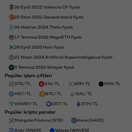
26 Eylül 2022 Valencia CF fiyatı
25 Ekim 2022 Decentraland fiyatı
26 Haziran 2024 Theta fiyatı
17 Temmuz 2026 MegaETH fiyatı
29 Eylül 2020 Holo fiyatı
21 Nisan 2024 Artificial Superintelligence fiyatı
3 Temmuz 2026 Solayer fiyatı
Popüler işlem çiftleri
STG/TL
XAI/TL
XRP/TL
SYN/TL
HNT/TL
BTC/TL
GAL/TL
VANRY/TL
OXT/TL
ETH/TL
Popüler kripto paralar
Stargate Finance (STG)
Aave (AAVE)
Ankr (ANKR)
Waves (WAVES)