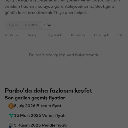
ve işlem hacmini kolayca görüntüleyebilirsiniz. Seçtiğiniz
günün kuru baz alınarak TL'ye çevrilmiştir.
1 gün
1 hafta
1 ay
Tarih
Açılış
En yüksek
Kapanış
En düşük
Haci
Bu tarih aralığı için veri bulunamadı.
Paribu'da daha fazlasını keşfet
Son gezilen geçmiş fiyatlar
8 july 2026 Bitcoin fiyatı
15 Mart 2026 Vanar fiyatı
5 Kasım 2025 Pendle fiyatı