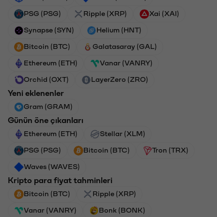
PSG (PSG)
Ripple (XRP)
Xai (XAI)
Synapse (SYN)
Helium (HNT)
Bitcoin (BTC)
Galatasaray (GAL)
Ethereum (ETH)
Vanar (VANRY)
Orchid (OXT)
LayerZero (ZRO)
Yeni eklenenler
Gram (GRAM)
Günün öne çıkanları
Ethereum (ETH)
Stellar (XLM)
PSG (PSG)
Bitcoin (BTC)
Tron (TRX)
Waves (WAVES)
Kripto para fiyat tahminleri
Bitcoin (BTC)
Ripple (XRP)
Vanar (VANRY)
Bonk (BONK)