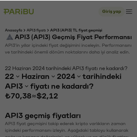
Giriş yap
Anasayfa
API3 fiyatı
API3 (API3) TL fiyat geçmişi
API3 (API3) Geçmiş Fiyat Performansı
API3'in yıllar içindeki fiyat değişimini inceleyin. Performansını
ve tarihindeki önemli dönüm noktalarını daha iyi analiz edin.
22 Haziran 2024 tarihindeki API3 fiyatı ne kadardı?
22
Haziran
2024
tarihindeki
API3
fiyatı ne kadardı?
₺70,38
≈
$2,12
API3 geçmiş fiyatları
API3 fiyat geçmişini takip ederek kripto varlıkların zaman
içindeki performansını izleyin. Aşağıdaki tabloyu kullanarak
açılış ve kapanış değerlerini, en yüksek ve en düşük fiyatları