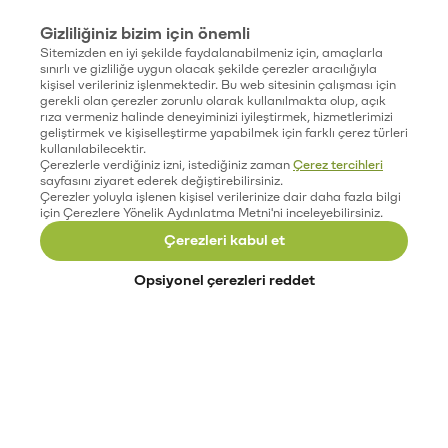
Gizliliğiniz bizim için önemli
Sitemizden en iyi şekilde faydalanabilmeniz için, amaçlarla
sınırlı ve gizliliğe uygun olacak şekilde çerezler aracılığıyla
kişisel verileriniz işlenmektedir. Bu web sitesinin çalışması için
gerekli olan çerezler zorunlu olarak kullanılmakta olup, açık
rıza vermeniz halinde deneyiminizi iyileştirmek, hizmetlerimizi
geliştirmek ve kişiselleştirme yapabilmek için farklı çerez türleri
kullanılabilecektir.
Çerezlerle verdiğiniz izni, istediğiniz zaman
Çerez tercihleri
sayfasını ziyaret ederek değiştirebilirsiniz.
Çerezler yoluyla işlenen kişisel verilerinize dair daha fazla bilgi
için Çerezlere Yönelik Aydınlatma Metni'ni inceleyebilirsiniz.
Çerezleri kabul et
Opsiyonel çerezleri reddet
Paribu’yu keşfet
Eğitimler