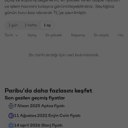
açılış ve kapanış değerlerini, en yüksek ve en düşük fiyatları
ve işlem hacmini kolayca görüntüleyebilirsiniz. Seçtiğiniz
günün kuru baz alınarak TL'ye çevrilmiştir.
1 gün
1 hafta
1 ay
Tarih
Açılış
En yüksek
Kapanış
En düşük
Haci
Bu tarih aralığı için veri bulunamadı.
Paribu'da daha fazlasını keşfet
Son gezilen geçmiş fiyatlar
7 Nisan 2025 Aptos fiyatı
11 Ağustos 2022 Enjin Coin fiyatı
14 april 2026 Storj fiyatı