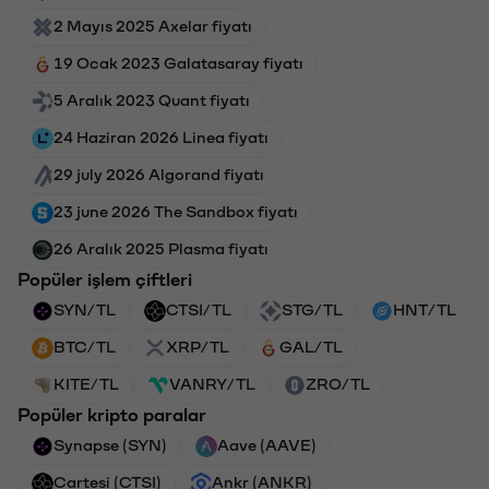
2 Mayıs 2025 Axelar fiyatı
19 Ocak 2023 Galatasaray fiyatı
5 Aralık 2023 Quant fiyatı
24 Haziran 2026 Linea fiyatı
29 july 2026 Algorand fiyatı
23 june 2026 The Sandbox fiyatı
26 Aralık 2025 Plasma fiyatı
Popüler işlem çiftleri
SYN/TL
CTSI/TL
STG/TL
HNT/TL
BTC/TL
XRP/TL
GAL/TL
KITE/TL
VANRY/TL
ZRO/TL
Popüler kripto paralar
Synapse (SYN)
Aave (AAVE)
Cartesi (CTSI)
Ankr (ANKR)