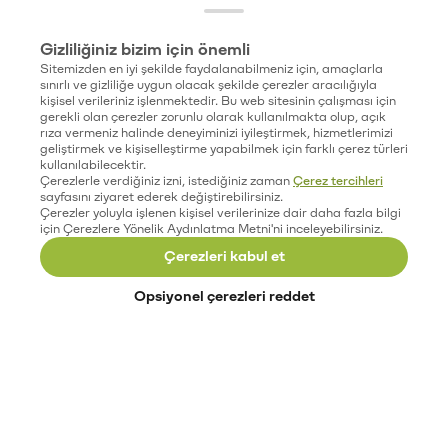
Gizliliğiniz bizim için önemli
Sitemizden en iyi şekilde faydalanabilmeniz için, amaçlarla
sınırlı ve gizliliğe uygun olacak şekilde çerezler aracılığıyla
kişisel verileriniz işlenmektedir. Bu web sitesinin çalışması için
gerekli olan çerezler zorunlu olarak kullanılmakta olup, açık
rıza vermeniz halinde deneyiminizi iyileştirmek, hizmetlerimizi
geliştirmek ve kişiselleştirme yapabilmek için farklı çerez türleri
kullanılabilecektir.
Çerezlerle verdiğiniz izni, istediğiniz zaman
Çerez tercihleri
sayfasını ziyaret ederek değiştirebilirsiniz.
Çerezler yoluyla işlenen kişisel verilerinize dair daha fazla bilgi
için Çerezlere Yönelik Aydınlatma Metni'ni inceleyebilirsiniz.
Çerezleri kabul et
Opsiyonel çerezleri reddet
Paribu’yu keşfet