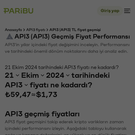
Giriş yap
Anasayfa
API3 fiyatı
API3 (API3) TL fiyat geçmişi
API3 (API3) Geçmiş Fiyat Performansı
API3'in yıllar içindeki fiyat değişimini inceleyin. Performansını
ve tarihindeki önemli dönüm noktalarını daha iyi analiz edin.
21 Ekim 2024 tarihindeki API3 fiyatı ne kadardı?
21
Ekim
2024
tarihindeki
API3
fiyatı ne kadardı?
₺59,47
≈
$1,73
API3 geçmiş fiyatları
API3 fiyat geçmişini takip ederek kripto varlıkların zaman
içindeki performansını izleyin. Aşağıdaki tabloyu kullanarak