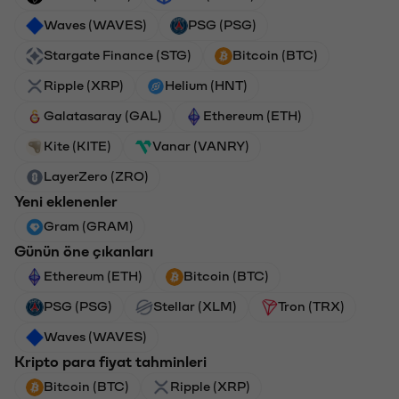
Waves (WAVES)
PSG (PSG)
Stargate Finance (STG)
Bitcoin (BTC)
Ripple (XRP)
Helium (HNT)
Galatasaray (GAL)
Ethereum (ETH)
Kite (KITE)
Vanar (VANRY)
LayerZero (ZRO)
Yeni eklenenler
Gram (GRAM)
Günün öne çıkanları
Ethereum (ETH)
Bitcoin (BTC)
PSG (PSG)
Stellar (XLM)
Tron (TRX)
Waves (WAVES)
Kripto para fiyat tahminleri
Bitcoin (BTC)
Ripple (XRP)