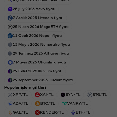
25 july 2026 Aevo fiyatı
7 Aralık 2025 Litecoin fiyatı
25 Nisan 2026 MegaETH fiyatı
11 Ocak 2026 Napoli fiyatı
13 Mayıs 2026 Numeraire fiyatı
29 Temmuz 2026 Altlayer fiyatı
7 Mayıs 2026 Chainlink fiyatı
29 Eylül 2025 Illuvium fiyatı
29 september 2025 Illuvium fiyatı
Popüler işlem çiftleri
XRP/TL
XAI/TL
SYN/TL
STG/TL
ADA/TL
BTC/TL
VANRY/TL
GAL/TL
RENDER/TL
ETH/TL