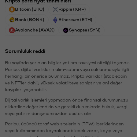
Kripto para fiyat tahminleri
Bitcoin (BTC)
Ripple (XRP)
Bonk (BONK)
Ethereum (ETH)
Avalanche (AVAX)
Synapse (SYN)
Sorumluluk reddi
Bu sayfada yer alan bilgiler yatırım tavsiyesi niteliği taşımaz.
Paribu, dijital varlıkların alım-satımı veya saklanmasıyla ilgili
herhangi bir öneride bulunmaz. Kripto varlıklar (stablecoin
ve NFT'ler dahil), yüksek volatiliteye sahiptir ve ani değer
kayıpları yaşanabilir.
Dijital varlık işlemleri yapmadan önce finansal durumunuzu
dikkatlice değerlendirin ve gerekli durumlarda hukuk, vergi
veya yatırım danışmanınızdan destek alın.
Paribu, üçüncü taraf web sitelerinin (TPW) içeriklerinden
veya kullanımından kaynaklanabilecek zarar, kayıp veya
diğer sonuçlardan sorumlu değildir. TPW kullanımı,