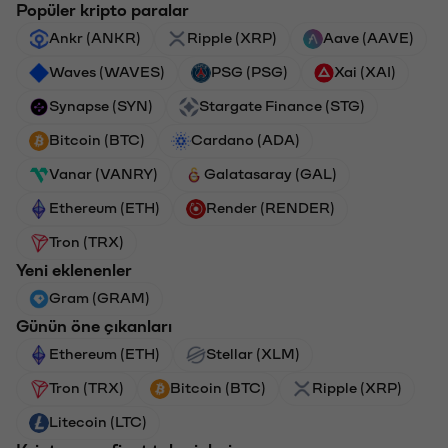
Popüler kripto paralar
Ankr (ANKR)
Ripple (XRP)
Aave (AAVE)
Waves (WAVES)
PSG (PSG)
Xai (XAI)
Synapse (SYN)
Stargate Finance (STG)
Bitcoin (BTC)
Cardano (ADA)
Vanar (VANRY)
Galatasaray (GAL)
Ethereum (ETH)
Render (RENDER)
Tron (TRX)
Yeni eklenenler
Gram (GRAM)
Günün öne çıkanları
Ethereum (ETH)
Stellar (XLM)
Tron (TRX)
Bitcoin (BTC)
Ripple (XRP)
Litecoin (LTC)