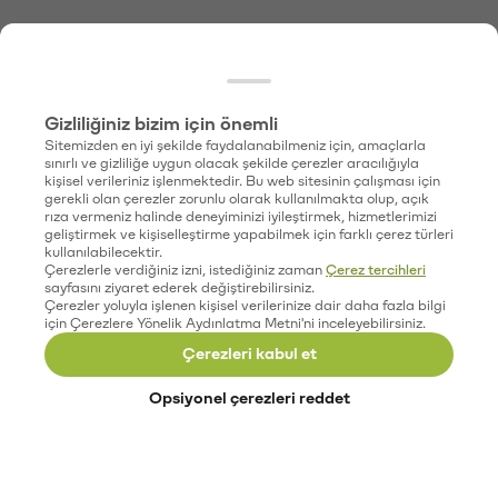
Gizliliğiniz bizim için önemli
Sitemizden en iyi şekilde faydalanabilmeniz için, amaçlarla
sınırlı ve gizliliğe uygun olacak şekilde çerezler aracılığıyla
kişisel verileriniz işlenmektedir. Bu web sitesinin çalışması için
gerekli olan çerezler zorunlu olarak kullanılmakta olup, açık
rıza vermeniz halinde deneyiminizi iyileştirmek, hizmetlerimizi
geliştirmek ve kişiselleştirme yapabilmek için farklı çerez türleri
kullanılabilecektir.
Çerezlerle verdiğiniz izni, istediğiniz zaman
Çerez tercihleri
sayfasını ziyaret ederek değiştirebilirsiniz.
Çerezler yoluyla işlenen kişisel verilerinize dair daha fazla bilgi
için Çerezlere Yönelik Aydınlatma Metni'ni inceleyebilirsiniz.
Çerezleri kabul et
Opsiyonel çerezleri reddet