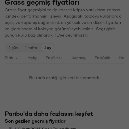
Grass geçmiş fiyatları
Grass fiyat geçmişini takip ederek kripto varlıkların zaman
içindeki performansını izleyin. Aşağıdaki tabloyu kullanarak
açılış ve kapanış değerlerini, en yüksek ve en düşük fiyatları
ve işlem hacmini kolayca görüntüleyebilirsiniz. Seçtiğiniz
günün kuru baz alınarak TL'ye çevrilmiştir.
1 gün
1 hafta
1 ay
Tarih
Açılış
En yüksek
Kapanış
En düşük
Haci
Bu tarih aralığı için veri bulunamadı.
Paribu'da daha fazlasını keşfet
Son gezilen geçmiş fiyatlar
4 Şubat 2025 Spell Token fiyatı