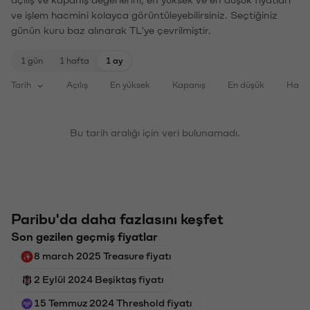
ve işlem hacmini kolayca görüntüleyebilirsiniz. Seçtiğiniz
günün kuru baz alınarak TL'ye çevrilmiştir.
1 gün
1 hafta
1 ay
Tarih
Açılış
En yüksek
Kapanış
En düşük
Haci
Bu tarih aralığı için veri bulunamadı.
Paribu'da daha fazlasını keşfet
Son gezilen geçmiş fiyatlar
8 march 2025 Treasure fiyatı
2 Eylül 2024 Beşiktaş fiyatı
15 Temmuz 2024 Threshold fiyatı