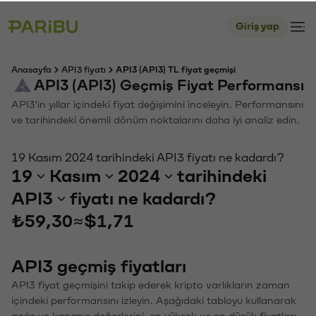
Giriş yap
Anasayfa
API3 fiyatı
API3 (API3) TL fiyat geçmişi
API3 (API3) Geçmiş Fiyat Performansı
API3'in yıllar içindeki fiyat değişimini inceleyin. Performansını
ve tarihindeki önemli dönüm noktalarını daha iyi analiz edin.
19 Kasım 2024 tarihindeki API3 fiyatı ne kadardı?
19
Kasım
2024
tarihindeki
API3
fiyatı ne kadardı?
₺59,30
≈
$1,71
API3 geçmiş fiyatları
API3 fiyat geçmişini takip ederek kripto varlıkların zaman
içindeki performansını izleyin. Aşağıdaki tabloyu kullanarak
açılış ve kapanış değerlerini, en yüksek ve en düşük fiyatları