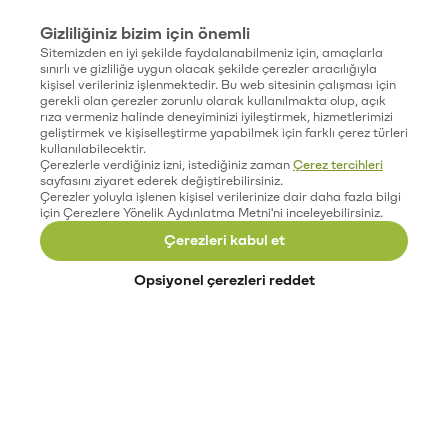
Gizliliğiniz bizim için önemli
Sitemizden en iyi şekilde faydalanabilmeniz için, amaçlarla
sınırlı ve gizliliğe uygun olacak şekilde çerezler aracılığıyla
kişisel verileriniz işlenmektedir. Bu web sitesinin çalışması için
gerekli olan çerezler zorunlu olarak kullanılmakta olup, açık
rıza vermeniz halinde deneyiminizi iyileştirmek, hizmetlerimizi
geliştirmek ve kişiselleştirme yapabilmek için farklı çerez türleri
kullanılabilecektir.
Çerezlerle verdiğiniz izni, istediğiniz zaman
Çerez tercihleri
sayfasını ziyaret ederek değiştirebilirsiniz.
Çerezler yoluyla işlenen kişisel verilerinize dair daha fazla bilgi
için Çerezlere Yönelik Aydınlatma Metni'ni inceleyebilirsiniz.
Çerezleri kabul et
Opsiyonel çerezleri reddet
Paribu’yu keşfet
Eğitimler