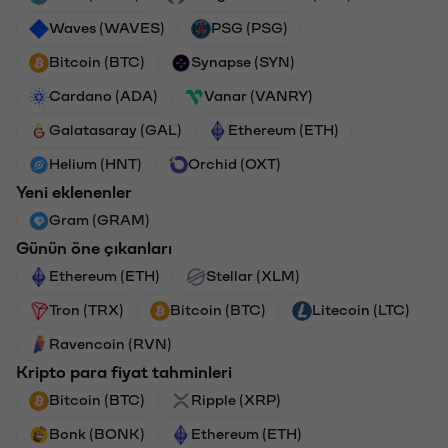
Waves (WAVES)
PSG (PSG)
Bitcoin (BTC)
Synapse (SYN)
Cardano (ADA)
Vanar (VANRY)
Galatasaray (GAL)
Ethereum (ETH)
Helium (HNT)
Orchid (OXT)
Yeni eklenenler
Gram (GRAM)
Günün öne çıkanları
Ethereum (ETH)
Stellar (XLM)
Tron (TRX)
Bitcoin (BTC)
Litecoin (LTC)
Ravencoin (RVN)
Kripto para fiyat tahminleri
Bitcoin (BTC)
Ripple (XRP)
Bonk (BONK)
Ethereum (ETH)