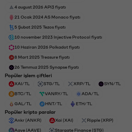
4 august 2026 API3 fiyatı
21 Ocak 2024 AS Monaco fiyatı
5 Şubat 2025 Tezos fiyatı
10 november 2023 Injective Protocol fiyatı
10 Haziran 2026 Polkadot fiyatı
8 Mart 2025 Treasure fiyatı
26 Temmuz 2025 Synapse fiyatı
Popüler işlem çiftleri
XAI/TL
STG/TL
XRP/TL
SYN/TL
BTC/TL
VANRY/TL
ADA/TL
GAL/TL
HNT/TL
ETH/TL
Popüler kripto paralar
Ankr (ANKR)
Xai (XAI)
Ripple (XRP)
Aave (AAVE)
Stargate Finance (STG)