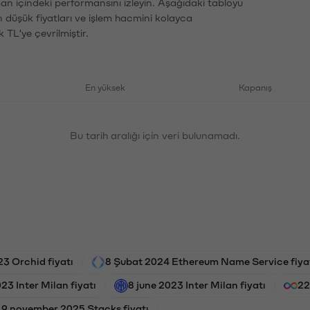
man içindeki performansını izleyin. Aşağıdaki tabloyu
n düşük fiyatları ve işlem hacmini kolayca
 TL'ye çevrilmiştir.
En yüksek
Kapanış
Bu tarih aralığı için veri bulunamadı.
3 Orchid fiyatı
8 Şubat 2024 Ethereum Name Service fiya
23 Inter Milan fiyatı
8 june 2023 Inter Milan fiyatı
22
19 november 2025 Stacks fiyatı