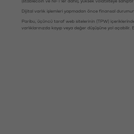
(stablecoin ve NFT'ler dahil), yüksek volatiliteye sahipti
Dijital varlık işlemleri yapmadan önce finansal durumu
Paribu, üçüncü taraf web sitelerinin (TPW) içeriklerin
varlıklarınızda kayıp veya değer düşüşüne yol açabilir. 