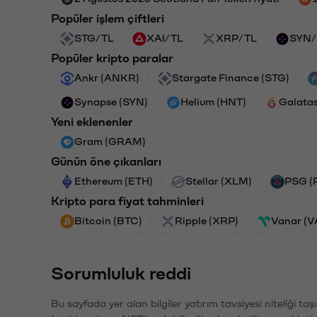
Popüler işlem çiftleri
STG/TL
XAI/TL
XRP/TL
SYN/
Popüler kripto paralar
Ankr (ANKR)
Stargate Finance (STG)
Synapse (SYN)
Helium (HNT)
Galata
Yeni eklenenler
Gram (GRAM)
Günün öne çıkanları
Ethereum (ETH)
Stellar (XLM)
PSG (
Kripto para fiyat tahminleri
Bitcoin (BTC)
Ripple (XRP)
Vanar (
Sorumluluk reddi
Bu sayfada yer alan bilgiler yatırım tavsiyesi niteliği ta