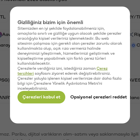
TL
HNT/TL
BTC/TL
GAL/TL
VANRY/T
Gizliliğiniz bizim için önemli
Sitemizden en iyi şekilde faydalanabilmeniz için,
amaçlarla sınırlı ve gizliliğe uygun olacak şekilde çerezler
Aave (AAVE)
PSG (PSG)
Waves (WAVES)
Ri
aracılığıyla kişisel verileriniz işlenmektedir. Bu web
sitesinin çalışması için gerekli olan çerezler zorunlu olarak
saray (GAL)
Ethereum (ETH)
Vanar (VANRY)
C
kullanılmakta olup, açık rıza vermeniz halinde
deneyiminizi iyileştirmek, hizmetlerimizi geliştirmek ve
kişiselleştirme yapabilmek için farklı çerez türleri
kullanılabilecektir.
Çerezlerle verdiğiniz izni, istediğiniz zaman
Çerez
tercihleri
sayfasını ziyaret ederek değiştirebilirsiniz.
Çerezler yoluyla işlenen kişisel verilerinize dair daha fazla
PSG)
Bitcoin (BTC)
Tron (TRX)
Waves (WAVES
bilgi için Çerezlere Yönelik Aydınlatma Metni'ni
inceleyebilirsiniz.
Çerezleri kabul et
Opsiyonel çerezleri reddet
VANRY)
Bonk (BONK)
Ethereum (ETH)
Avalanc
şımaz. Paribu, dijital varlıkların alım-satımı veya saklanmasıyla ilgi