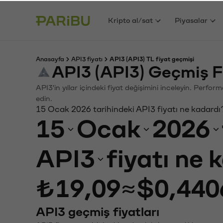
Kripto al/sat
Piyasalar
Anasayfa
API3 fiyatı
API3 (API3) TL fiyat geçmişi
API3 (API3) Geçmiş F
API3'in yıllar içindeki fiyat değişimini inceleyin. Perfo
edin.
15 Ocak 2026 tarihindeki API3 fiyatı ne kadardı
15
Ocak
2026
API3
fiyatı ne 
₺19,09
≈
$0,440
API3 geçmiş fiyatları