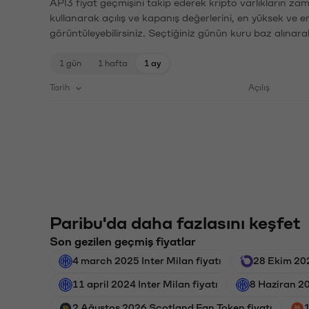
API3 fiyat geçmişini takip ederek kripto varlıkların za
kullanarak açılış ve kapanış değerlerini, en yüksek ve e
görüntüleyebilirsiniz. Seçtiğiniz günün kuru baz alınarak
1 gün
1 hafta
1 ay
Tarih
Açılış
Paribu'da daha fazlasını keşfet
Son gezilen geçmiş fiyatlar
4 march 2025 Inter Milan fiyatı
28 Ekim 202
11 april 2024 Inter Milan fiyatı
8 Haziran 20
2 Ağustos 2026 Scotland Fan Token fiyatı