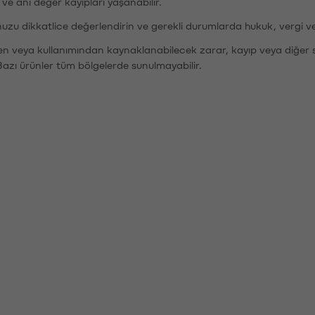
r ve ani değer kayıpları yaşanabilir.
nuzu dikkatlice değerlendirin ve gerekli durumlarda hukuk, vergi v
den veya kullanımından kaynaklanabilecek zarar, kayıp veya diğer 
Bazı ürünler tüm bölgelerde sunulmayabilir.