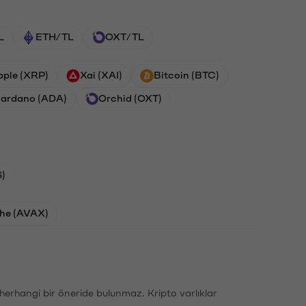
L
ETH/TL
OXT/TL
pple (XRP)
Xai (XAI)
Bitcoin (BTC)
ardano (ADA)
Orchid (OXT)
)
he (AVAX)
li herhangi bir öneride bulunmaz. Kripto varlıklar