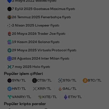
3 Mayıs 2022 Waves fiyatı
7 Eylül 2025 Goatseus Maximus fiyatı
26 Temmuz 2025 Fenerbahçe fiyatı
3 Nisan 2025 Livepeer fiyatı
20 Mayıs 2026 Trader Joe fiyatı
19 Kasım 2024 Solana fiyatı
29 Mayıs 2025 Virtuals Protocol fiyatı
28 Ağustos 2024 Inter Milan fiyatı
7 may 2025 Holo fiyatı
Popüler işlem çiftleri
SYN/TL
CTSI/TL
STG/TL
BTC/TL
HNT/TL
XRP/TL
GAL/TL
VANRY/TL
KITE/TL
ETH/TL
Popüler kripto paralar