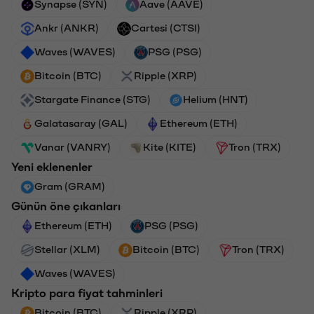
Synapse (SYN)
Aave (AAVE)
Ankr (ANKR)
Cartesi (CTSI)
Waves (WAVES)
PSG (PSG)
Bitcoin (BTC)
Ripple (XRP)
Stargate Finance (STG)
Helium (HNT)
Galatasaray (GAL)
Ethereum (ETH)
Vanar (VANRY)
Kite (KITE)
Tron (TRX)
Yeni eklenenler
Gram (GRAM)
Günün öne çıkanları
Ethereum (ETH)
PSG (PSG)
Stellar (XLM)
Bitcoin (BTC)
Tron (TRX)
Waves (WAVES)
Kripto para fiyat tahminleri
Bitcoin (BTC)
Ripple (XRP)