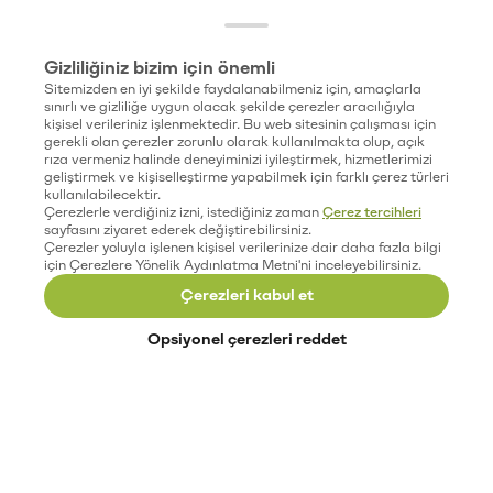
Gizliliğiniz bizim için önemli
Sitemizden en iyi şekilde faydalanabilmeniz için, amaçlarla
sınırlı ve gizliliğe uygun olacak şekilde çerezler aracılığıyla
kişisel verileriniz işlenmektedir. Bu web sitesinin çalışması için
gerekli olan çerezler zorunlu olarak kullanılmakta olup, açık
rıza vermeniz halinde deneyiminizi iyileştirmek, hizmetlerimizi
geliştirmek ve kişiselleştirme yapabilmek için farklı çerez türleri
kullanılabilecektir.
Çerezlerle verdiğiniz izni, istediğiniz zaman
Çerez tercihleri
sayfasını ziyaret ederek değiştirebilirsiniz.
Çerezler yoluyla işlenen kişisel verilerinize dair daha fazla bilgi
için Çerezlere Yönelik Aydınlatma Metni'ni inceleyebilirsiniz.
Çerezleri kabul et
Opsiyonel çerezleri reddet