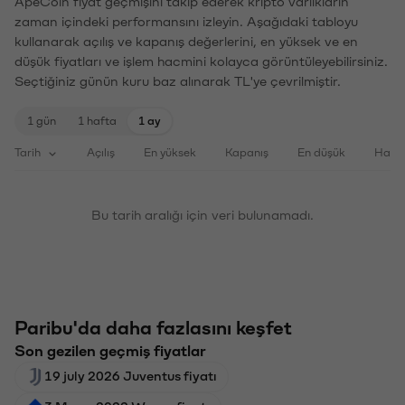
ApeCoin fiyat geçmişini takip ederek kripto varlıkların
zaman içindeki performansını izleyin. Aşağıdaki tabloyu
kullanarak açılış ve kapanış değerlerini, en yüksek ve en
düşük fiyatları ve işlem hacmini kolayca görüntüleyebilirsiniz.
Seçtiğiniz günün kuru baz alınarak TL'ye çevrilmiştir.
1 gün
1 hafta
1 ay
Tarih
Açılış
En yüksek
Kapanış
En düşük
Haci
Bu tarih aralığı için veri bulunamadı.
Paribu'da daha fazlasını keşfet
Son gezilen geçmiş fiyatlar
19 july 2026 Juventus fiyatı