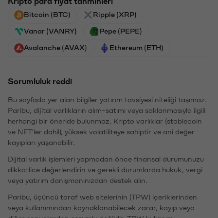
Kripto para fiyat tahminleri
Bitcoin (BTC)
Ripple (XRP)
Vanar (VANRY)
Pepe (PEPE)
Avalanche (AVAX)
Ethereum (ETH)
Sorumluluk reddi
Bu sayfada yer alan bilgiler yatırım tavsiyesi niteliği taşımaz.
Paribu, dijital varlıkların alım-satımı veya saklanmasıyla ilgili
herhangi bir öneride bulunmaz. Kripto varlıklar (stablecoin
ve NFT'ler dahil), yüksek volatiliteye sahiptir ve ani değer
kayıpları yaşanabilir.
Dijital varlık işlemleri yapmadan önce finansal durumunuzu
dikkatlice değerlendirin ve gerekli durumlarda hukuk, vergi
veya yatırım danışmanınızdan destek alın.
Paribu, üçüncü taraf web sitelerinin (TPW) içeriklerinden
veya kullanımından kaynaklanabilecek zarar, kayıp veya