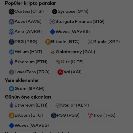
Popüler kripto paralar
Cartesi (CTSI)
Synapse (SYN)
Aave (AAVE)
Stargate Finance (STG)
Ankr (ANKR)
Waves (WAVES)
PSG (PSG)
Bitcoin (BTC)
Ripple (XRP)
Helium (HNT)
Galatasaray (GAL)
Ethereum (ETH)
Kite (KITE)
LayerZero (ZRO)
Xai (XAI)
Yeni eklenenler
Gram (GRAM)
Günün öne çıkanları
Ethereum (ETH)
Stellar (XLM)
Bitcoin (BTC)
PSG (PSG)
Tron (TRX)
Waves (WAVES)