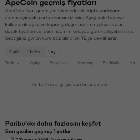
ApeCoin geçmiş fiyatları
ApeCoin fiyat geçmişini takip ederek kripto varlıkların
zaman içindeki performansını izleyin. Aşağıdaki tabloyu
kullanarak açılış ve kapanış değerlerini, en yüksek ve en
düşük fiyatları ve işlem hacmini kolayca görüntüleyebilirsiniz.
Seçtiğiniz günün kuru baz alınarak TL'ye çevrilmiştir.
1 gün
1 hafta
1 ay
Tarih
Açılış
En yüksek
Kapanış
En düşük
Haci
Bu tarih aralığı için veri bulunamadı.
Paribu'da daha fazlasını keşfet
Son gezilen geçmiş fiyatlar