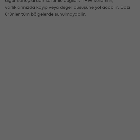
diğer sonuçlardan sorumlu değildir. TPW kullanımı,
varlıklarınızda kayıp veya değer düşüşüne yol açabilir. Bazı
ürünler tüm bölgelerde sunulmayabilir.