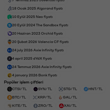
7 Temmuz 2025 Juventus fiyatı
18 Ocak 2025 Algorand fiyatı
10 Eylül 2025 Neo fiyatı
20 Eylül 2024 The Sandbox fiyatı
20 Haziran 2023 Orchid fiyatı
20 Şubat 2026 Valencia CF fiyatı
24 july 2026 Axie Infinity fiyatı
4 april 2025 dYdX fiyatı
24 Temmuz 2026 Axie Infinity fiyatı
4 january 2026 Bonk fiyatı
Popüler işlem çiftleri
CTSI/TL
SYN/TL
STG/TL
HNT/TL
BTC/TL
XRP/TL
GAL/TL
KITE/TL
ZRO/TL
XAI/TL