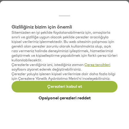
Gizliliğiniz bizim için önemli
Sitemizden en iyi şekilde faydalanabilmeniz için, amaçlarla
sınırlı ve gizliliğe uygun olacak şekilde çerezler aracılığıyla
kişisel verileriniz işlenmektedir. Bu web sitesinin çalışması için
gerekli olan çerezler zorunlu olarak kullanılmakta olup, açık
rıza vermeniz halinde deneyiminizi iyileştirmek, hizmetlerimizi
geliştirmek ve kişiselleştirme yapabilmek için farklı çerez türleri
kullanılabilecektir.
Çerezlerle verdiğiniz izni, istediğiniz zaman
Çerez tercihleri
sayfasını ziyaret ederek değiştirebilirsiniz.
Çerezler yoluyla işlenen kişisel verilerinize dair daha fazla bilgi
için Çerezlere Yönelik Aydınlatma Metni'ni inceleyebilirsiniz.
Çerezleri kabul et
Opsiyonel çerezleri reddet