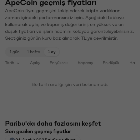
ApeCoin geçmiş fiyatları
ApeCoin fiyat geçmişini takip ederek kripto varlıkların
zaman içindeki performansını izleyin. Aşağıdaki tabloyu
kullanarak açılış ve kapanış değerlerini, en yüksek ve en
düşük fiyatları ve işlem hacmini kolayca görüntüleyebilirsiniz.
Seçtiğiniz günün kuru baz alınarak TL'ye çevrilmiştir.
1 gün
1 hafta
1 ay
Tarih
Açılış
En yüksek
Kapanış
En düşük
Haci
Bu tarih aralığı için veri bulunamadı.
Paribu'da daha fazlasını keşfet
Son gezilen geçmiş fiyatlar