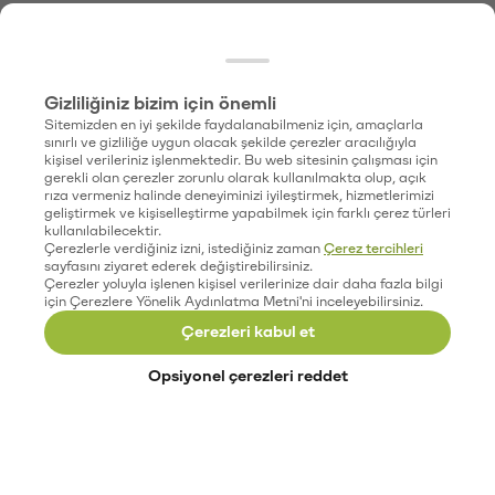
Gizliliğiniz bizim için önemli
Sitemizden en iyi şekilde faydalanabilmeniz için, amaçlarla
sınırlı ve gizliliğe uygun olacak şekilde çerezler aracılığıyla
kişisel verileriniz işlenmektedir. Bu web sitesinin çalışması için
gerekli olan çerezler zorunlu olarak kullanılmakta olup, açık
rıza vermeniz halinde deneyiminizi iyileştirmek, hizmetlerimizi
geliştirmek ve kişiselleştirme yapabilmek için farklı çerez türleri
kullanılabilecektir.
Çerezlerle verdiğiniz izni, istediğiniz zaman
Çerez tercihleri
sayfasını ziyaret ederek değiştirebilirsiniz.
Çerezler yoluyla işlenen kişisel verilerinize dair daha fazla bilgi
için Çerezlere Yönelik Aydınlatma Metni'ni inceleyebilirsiniz.
Çerezleri kabul et
Opsiyonel çerezleri reddet