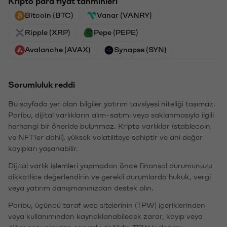
Kripto para fiyat tahminleri
Bitcoin (BTC)
Vanar (VANRY)
Ripple (XRP)
Pepe (PEPE)
Avalanche (AVAX)
Synapse (SYN)
Sorumluluk reddi
Bu sayfada yer alan bilgiler yatırım tavsiyesi niteliği taşımaz.
Paribu, dijital varlıkların alım-satımı veya saklanmasıyla ilgili
herhangi bir öneride bulunmaz. Kripto varlıklar (stablecoin
ve NFT'ler dahil), yüksek volatiliteye sahiptir ve ani değer
kayıpları yaşanabilir.
Dijital varlık işlemleri yapmadan önce finansal durumunuzu
dikkatlice değerlendirin ve gerekli durumlarda hukuk, vergi
veya yatırım danışmanınızdan destek alın.
Paribu, üçüncü taraf web sitelerinin (TPW) içeriklerinden
veya kullanımından kaynaklanabilecek zarar, kayıp veya