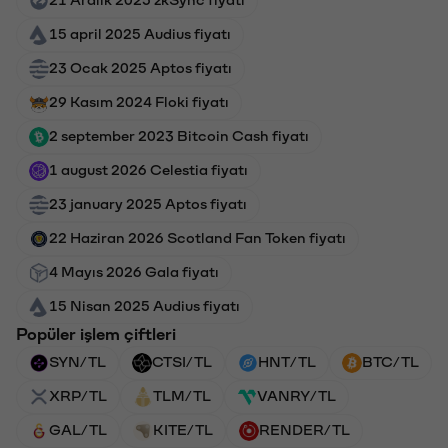
21 Aralık 2025 zkSync fiyatı
15 april 2025 Audius fiyatı
23 Ocak 2025 Aptos fiyatı
29 Kasım 2024 Floki fiyatı
2 september 2023 Bitcoin Cash fiyatı
1 august 2026 Celestia fiyatı
23 january 2025 Aptos fiyatı
22 Haziran 2026 Scotland Fan Token fiyatı
4 Mayıs 2026 Gala fiyatı
15 Nisan 2025 Audius fiyatı
Popüler işlem çiftleri
SYN/TL
CTSI/TL
HNT/TL
BTC/TL
XRP/TL
TLM/TL
VANRY/TL
GAL/TL
KITE/TL
RENDER/TL