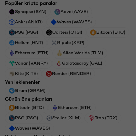
Popüler kripto paralar
Synapse (SYN)
Aave (AAVE)
Ankr (ANKR)
Waves (WAVES)
PSG (PSG)
Cartesi (CTSI)
Bitcoin (BTC)
Helium (HNT)
Ripple (XRP)
Ethereum (ETH)
Alien Worlds (TLM)
Vanar (VANRY)
Galatasaray (GAL)
Kite (KITE)
Render (RENDER)
Yeni eklenenler
Gram (GRAM)
Günün öne çıkanları
Bitcoin (BTC)
Ethereum (ETH)
PSG (PSG)
Stellar (XLM)
Tron (TRX)
Waves (WAVES)