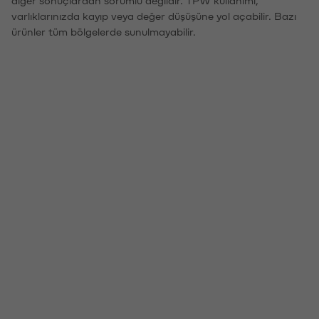
diğer sonuçlardan sorumlu değildir. TPW kullanımı,
varlıklarınızda kayıp veya değer düşüşüne yol açabilir. Bazı
ürünler tüm bölgelerde sunulmayabilir.