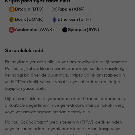
Kripto para fiyat tahminleri
Bitcoin (BTC)
Ripple (XRP)
Bonk (BONK)
Ethereum (ETH)
Avalanche (AVAX)
Synapse (SYN)
Sorumluluk reddi
Bu sayfada yer alan bilgiler yatırım tavsiyesi niteliği taşımaz.
Paribu, dijital varlıkların alım-satımı veya saklanmasıyla ilgili
herhangi bir öneride bulunmaz. Kripto varlıklar (stablecoin
ve NFT'ler dahil), yüksek volatiliteye sahiptir ve ani değer
kayıpları yaşanabilir.
Dijital varlık işlemleri yapmadan önce finansal durumunuzu
dikkatlice değerlendirin ve gerekli durumlarda hukuk, vergi
veya yatırım danışmanınızdan destek alın.
Paribu, üçüncü taraf web sitelerinin (TPW) içeriklerinden
veya kullanımından kaynaklanabilecek zarar, kayıp veya
diğer sonuçlardan sorumlu değildir. TPW kullanımı,