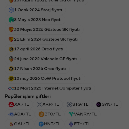
1 Ocak 2024 Storj fiyatı
8 Mayıs 2023 Neo fiyatı
30 Mayıs 2026 Göztepe SK fiyatı
21 Ekim 2024 Göztepe SK fiyatı
17 april 2026 Orca fiyatı
26 june 2022 Valencia CF fiyatı
17 Nisan 2026 Orca fiyatı
10 may 2026 CoW Protocol fiyatı
12 Mart 2025 Internet Computer fiyatı
Popüler işlem çiftleri
XAI/TL
XRP/TL
STG/TL
SYN/TL
ADA/TL
BTC/TL
VANRY/TL
GAL/TL
HNT/TL
ETH/TL