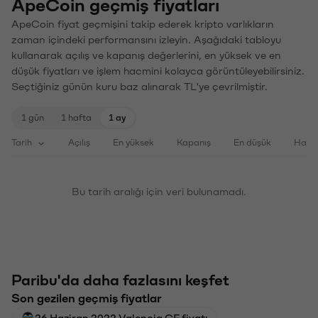
ApeCoin geçmiş fiyatları
ApeCoin fiyat geçmişini takip ederek kripto varlıkların
zaman içindeki performansını izleyin. Aşağıdaki tabloyu
kullanarak açılış ve kapanış değerlerini, en yüksek ve en
düşük fiyatları ve işlem hacmini kolayca görüntüleyebilirsiniz.
Seçtiğiniz günün kuru baz alınarak TL'ye çevrilmiştir.
1 gün
1 hafta
1 ay
Tarih
Açılış
En yüksek
Kapanış
En düşük
Haci
Bu tarih aralığı için veri bulunamadı.
Paribu'da daha fazlasını keşfet
Son gezilen geçmiş fiyatlar
26 Haziran 2022 Valencia CF fiyatı