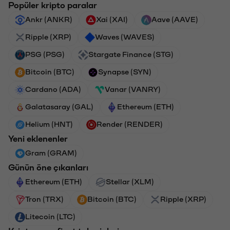
Popüler kripto paralar
Ankr (ANKR)
Xai (XAI)
Aave (AAVE)
Ripple (XRP)
Waves (WAVES)
PSG (PSG)
Stargate Finance (STG)
Bitcoin (BTC)
Synapse (SYN)
Cardano (ADA)
Vanar (VANRY)
Galatasaray (GAL)
Ethereum (ETH)
Helium (HNT)
Render (RENDER)
Yeni eklenenler
Gram (GRAM)
Günün öne çıkanları
Ethereum (ETH)
Stellar (XLM)
Tron (TRX)
Bitcoin (BTC)
Ripple (XRP)
Litecoin (LTC)