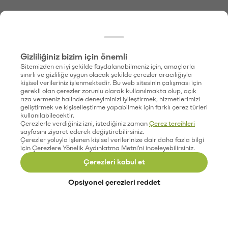
Gizliliğiniz bizim için önemli
Sitemizden en iyi şekilde faydalanabilmeniz için, amaçlarla
sınırlı ve gizliliğe uygun olacak şekilde çerezler aracılığıyla
kişisel verileriniz işlenmektedir. Bu web sitesinin çalışması için
gerekli olan çerezler zorunlu olarak kullanılmakta olup, açık
rıza vermeniz halinde deneyiminizi iyileştirmek, hizmetlerimizi
geliştirmek ve kişiselleştirme yapabilmek için farklı çerez türleri
kullanılabilecektir.
Çerezlerle verdiğiniz izni, istediğiniz zaman
Çerez tercihleri
sayfasını ziyaret ederek değiştirebilirsiniz.
Çerezler yoluyla işlenen kişisel verilerinize dair daha fazla bilgi
için Çerezlere Yönelik Aydınlatma Metni'ni inceleyebilirsiniz.
Çerezleri kabul et
Opsiyonel çerezleri reddet