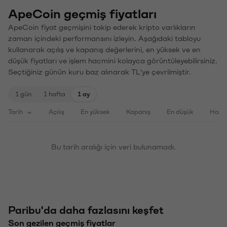
ApeCoin geçmiş fiyatları
ApeCoin fiyat geçmişini takip ederek kripto varlıkların
zaman içindeki performansını izleyin. Aşağıdaki tabloyu
kullanarak açılış ve kapanış değerlerini, en yüksek ve en
düşük fiyatları ve işlem hacmini kolayca görüntüleyebilirsiniz.
Seçtiğiniz günün kuru baz alınarak TL'ye çevrilmiştir.
1 gün
1 hafta
1 ay
Tarih
Açılış
En yüksek
Kapanış
En düşük
Haci
Bu tarih aralığı için veri bulunamadı.
Paribu'da daha fazlasını keşfet
Son gezilen geçmiş fiyatlar