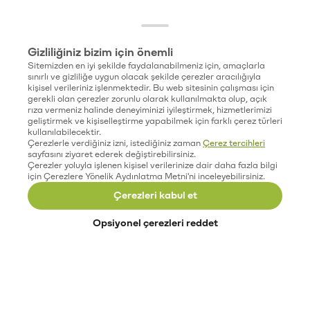
Gizliliğiniz bizim için önemli
Sitemizden en iyi şekilde faydalanabilmeniz için, amaçlarla
sınırlı ve gizliliğe uygun olacak şekilde çerezler aracılığıyla
kişisel verileriniz işlenmektedir. Bu web sitesinin çalışması için
gerekli olan çerezler zorunlu olarak kullanılmakta olup, açık
rıza vermeniz halinde deneyiminizi iyileştirmek, hizmetlerimizi
geliştirmek ve kişiselleştirme yapabilmek için farklı çerez türleri
kullanılabilecektir.
Çerezlerle verdiğiniz izni, istediğiniz zaman
Çerez tercihleri
sayfasını ziyaret ederek değiştirebilirsiniz.
Çerezler yoluyla işlenen kişisel verilerinize dair daha fazla bilgi
için Çerezlere Yönelik Aydınlatma Metni'ni inceleyebilirsiniz.
Çerezleri kabul et
Opsiyonel çerezleri reddet