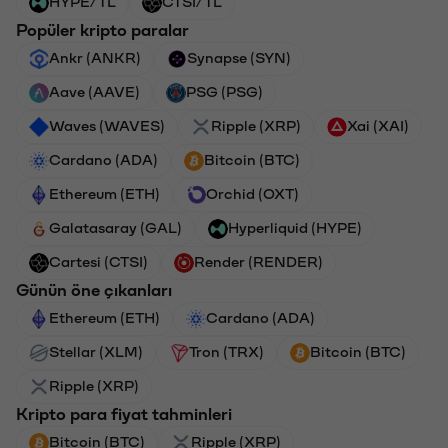
HYPE/TL
CTSI/TL
Popüler kripto paralar
Ankr (ANKR)
Synapse (SYN)
Aave (AAVE)
PSG (PSG)
Waves (WAVES)
Ripple (XRP)
Xai (XAI)
Cardano (ADA)
Bitcoin (BTC)
Ethereum (ETH)
Orchid (OXT)
Galatasaray (GAL)
Hyperliquid (HYPE)
Cartesi (CTSI)
Render (RENDER)
Günün öne çıkanları
Ethereum (ETH)
Cardano (ADA)
Stellar (XLM)
Tron (TRX)
Bitcoin (BTC)
Ripple (XRP)
Kripto para fiyat tahminleri
Bitcoin (BTC)
Ripple (XRP)