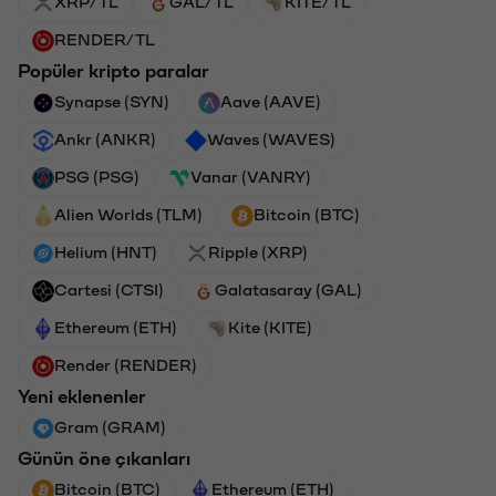
XRP/TL
GAL/TL
KITE/TL
RENDER/TL
Popüler kripto paralar
Synapse (SYN)
Aave (AAVE)
Ankr (ANKR)
Waves (WAVES)
PSG (PSG)
Vanar (VANRY)
Alien Worlds (TLM)
Bitcoin (BTC)
Helium (HNT)
Ripple (XRP)
Cartesi (CTSI)
Galatasaray (GAL)
Ethereum (ETH)
Kite (KITE)
Render (RENDER)
Yeni eklenenler
Gram (GRAM)
Günün öne çıkanları
Bitcoin (BTC)
Ethereum (ETH)