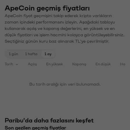
ApeCoin geçmiş fiyatları
ApeCoin fiyat geçmişini takip ederek kripto varlıkların
zaman içindeki performansını izleyin. Aşağıdaki tabloyu
kullanarak açılış ve kapanış değerlerini, en yüksek ve en
düşük fiyatları ve işlem hacmini kolayca görüntüleyebilirsiniz.
Seçtiğiniz günün kuru baz alınarak TL'ye çevrilmiştir.
1 gün
1 hafta
1 ay
Tarih
Açılış
En yüksek
Kapanış
En düşük
Haci
Bu tarih aralığı için veri bulunamadı.
Paribu'da daha fazlasını keşfet
Son gezilen geçmiş fiyatlar