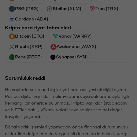
PSG (PSG)
Stellar (XLM)
Tron (TRX)
Cardano (ADA)
Kripto para fiyat tahminleri
Bitcoin (BTC)
Vanar (VANRY)
Ripple (XRP)
Avalanche (AVAX)
Pepe (PEPE)
Synapse (SYN)
Sorumluluk reddi
Bu sayfada yer alan bilgiler yatırım tavsiyesi niteliği taşımaz.
Paribu, dijital varlıkların alım-satımı veya saklanmasıyla ilgili
herhangi bir öneride bulunmaz. Kripto varlıklar (stablecoin
ve NFT'ler dahil), yüksek volatiliteye sahiptir ve ani değer
kayıpları yaşanabilir.
Dijital varlık işlemleri yapmadan önce finansal durumunuzu
dikkatlice değerlendirin ve gerekli durumlarda hukuk, vergi