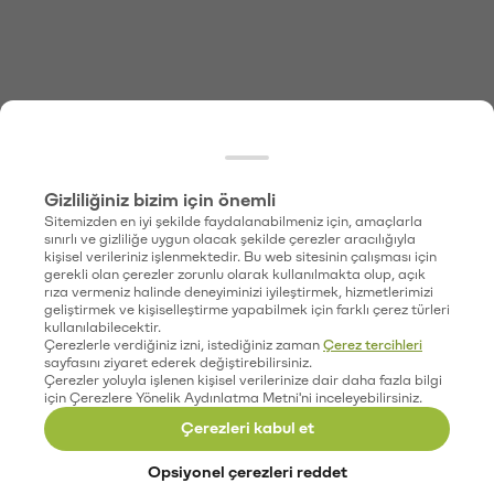
Gizliliğiniz bizim için önemli
Sitemizden en iyi şekilde faydalanabilmeniz için, amaçlarla
sınırlı ve gizliliğe uygun olacak şekilde çerezler aracılığıyla
kişisel verileriniz işlenmektedir. Bu web sitesinin çalışması için
gerekli olan çerezler zorunlu olarak kullanılmakta olup, açık
rıza vermeniz halinde deneyiminizi iyileştirmek, hizmetlerimizi
geliştirmek ve kişiselleştirme yapabilmek için farklı çerez türleri
kullanılabilecektir.
Çerezlerle verdiğiniz izni, istediğiniz zaman
Çerez tercihleri
sayfasını ziyaret ederek değiştirebilirsiniz.
Çerezler yoluyla işlenen kişisel verilerinize dair daha fazla bilgi
için Çerezlere Yönelik Aydınlatma Metni'ni inceleyebilirsiniz.
Çerezleri kabul et
Opsiyonel çerezleri reddet