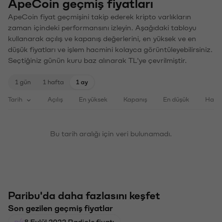
ApeCoin geçmiş fiyatları
ApeCoin fiyat geçmişini takip ederek kripto varlıkların
zaman içindeki performansını izleyin. Aşağıdaki tabloyu
kullanarak açılış ve kapanış değerlerini, en yüksek ve en
düşük fiyatları ve işlem hacmini kolayca görüntüleyebilirsiniz.
Seçtiğiniz günün kuru baz alınarak TL'ye çevrilmiştir.
1 gün
1 hafta
1 ay
Tarih
Açılış
En yüksek
Kapanış
En düşük
Haci
Bu tarih aralığı için veri bulunamadı.
Paribu'da daha fazlasını keşfet
Son gezilen geçmiş fiyatlar
8 Eylül 2022 Radicle fiyatı