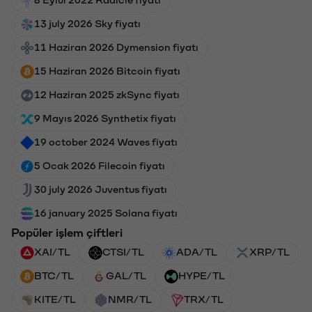
13 july 2026 Sky fiyatı
11 Haziran 2026 Dymension fiyatı
15 Haziran 2026 Bitcoin fiyatı
12 Haziran 2025 zkSync fiyatı
9 Mayıs 2026 Synthetix fiyatı
19 october 2024 Waves fiyatı
5 Ocak 2026 Filecoin fiyatı
30 july 2026 Juventus fiyatı
16 january 2025 Solana fiyatı
Popüler işlem çiftleri
XAI/TL
CTSI/TL
ADA/TL
XRP/TL
BTC/TL
GAL/TL
HYPE/TL
KITE/TL
NMR/TL
TRX/TL