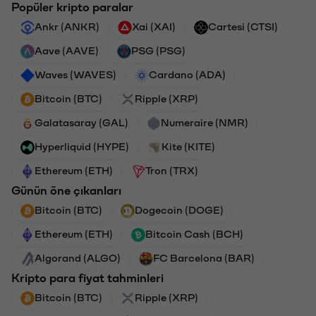
Popüler kripto paralar
Ankr (ANKR)
Xai (XAI)
Cartesi (CTSI)
Aave (AAVE)
PSG (PSG)
Waves (WAVES)
Cardano (ADA)
Bitcoin (BTC)
Ripple (XRP)
Galatasaray (GAL)
Numeraire (NMR)
Hyperliquid (HYPE)
Kite (KITE)
Ethereum (ETH)
Tron (TRX)
Günün öne çıkanları
Bitcoin (BTC)
Dogecoin (DOGE)
Ethereum (ETH)
Bitcoin Cash (BCH)
Algorand (ALGO)
FC Barcelona (BAR)
Kripto para fiyat tahminleri
Bitcoin (BTC)
Ripple (XRP)