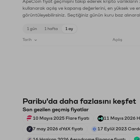
ApeCoin fiyat geçmişini takip ederek kripto varlıkların
kullanarak açılış ve kapanış değerlerini, en yüksek ve e
görüntüleyebilirsiniz. Seçtiğiniz günün kuru baz alınarak
1 gün
1 hafta
1 ay
Tarih
Açılış
Paribu'da daha fazlasını keşfet
Son gezilen geçmiş fiyatlar
10 Mayıs 2025 Flare fiyatı
11 Mayıs 2026 Hy
7 may 2026 dYdX fiyatı
17 Eylül 2023 Carda
16 Haziran 2026 Aerodrome Finance fiyatı