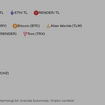
TL
ETH/TL
RENDER/TL
NRY)
Bitcoin (BTC)
Alien Worlds (TLM)
 (RENDER)
Tron (TRX)
)
 (CHZ)
li herhangi bir öneride bulunmaz. Kripto varlıklar