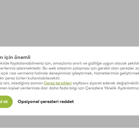
im için önemli
kilde faydalanabilmeniz için, amaçlarla sınırlı ve gizliliğe uygun olacak şekild
 verileriniz işlenmektedir. Bu web sitesinin çalışması için gerekli olan çerezler 
açık rıza vermeniz halinde deneyiminizi iyileştirmek, hizmetlerimizi geliştirmek
lı çerez türleri kullanılabilecektir.
iz izni, istediğiniz zaman
Çerez tercihleri
sayfasını ziyaret ederek değiştirebilir
enen kişisel verilerinize dair daha fazla bilgi için Çerezlere Yönelik Aydınlatma
l et
Opsiyonel çerezleri reddet