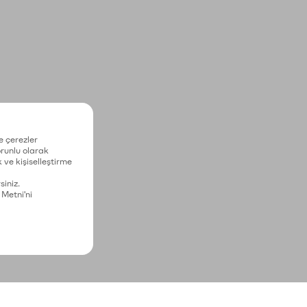
e çerezler
zorunlu olarak
 ve kişiselleştirme
siniz.
 Metni'ni