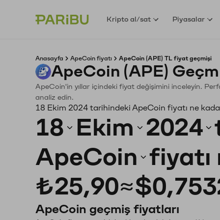
Kripto al/sat
Piyasalar
Anasayfa
ApeCoin fiyatı
ApeCoin (APE) TL fiyat geçmişi
ApeCoin (APE) Geçmi
ApeCoin'in yıllar içindeki fiyat değişimini inceleyin. P
analiz edin.
18 Ekim 2024 tarihindeki ApeCoin fiyatı ne kada
18
Ekim
2024
ApeCoin
fiyatı
₺25,90
≈
$0,753
ApeCoin geçmiş fiyatları