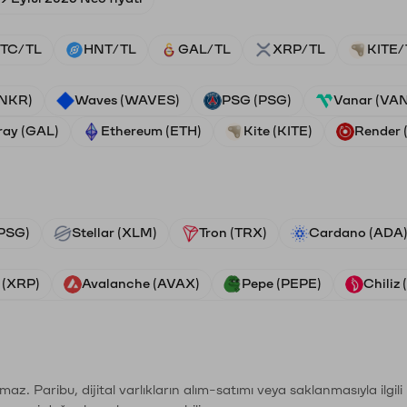
TC/TL
HNT/TL
GAL/TL
XRP/TL
KITE/
ANKR)
Waves (WAVES)
PSG (PSG)
Vanar (VA
ray (GAL)
Ethereum (ETH)
Kite (KITE)
Render
PSG)
Stellar (XLM)
Tron (TRX)
Cardano (ADA
 (XRP)
Avalanche (AVAX)
Pepe (PEPE)
Chiliz
şımaz. Paribu, dijital varlıkların alım-satımı veya saklanmasıyla ilgi