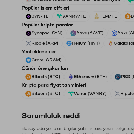
Popüler işlem çiftleri
SYN/TL
VANRY/TL
TLM/TL
B
Popüler kripto paralar
Synapse (SYN)
Aave (AAVE)
Ankr (
Ripple (XRP)
Helium (HNT)
Galatasa
Yeni eklenenler
Gram (GRAM)
Günün öne çıkanları
Bitcoin (BTC)
Ethereum (ETH)
PSG (
Kripto para fiyat tahminleri
Bitcoin (BTC)
Vanar (VANRY)
Ripple
Sorumluluk reddi
Bu sayfada yer alan bilgiler yatırım tavsiyesi niteliği ta