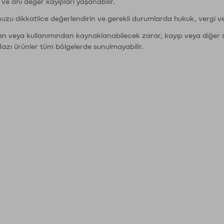
r ve ani değer kayıpları yaşanabilir.
nuzu dikkatlice değerlendirin ve gerekli durumlarda hukuk, vergi v
den veya kullanımından kaynaklanabilecek zarar, kayıp veya diğer 
Bazı ürünler tüm bölgelerde sunulmayabilir.