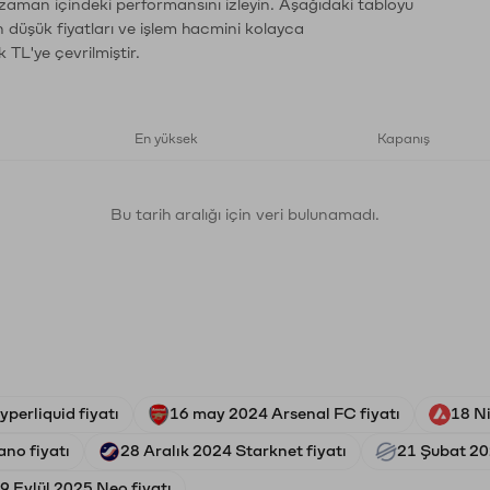
 zaman içindeki performansını izleyin. Aşağıdaki tabloyu
n düşük fiyatları ve işlem hacmini kolayca
 TL'ye çevrilmiştir.
En yüksek
Kapanış
Bu tarih aralığı için veri bulunamadı.
perliquid fiyatı
16 may 2024 Arsenal FC fiyatı
18 N
no fiyatı
28 Aralık 2024 Starknet fiyatı
21 Şubat 202
9 Eylül 2025 Neo fiyatı