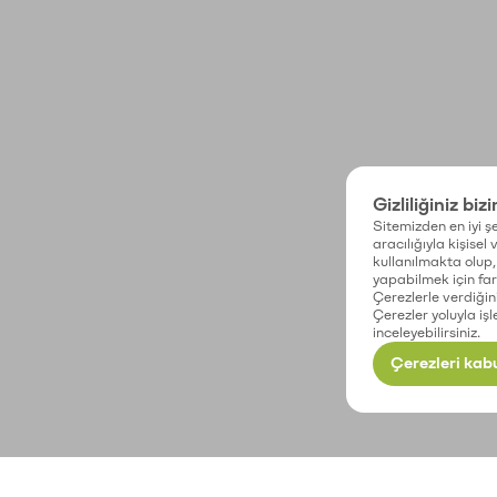
Gizliliğiniz biz
Sitemizden en iyi şe
aracılığıyla kişisel
kullanılmakta olup, 
yapabilmek için fark
Çerezlerle verdiğin
Çerezler yoluyla işl
inceleyebilirsiniz.
Çerezleri kabu