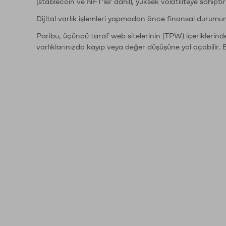
(stablecoin ve NFT'ler dahil), yüksek volatiliteye sahipti
Dijital varlık işlemleri yapmadan önce finansal durumu
Paribu, üçüncü taraf web sitelerinin (TPW) içeriklerin
varlıklarınızda kayıp veya değer düşüşüne yol açabilir. 