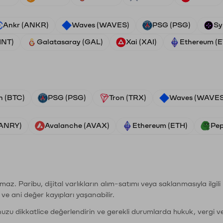
Ankr (ANKR)
Waves (WAVES)
PSG (PSG)
Sy
HNT)
Galatasaray (GAL)
Xai (XAI)
Ethereum (
n (BTC)
PSG (PSG)
Tron (TRX)
Waves (WAVES
VANRY)
Avalanche (AVAX)
Ethereum (ETH)
Pep
şımaz. Paribu, dijital varlıkların alım-satımı veya saklanmasıyla ilgi
r ve ani değer kayıpları yaşanabilir.
nuzu dikkatlice değerlendirin ve gerekli durumlarda hukuk, vergi v