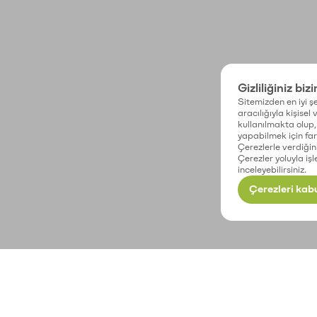
Gizliliğiniz biz
Sitemizden en iyi şe
aracılığıyla kişisel
kullanılmakta olup, 
yapabilmek için fark
Çerezlerle verdiğin
Çerezler yoluyla işl
inceleyebilirsiniz.
Çerezleri kabu