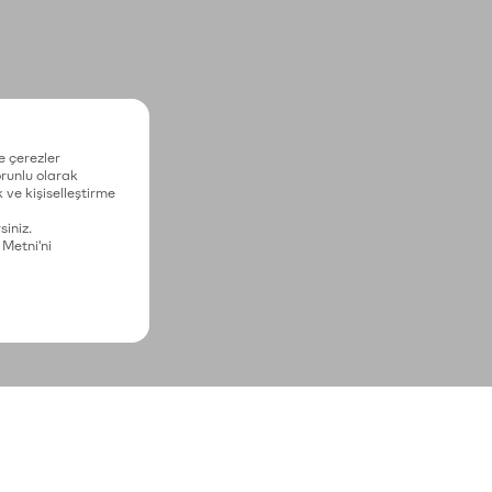
e çerezler
zorunlu olarak
 ve kişiselleştirme
siniz.
 Metni'ni