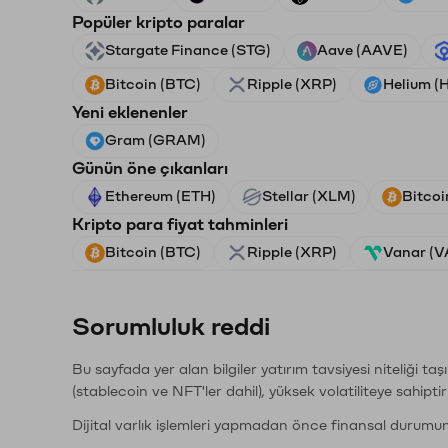
Popüler kripto paralar
Stargate Finance (STG)
Aave (AAVE)
Bitcoin (BTC)
Ripple (XRP)
Helium (
Yeni eklenenler
Gram (GRAM)
Günün öne çıkanları
Ethereum (ETH)
Stellar (XLM)
Bitcoi
Kripto para fiyat tahminleri
Bitcoin (BTC)
Ripple (XRP)
Vanar (
Sorumluluk reddi
Bu sayfada yer alan bilgiler yatırım tavsiyesi niteliği ta
(stablecoin ve NFT'ler dahil), yüksek volatiliteye sahipti
Dijital varlık işlemleri yapmadan önce finansal durumu