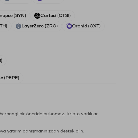
napse (SYN)
Cartesi (CTSI)
ETH)
LayerZero (ZRO)
Orchid (OXT)
)
e (PEPE)
li herhangi bir öneride bulunmaz. Kripto varlıklar
eya yatırım danışmanınızdan destek alın.