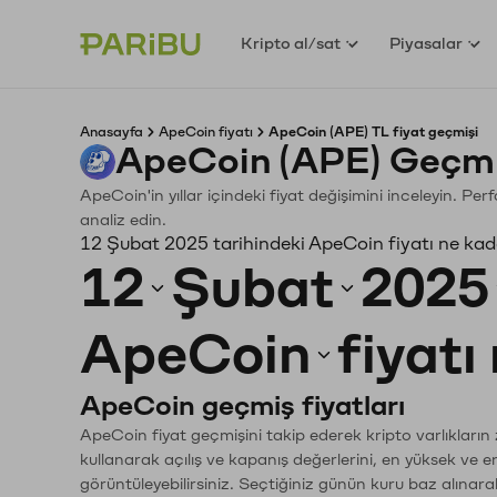
Kripto al/sat
Piyasalar
Anasayfa
ApeCoin fiyatı
ApeCoin (APE) TL fiyat geçmişi
ApeCoin (APE) Geçmi
ApeCoin'in yıllar içindeki fiyat değişimini inceleyin. P
analiz edin.
12 Şubat 2025 tarihindeki ApeCoin fiyatı ne kad
12
Şubat
2025
ApeCoin
fiyatı
ApeCoin geçmiş fiyatları
ApeCoin fiyat geçmişini takip ederek kripto varlıkların
kullanarak açılış ve kapanış değerlerini, en yüksek ve e
görüntüleyebilirsiniz. Seçtiğiniz günün kuru baz alınarak