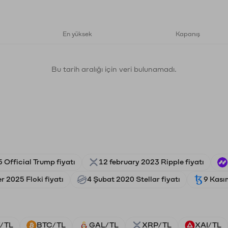
En yüksek
Kapanış
Bu tarih aralığı için veri bulunamadı.
 Official Trump fiyatı
12 february 2023 Ripple fiyatı
 2025 Floki fiyatı
4 Şubat 2020 Stellar fiyatı
9 Kası
/TL
BTC/TL
GAL/TL
XRP/TL
XAI/TL