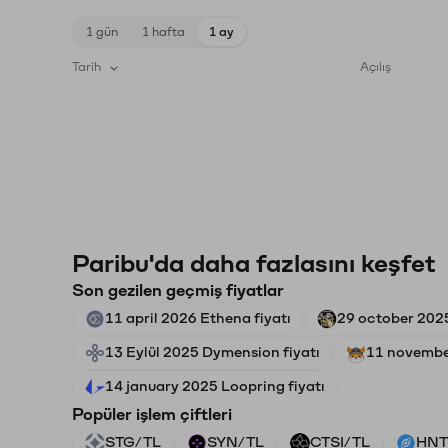
1 gün
1 hafta
1 ay
Tarih
Açılış
Paribu'da daha fazlasını keşfet
Son gezilen geçmiş fiyatlar
11 april 2026 Ethena fiyatı
29 october 2025
13 Eylül 2025 Dymension fiyatı
11 november
14 january 2025 Loopring fiyatı
Popüler işlem çiftleri
STG/TL
SYN/TL
CTSI/TL
HNT