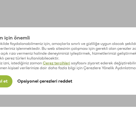
im için önemli
kilde faydalanabilmeniz için, amaçlarla sınırlı ve gizliliğe uygun olacak şekild
 verileriniz işlenmektedir. Bu web sitesinin çalışması için gerekli olan çerezler 
açık rıza vermeniz halinde deneyiminizi iyileştirmek, hizmetlerimizi geliştirmek
lı çerez türleri kullanılabilecektir.
iz izni, istediğiniz zaman
Çerez tercihleri
sayfasını ziyaret ederek değiştirebilir
enen kişisel verilerinize dair daha fazla bilgi için Çerezlere Yönelik Aydınlatma
l et
Opsiyonel çerezleri reddet