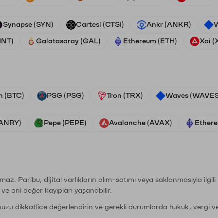
Synapse (SYN)
Cartesi (CTSI)
Ankr (ANKR)
W
HNT)
Galatasaray (GAL)
Ethereum (ETH)
Xai (
n (BTC)
PSG (PSG)
Tron (TRX)
Waves (WAVES
VANRY)
Pepe (PEPE)
Avalanche (AVAX)
Ethere
şımaz. Paribu, dijital varlıkların alım-satımı veya saklanmasıyla ilgi
r ve ani değer kayıpları yaşanabilir.
nuzu dikkatlice değerlendirin ve gerekli durumlarda hukuk, vergi v