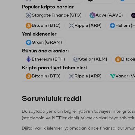
Popüler kripto paralar
Stargate Finance (STG)
Aave (AAVE)
Bitcoin (BTC)
Ripple (XRP)
Helium (
Yeni eklenenler
Gram (GRAM)
Günün öne çıkanları
Ethereum (ETH)
Stellar (XLM)
Bitcoi
Kripto para fiyat tahminleri
Bitcoin (BTC)
Ripple (XRP)
Vanar (
Sorumluluk reddi
Bu sayfada yer alan bilgiler yatırım tavsiyesi niteliği ta
(stablecoin ve NFT'ler dahil), yüksek volatiliteye sahipti
Dijital varlık işlemleri yapmadan önce finansal durumu