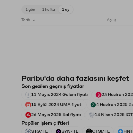
1 gün
1 hafta
1 ay
Tarih
Açılış
Paribu'da daha fazlasını keşfet
Son gezilen geçmiş fiyatlar
11 Mayıs 2024 Golem fiyatı
23 Haziran 2022
15 Eylül 2024 UMA fiyatı
4 Haziran 2025 Ze
26 Mayıs 2025 Xai fiyatı
14 Nisan 2025 IOTA
Popüler işlem çiftleri
STG/TL
SYN/TL
CTSI/TL
HNT