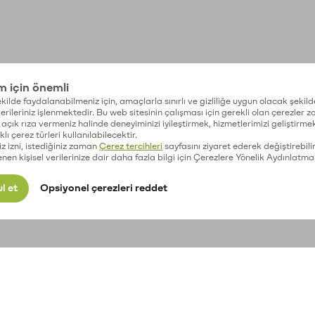
im için önemli
kilde faydalanabilmeniz için, amaçlarla sınırlı ve gizliliğe uygun olacak şekild
 verileriniz işlenmektedir. Bu web sitesinin çalışması için gerekli olan çerezler 
açık rıza vermeniz halinde deneyiminizi iyileştirmek, hizmetlerimizi geliştirmek
lı çerez türleri kullanılabilecektir.
iz izni, istediğiniz zaman
Çerez tercihleri
sayfasını ziyaret ederek değiştirebilir
enen kişisel verilerinize dair daha fazla bilgi için Çerezlere Yönelik Aydınlatma
l et
Opsiyonel çerezleri reddet