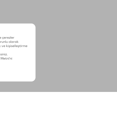
e çerezler
zorunlu olarak
 ve kişiselleştirme
siniz.
 Metni'ni