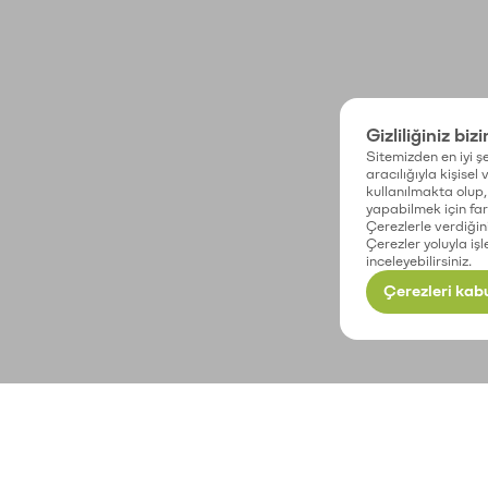
Gizliliğiniz biz
Sitemizden en iyi şe
aracılığıyla kişisel
kullanılmakta olup, 
yapabilmek için fark
Çerezlerle verdiğin
Çerezler yoluyla işl
inceleyebilirsiniz.
Çerezleri kabu