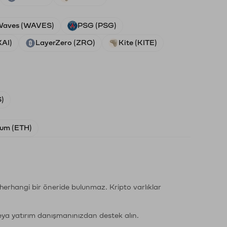
aves (WAVES)
PSG (PSG)
XAI)
LayerZero (ZRO)
Kite (KITE)
)
um (ETH)
li herhangi bir öneride bulunmaz. Kripto varlıklar
eya yatırım danışmanınızdan destek alın.