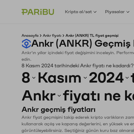
Kripto al/sat
Piyasalar
Anasayfa
Ankr fiyatı
Ankr (ANKR) TL fiyat geçmişi
Ankr (ANKR) Geçmiş 
Ankr'ın yıllar içindeki fiyat değişimini inceleyin. Perfo
edin.
8 Kasım 2024 tarihindeki Ankr fiyatı ne kadardı?
8
Kasım
2024
Ankr
fiyatı ne 
Ankr geçmiş fiyatları
Ankr fiyat geçmişini takip ederek kripto varlıkların za
kullanarak açılış ve kapanış değerlerini, en yüksek ve e
görüntüleyebilirsiniz. Seçtiğiniz günün kuru baz alınarak