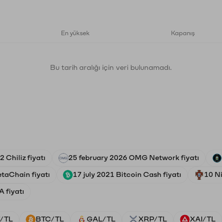
En yüksek
Kapanış
Bu tarih aralığı için veri bulunamadı.
 Chiliz fiyatı
25 february 2026 OMG Network fiyatı
taChain fiyatı
17 july 2021 Bitcoin Cash fiyatı
10 Ni
 fiyatı
/TL
BTC/TL
GAL/TL
XRP/TL
XAI/TL