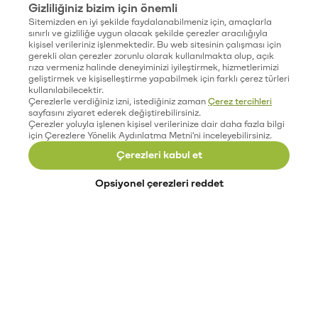
Gizliliğiniz bizim için önemli
Sitemizden en iyi şekilde faydalanabilmeniz için, amaçlarla
sınırlı ve gizliliğe uygun olacak şekilde çerezler aracılığıyla
kişisel verileriniz işlenmektedir. Bu web sitesinin çalışması için
gerekli olan çerezler zorunlu olarak kullanılmakta olup, açık
rıza vermeniz halinde deneyiminizi iyileştirmek, hizmetlerimizi
geliştirmek ve kişiselleştirme yapabilmek için farklı çerez türleri
kullanılabilecektir.
Çerezlerle verdiğiniz izni, istediğiniz zaman
Çerez tercihleri
sayfasını ziyaret ederek değiştirebilirsiniz.
Çerezler yoluyla işlenen kişisel verilerinize dair daha fazla bilgi
için Çerezlere Yönelik Aydınlatma Metni'ni inceleyebilirsiniz.
Çerezleri kabul et
Opsiyonel çerezleri reddet
Paribu’yu keşfet
Eğitimler