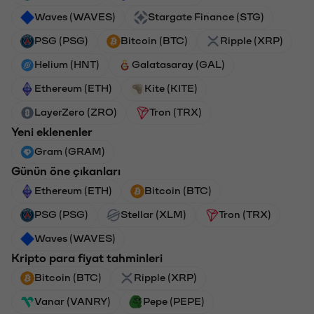
Waves (WAVES)
Stargate Finance (STG)
PSG (PSG)
Bitcoin (BTC)
Ripple (XRP)
Helium (HNT)
Galatasaray (GAL)
Ethereum (ETH)
Kite (KITE)
LayerZero (ZRO)
Tron (TRX)
Yeni eklenenler
Gram (GRAM)
Günün öne çıkanları
Ethereum (ETH)
Bitcoin (BTC)
PSG (PSG)
Stellar (XLM)
Tron (TRX)
Waves (WAVES)
Kripto para fiyat tahminleri
Bitcoin (BTC)
Ripple (XRP)
Vanar (VANRY)
Pepe (PEPE)