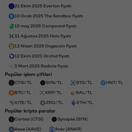
21 Ekim 2025 Everton fiyatı
10 Ocak 2025 The Sandbox fiyatı
10 may 2025 Compound fiyatı
31 Ağustos 2025 Holo fiyatı
13 Nisan 2025 Dogecoin fiyatı
12 Ekim 2021 Orchid fiyatı
3 Mart 2025 Radicle fiyatı
Popüler işlem çiftleri
CTSI/TL
SYN/TL
STG/TL
HNT/TL
BTC/TL
XRP/TL
GAL/TL
KITE/TL
ZRO/TL
ETH/TL
Popüler kripto paralar
Cartesi (CTSI)
Synapse (SYN)
Aave (AAVE)
Ankr (ANKR)