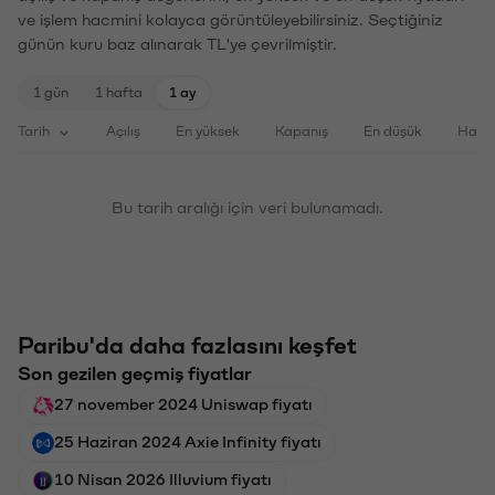
ve işlem hacmini kolayca görüntüleyebilirsiniz. Seçtiğiniz
günün kuru baz alınarak TL'ye çevrilmiştir.
1 gün
1 hafta
1 ay
Tarih
Açılış
En yüksek
Kapanış
En düşük
Haci
Bu tarih aralığı için veri bulunamadı.
Paribu'da daha fazlasını keşfet
Son gezilen geçmiş fiyatlar
27 november 2024 Uniswap fiyatı
25 Haziran 2024 Axie Infinity fiyatı
10 Nisan 2026 Illuvium fiyatı