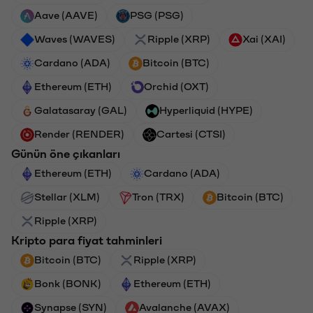
Aave (AAVE)
PSG (PSG)
Waves (WAVES)
Ripple (XRP)
Xai (XAI)
Cardano (ADA)
Bitcoin (BTC)
Ethereum (ETH)
Orchid (OXT)
Galatasaray (GAL)
Hyperliquid (HYPE)
Render (RENDER)
Cartesi (CTSI)
Günün öne çıkanları
Ethereum (ETH)
Cardano (ADA)
Stellar (XLM)
Tron (TRX)
Bitcoin (BTC)
Ripple (XRP)
Kripto para fiyat tahminleri
Bitcoin (BTC)
Ripple (XRP)
Bonk (BONK)
Ethereum (ETH)
Synapse (SYN)
Avalanche (AVAX)