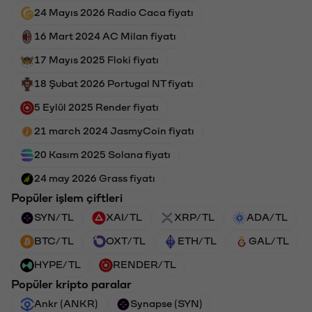
24 Mayıs 2026 Radio Caca fiyatı
16 Mart 2024 AC Milan fiyatı
17 Mayıs 2025 Floki fiyatı
18 Şubat 2026 Portugal NT fiyatı
5 Eylül 2025 Render fiyatı
21 march 2024 JasmyCoin fiyatı
20 Kasım 2025 Solana fiyatı
24 may 2026 Grass fiyatı
Popüler işlem çiftleri
SYN/TL
XAI/TL
XRP/TL
ADA/TL
BTC/TL
OXT/TL
ETH/TL
GAL/TL
HYPE/TL
RENDER/TL
Popüler kripto paralar
Ankr (ANKR)
Synapse (SYN)