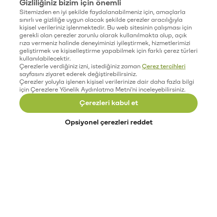
Gizliliğiniz bizim için önemli
Sitemizden en iyi şekilde faydalanabilmeniz için, amaçlarla
sınırlı ve gizliliğe uygun olacak şekilde çerezler aracılığıyla
kişisel verileriniz işlenmektedir. Bu web sitesinin çalışması için
gerekli olan çerezler zorunlu olarak kullanılmakta olup, açık
rıza vermeniz halinde deneyiminizi iyileştirmek, hizmetlerimizi
geliştirmek ve kişiselleştirme yapabilmek için farklı çerez türleri
kullanılabilecektir.
Çerezlerle verdiğiniz izni, istediğiniz zaman
Çerez tercihleri
sayfasını ziyaret ederek değiştirebilirsiniz.
Çerezler yoluyla işlenen kişisel verilerinize dair daha fazla bilgi
için Çerezlere Yönelik Aydınlatma Metni'ni inceleyebilirsiniz.
Çerezleri kabul et
Opsiyonel çerezleri reddet
Paribu’yu keşfet
Eğitimler
Etkinlikler
Açık pozisyonlar