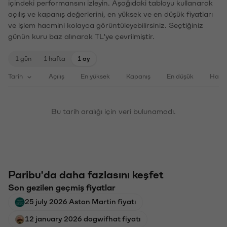
içindeki performansını izleyin. Aşağıdaki tabloyu kullanarak
açılış ve kapanış değerlerini, en yüksek ve en düşük fiyatları
ve işlem hacmini kolayca görüntüleyebilirsiniz. Seçtiğiniz
günün kuru baz alınarak TL'ye çevrilmiştir.
1 gün
1 hafta
1 ay
Tarih
Açılış
En yüksek
Kapanış
En düşük
Haci
Bu tarih aralığı için veri bulunamadı.
Paribu'da daha fazlasını keşfet
Son gezilen geçmiş fiyatlar
25 july 2026 Aston Martin fiyatı
12 january 2026 dogwifhat fiyatı