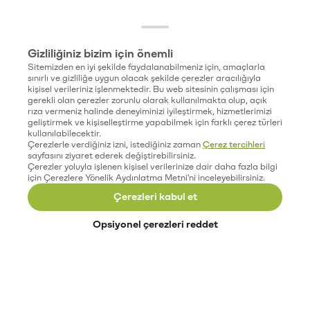
Gizliliğiniz bizim için önemli
Sitemizden en iyi şekilde faydalanabilmeniz için, amaçlarla
sınırlı ve gizliliğe uygun olacak şekilde çerezler aracılığıyla
kişisel verileriniz işlenmektedir. Bu web sitesinin çalışması için
gerekli olan çerezler zorunlu olarak kullanılmakta olup, açık
rıza vermeniz halinde deneyiminizi iyileştirmek, hizmetlerimizi
geliştirmek ve kişiselleştirme yapabilmek için farklı çerez türleri
kullanılabilecektir.
Çerezlerle verdiğiniz izni, istediğiniz zaman
Çerez tercihleri
sayfasını ziyaret ederek değiştirebilirsiniz.
Çerezler yoluyla işlenen kişisel verilerinize dair daha fazla bilgi
için Çerezlere Yönelik Aydınlatma Metni'ni inceleyebilirsiniz.
Çerezleri kabul et
Opsiyonel çerezleri reddet