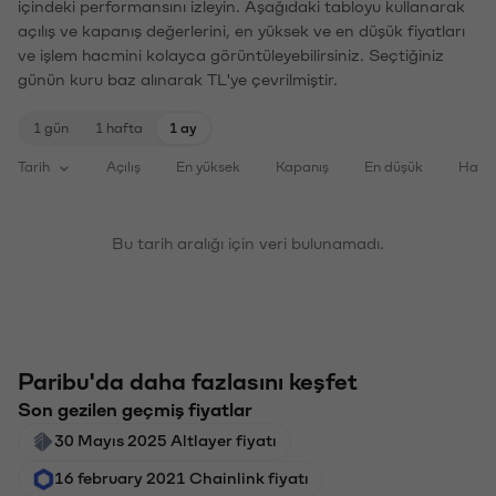
içindeki performansını izleyin. Aşağıdaki tabloyu kullanarak
açılış ve kapanış değerlerini, en yüksek ve en düşük fiyatları
ve işlem hacmini kolayca görüntüleyebilirsiniz. Seçtiğiniz
günün kuru baz alınarak TL'ye çevrilmiştir.
1 gün
1 hafta
1 ay
Tarih
Açılış
En yüksek
Kapanış
En düşük
Haci
Bu tarih aralığı için veri bulunamadı.
Paribu'da daha fazlasını keşfet
Son gezilen geçmiş fiyatlar
30 Mayıs 2025 Altlayer fiyatı
16 february 2021 Chainlink fiyatı