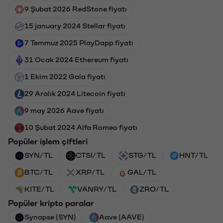
9 Şubat 2026 RedStone fiyatı
15 january 2024 Stellar fiyatı
7 Temmuz 2025 PlayDapp fiyatı
31 Ocak 2024 Ethereum fiyatı
1 Ekim 2022 Gala fiyatı
29 Aralık 2024 Litecoin fiyatı
9 may 2026 Aave fiyatı
10 Şubat 2024 Alfa Romeo fiyatı
Popüler işlem çiftleri
SYN/TL
CTSI/TL
STG/TL
HNT/TL
BTC/TL
XRP/TL
GAL/TL
KITE/TL
VANRY/TL
ZRO/TL
Popüler kripto paralar
Synapse (SYN)
Aave (AAVE)