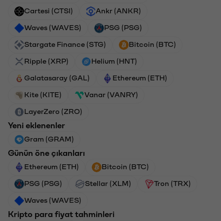
Cartesi (CTSI)
Ankr (ANKR)
Waves (WAVES)
PSG (PSG)
Stargate Finance (STG)
Bitcoin (BTC)
Ripple (XRP)
Helium (HNT)
Galatasaray (GAL)
Ethereum (ETH)
Kite (KITE)
Vanar (VANRY)
LayerZero (ZRO)
Yeni eklenenler
Gram (GRAM)
Günün öne çıkanları
Ethereum (ETH)
Bitcoin (BTC)
PSG (PSG)
Stellar (XLM)
Tron (TRX)
Waves (WAVES)
Kripto para fiyat tahminleri