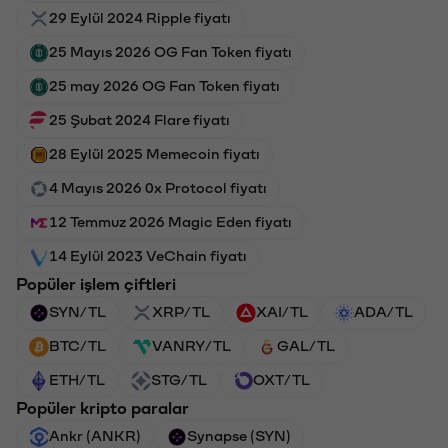
29 Eylül 2024 Ripple fiyatı
25 Mayıs 2026 OG Fan Token fiyatı
25 may 2026 OG Fan Token fiyatı
25 Şubat 2024 Flare fiyatı
28 Eylül 2025 Memecoin fiyatı
4 Mayıs 2026 0x Protocol fiyatı
12 Temmuz 2026 Magic Eden fiyatı
14 Eylül 2023 VeChain fiyatı
Popüler işlem çiftleri
SYN/TL
XRP/TL
XAI/TL
ADA/TL
BTC/TL
VANRY/TL
GAL/TL
ETH/TL
STG/TL
OXT/TL
Popüler kripto paralar
Ankr (ANKR)
Synapse (SYN)