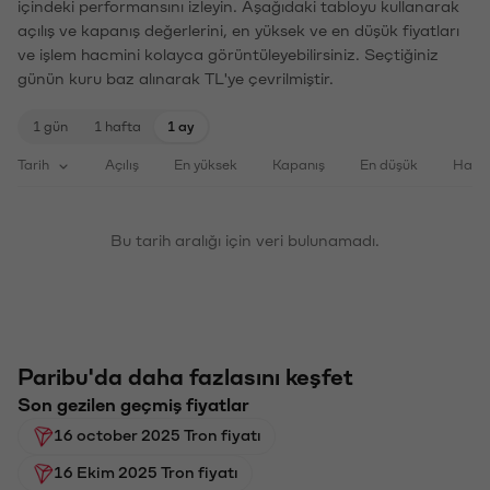
içindeki performansını izleyin. Aşağıdaki tabloyu kullanarak
açılış ve kapanış değerlerini, en yüksek ve en düşük fiyatları
ve işlem hacmini kolayca görüntüleyebilirsiniz. Seçtiğiniz
günün kuru baz alınarak TL'ye çevrilmiştir.
1 gün
1 hafta
1 ay
Tarih
Açılış
En yüksek
Kapanış
En düşük
Haci
Bu tarih aralığı için veri bulunamadı.
Paribu'da daha fazlasını keşfet
Son gezilen geçmiş fiyatlar
16 october 2025 Tron fiyatı
16 Ekim 2025 Tron fiyatı