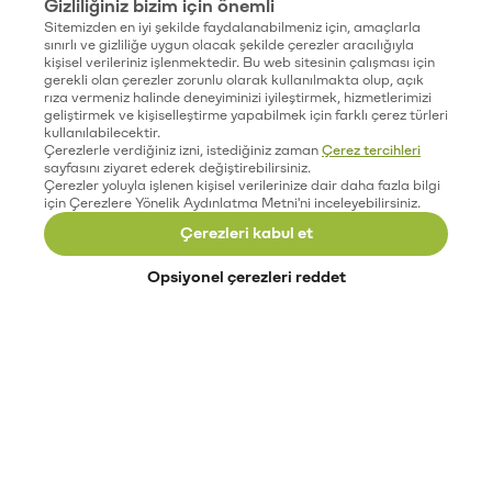
Gizliliğiniz bizim için önemli
Sitemizden en iyi şekilde faydalanabilmeniz için, amaçlarla
sınırlı ve gizliliğe uygun olacak şekilde çerezler aracılığıyla
kişisel verileriniz işlenmektedir. Bu web sitesinin çalışması için
gerekli olan çerezler zorunlu olarak kullanılmakta olup, açık
rıza vermeniz halinde deneyiminizi iyileştirmek, hizmetlerimizi
geliştirmek ve kişiselleştirme yapabilmek için farklı çerez türleri
kullanılabilecektir.
Çerezlerle verdiğiniz izni, istediğiniz zaman
Çerez tercihleri
sayfasını ziyaret ederek değiştirebilirsiniz.
Çerezler yoluyla işlenen kişisel verilerinize dair daha fazla bilgi
için Çerezlere Yönelik Aydınlatma Metni'ni inceleyebilirsiniz.
Çerezleri kabul et
Opsiyonel çerezleri reddet
Paribu’yu keşfet
Eğitimler
Etkinlikler
Açık pozisyonlar