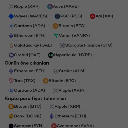
Ripple (XRP)
Aave (AAVE)
Waves (WAVES)
PSG (PSG)
Xai (XAI)
Cardano (ADA)
Bitcoin (BTC)
Ethereum (ETH)
Vanar (VANRY)
Galatasaray (GAL)
Stargate Finance (STG)
Orchid (OXT)
Hyperliquid (HYPE)
Günün öne çıkanları
Ethereum (ETH)
Stellar (XLM)
Tron (TRX)
Bitcoin (BTC)
Cardano (ADA)
Ripple (XRP)
Kripto para fiyat tahminleri
Bitcoin (BTC)
Ripple (XRP)
Bonk (BONK)
Ethereum (ETH)
Synapse (SYN)
Avalanche (AVAX)