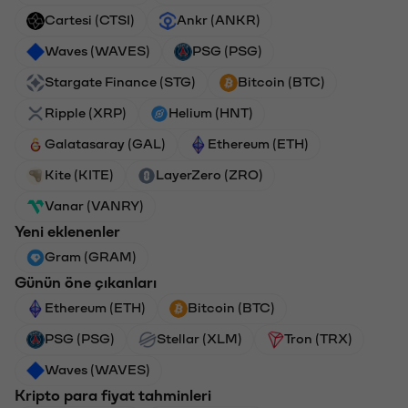
Cartesi (CTSI)
Ankr (ANKR)
Waves (WAVES)
PSG (PSG)
Stargate Finance (STG)
Bitcoin (BTC)
Ripple (XRP)
Helium (HNT)
Galatasaray (GAL)
Ethereum (ETH)
Kite (KITE)
LayerZero (ZRO)
Vanar (VANRY)
Yeni eklenenler
Gram (GRAM)
Günün öne çıkanları
Ethereum (ETH)
Bitcoin (BTC)
PSG (PSG)
Stellar (XLM)
Tron (TRX)
Waves (WAVES)
Kripto para fiyat tahminleri