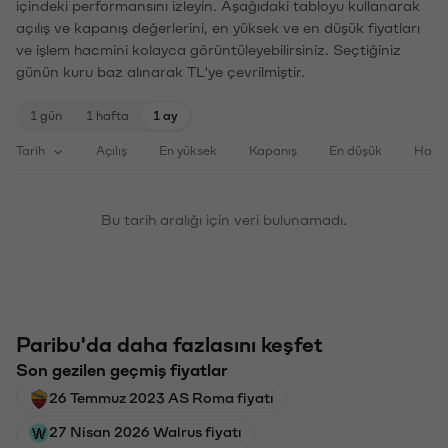
içindeki performansını izleyin. Aşağıdaki tabloyu kullanarak
açılış ve kapanış değerlerini, en yüksek ve en düşük fiyatları
ve işlem hacmini kolayca görüntüleyebilirsiniz. Seçtiğiniz
günün kuru baz alınarak TL'ye çevrilmiştir.
1 gün
1 hafta
1 ay
Tarih
Açılış
En yüksek
Kapanış
En düşük
Haci
Bu tarih aralığı için veri bulunamadı.
Paribu'da daha fazlasını keşfet
Son gezilen geçmiş fiyatlar
26 Temmuz 2023 AS Roma fiyatı
27 Nisan 2026 Walrus fiyatı