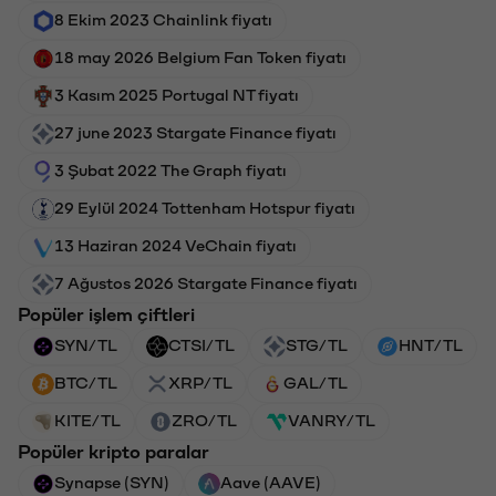
8 Ekim 2023 Chainlink fiyatı
18 may 2026 Belgium Fan Token fiyatı
3 Kasım 2025 Portugal NT fiyatı
27 june 2023 Stargate Finance fiyatı
3 Şubat 2022 The Graph fiyatı
29 Eylül 2024 Tottenham Hotspur fiyatı
13 Haziran 2024 VeChain fiyatı
7 Ağustos 2026 Stargate Finance fiyatı
Popüler işlem çiftleri
SYN/TL
CTSI/TL
STG/TL
HNT/TL
BTC/TL
XRP/TL
GAL/TL
KITE/TL
ZRO/TL
VANRY/TL
Popüler kripto paralar
Synapse (SYN)
Aave (AAVE)