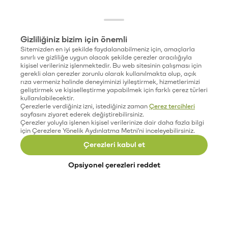
Gizliliğiniz bizim için önemli
Sitemizden en iyi şekilde faydalanabilmeniz için, amaçlarla
sınırlı ve gizliliğe uygun olacak şekilde çerezler aracılığıyla
kişisel verileriniz işlenmektedir. Bu web sitesinin çalışması için
gerekli olan çerezler zorunlu olarak kullanılmakta olup, açık
rıza vermeniz halinde deneyiminizi iyileştirmek, hizmetlerimizi
geliştirmek ve kişiselleştirme yapabilmek için farklı çerez türleri
kullanılabilecektir.
Çerezlerle verdiğiniz izni, istediğiniz zaman
Çerez tercihleri
sayfasını ziyaret ederek değiştirebilirsiniz.
Çerezler yoluyla işlenen kişisel verilerinize dair daha fazla bilgi
için Çerezlere Yönelik Aydınlatma Metni'ni inceleyebilirsiniz.
Çerezleri kabul et
Opsiyonel çerezleri reddet