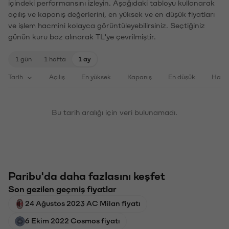
içindeki performansını izleyin. Aşağıdaki tabloyu kullanarak
açılış ve kapanış değerlerini, en yüksek ve en düşük fiyatları
ve işlem hacmini kolayca görüntüleyebilirsiniz. Seçtiğiniz
günün kuru baz alınarak TL'ye çevrilmiştir.
1 gün
1 hafta
1 ay
Tarih
Açılış
En yüksek
Kapanış
En düşük
Haci
Bu tarih aralığı için veri bulunamadı.
Paribu'da daha fazlasını keşfet
Son gezilen geçmiş fiyatlar
24 Ağustos 2023 AC Milan fiyatı
6 Ekim 2022 Cosmos fiyatı