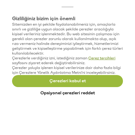
Gizliliğiniz bizim için önemli
Sitemizden en iyi şekilde faydalanabilmeniz için, amaçlarla
sınırlı ve gizliliğe uygun olacak şekilde çerezler aracılığıyla
kişisel verileriniz işlenmektedir. Bu web sitesinin çalışması için
gerekli olan çerezler zorunlu olarak kullanılmakta olup, açık
rıza vermeniz halinde deneyiminizi iyileştirmek, hizmetlerimizi
geliştirmek ve kişiselleştirme yapabilmek için farklı çerez türleri
kullanılabilecektir.
Çerezlerle verdiğiniz izni, istediğiniz zaman
Çerez tercihleri
sayfasını ziyaret ederek değiştirebilirsiniz.
Çerezler yoluyla işlenen kişisel verilerinize dair daha fazla bilgi
için Çerezlere Yönelik Aydınlatma Metni'ni inceleyebilirsiniz.
Çerezleri kabul et
Opsiyonel çerezleri reddet
Paribu’yu keşfet