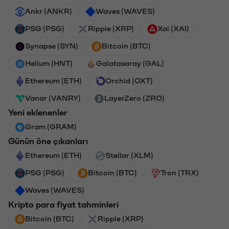
Ankr (ANKR)
Waves (WAVES)
PSG (PSG)
Ripple (XRP)
Xai (XAI)
Synapse (SYN)
Bitcoin (BTC)
Helium (HNT)
Galatasaray (GAL)
Ethereum (ETH)
Orchid (OXT)
Vanar (VANRY)
LayerZero (ZRO)
Yeni eklenenler
Gram (GRAM)
Günün öne çıkanları
Ethereum (ETH)
Stellar (XLM)
PSG (PSG)
Bitcoin (BTC)
Tron (TRX)
Waves (WAVES)
Kripto para fiyat tahminleri
Bitcoin (BTC)
Ripple (XRP)