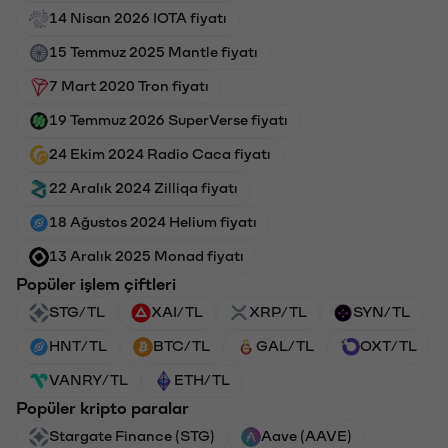
14 Nisan 2026 IOTA fiyatı
15 Temmuz 2025 Mantle fiyatı
7 Mart 2020 Tron fiyatı
19 Temmuz 2026 SuperVerse fiyatı
24 Ekim 2024 Radio Caca fiyatı
22 Aralık 2024 Zilliqa fiyatı
18 Ağustos 2024 Helium fiyatı
13 Aralık 2025 Monad fiyatı
Popüler işlem çiftleri
STG/TL
XAI/TL
XRP/TL
SYN/TL
HNT/TL
BTC/TL
GAL/TL
OXT/TL
VANRY/TL
ETH/TL
Popüler kripto paralar
Stargate Finance (STG)
Aave (AAVE)