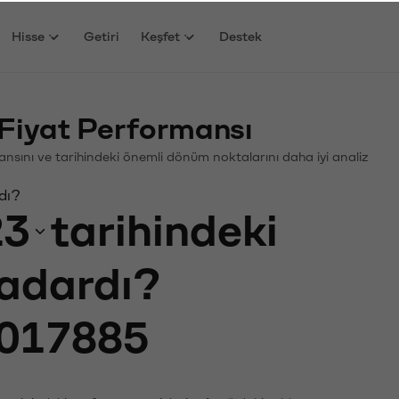
Hisse
Getiri
Keşfet
Destek
Fiyat Performansı
rmansını ve tarihindeki önemli dönüm noktalarını daha iyi analiz
dı?
23
tarihindeki
kadardı?
017885