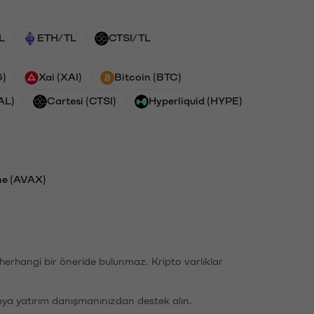
L
ETH/TL
CTSI/TL
G)
Xai (XAI)
Bitcoin (BTC)
AL)
Cartesi (CTSI)
Hyperliquid (HYPE)
he (AVAX)
li herhangi bir öneride bulunmaz. Kripto varlıklar
eya yatırım danışmanınızdan destek alın.