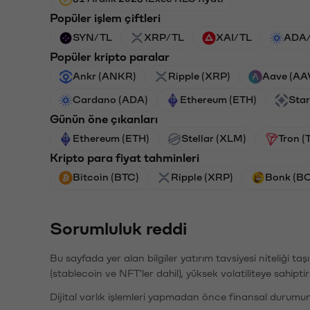
Popüler işlem çiftleri
SYN/TL
XRP/TL
XAI/TL
ADA
Popüler kripto paralar
Ankr (ANKR)
Ripple (XRP)
Aave (AA
Cardano (ADA)
Ethereum (ETH)
Star
Günün öne çıkanları
Ethereum (ETH)
Stellar (XLM)
Tron (
Kripto para fiyat tahminleri
Bitcoin (BTC)
Ripple (XRP)
Bonk (B
Sorumluluk reddi
Bu sayfada yer alan bilgiler yatırım tavsiyesi niteliği ta
(stablecoin ve NFT'ler dahil), yüksek volatiliteye sahipti
Dijital varlık işlemleri yapmadan önce finansal durumu