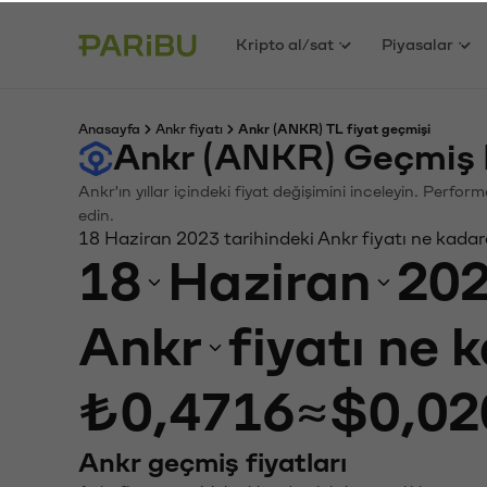
Kripto al/sat
Piyasalar
Anasayfa
Ankr fiyatı
Ankr (ANKR) TL fiyat geçmişi
Ankr (ANKR) Geçmiş 
Ankr'ın yıllar içindeki fiyat değişimini inceleyin. Perfo
edin.
18 Haziran 2023 tarihindeki Ankr fiyatı ne kadar
18
Haziran
20
Ankr
fiyatı ne 
₺0,4716
≈
$0,02
Ankr geçmiş fiyatları