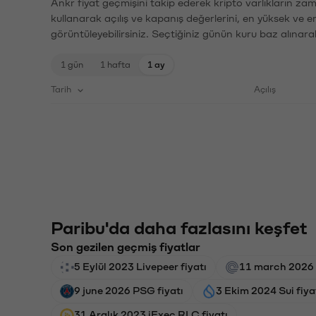
Ankr fiyat geçmişini takip ederek kripto varlıkların za
kullanarak açılış ve kapanış değerlerini, en yüksek ve e
görüntüleyebilirsiniz. Seçtiğiniz günün kuru baz alınarak
1 gün
1 hafta
1 ay
Tarih
Açılış
Paribu'da daha fazlasını keşfet
Son gezilen geçmiş fiyatlar
5 Eylül 2023 Livepeer fiyatı
11 march 2026 
9 june 2026 PSG fiyatı
3 Ekim 2024 Sui fiya
31 Aralık 2023 iExec RLC fiyatı