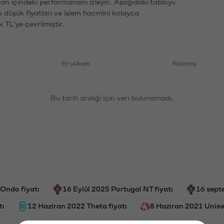
man içindeki performansını izleyin. Aşağıdaki tabloyu
n düşük fiyatları ve işlem hacmini kolayca
 TL'ye çevrilmiştir.
En yüksek
Kapanış
Bu tarih aralığı için veri bulunamadı.
Ondo fiyatı
16 Eylül 2025 Portugal NT fiyatı
16 sept
tı
12 Haziran 2022 Theta fiyatı
8 Haziran 2021 Unisw