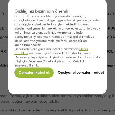
Gizliliğiniz bizim için önemli
/TL
STG/TL
BTC/TL
VANRY/TL
GAL/T
Sitemizden en iyi şekilde faydalanabilmeniz için,
amaçlarla sınırlı ve gizliliğe uygun olacak şekilde çerezler
aracılığıyla kişisel verileriniz işlenmektedir. Bu web
VE)
Synapse (SYN)
Waves (WAVES)
PSG (PS
sitesinin çalışması için gerekli olan çerezler zorunlu olarak
kullanılmakta olup, açık rıza vermeniz halinde
gate Finance (STG)
deneyiminizi iyileştirmek, hizmetlerimizi geliştirmek ve
Vanar (VANRY)
Galatasaray (G
kişiselleştirme yapabilmek için farklı çerez türleri
kullanılabilecektir.
Çerezlerle verdiğiniz izni, istediğiniz zaman
Çerez
TRX)
Bitcoin (BTC)
Ripple (XRP)
Solana (SOL)
tercihleri
sayfasını ziyaret ederek değiştirebilirsiniz.
Çerezler yoluyla işlenen kişisel verilerinize dair daha fazla
bilgi için Çerezlere Yönelik Aydınlatma Metni'ni
ONK)
inceleyebilirsiniz.
Ethereum (ETH)
Synapse (SYN)
Avalanc
Çerezleri kabul et
Opsiyonel çerezleri reddet
şımaz. Paribu, dijital varlıkların alım-satımı veya saklanmasıyla ilgi
r ve ani değer kayıpları yaşanabilir.
nuzu dikkatlice değerlendirin ve gerekli durumlarda hukuk, vergi v