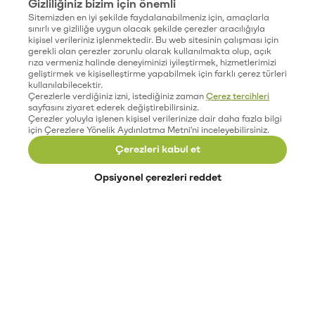
Gizliliğiniz bizim için önemli
Sitemizden en iyi şekilde faydalanabilmeniz için, amaçlarla
sınırlı ve gizliliğe uygun olacak şekilde çerezler aracılığıyla
kişisel verileriniz işlenmektedir. Bu web sitesinin çalışması için
gerekli olan çerezler zorunlu olarak kullanılmakta olup, açık
rıza vermeniz halinde deneyiminizi iyileştirmek, hizmetlerimizi
geliştirmek ve kişiselleştirme yapabilmek için farklı çerez türleri
kullanılabilecektir.
Çerezlerle verdiğiniz izni, istediğiniz zaman
Çerez tercihleri
sayfasını ziyaret ederek değiştirebilirsiniz.
Çerezler yoluyla işlenen kişisel verilerinize dair daha fazla bilgi
için Çerezlere Yönelik Aydınlatma Metni'ni inceleyebilirsiniz.
Çerezleri kabul et
Opsiyonel çerezleri reddet
Paribu’yu keşfet
Eğitimler
Etkinlikler
Açık pozisyonlar