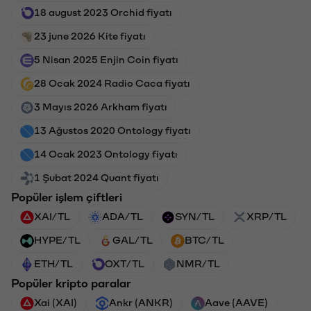
18 august 2023 Orchid fiyatı
23 june 2026 Kite fiyatı
5 Nisan 2025 Enjin Coin fiyatı
28 Ocak 2024 Radio Caca fiyatı
3 Mayıs 2026 Arkham fiyatı
13 Ağustos 2020 Ontology fiyatı
14 Ocak 2023 Ontology fiyatı
1 Şubat 2024 Quant fiyatı
Popüler işlem çiftleri
XAI/TL
ADA/TL
SYN/TL
XRP/TL
HYPE/TL
GAL/TL
BTC/TL
ETH/TL
OXT/TL
NMR/TL
Popüler kripto paralar
Xai (XAI)
Ankr (ANKR)
Aave (AAVE)