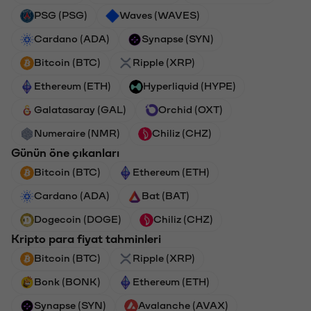
PSG (PSG)
Waves (WAVES)
Cardano (ADA)
Synapse (SYN)
Bitcoin (BTC)
Ripple (XRP)
Ethereum (ETH)
Hyperliquid (HYPE)
Galatasaray (GAL)
Orchid (OXT)
Numeraire (NMR)
Chiliz (CHZ)
Günün öne çıkanları
Bitcoin (BTC)
Ethereum (ETH)
Cardano (ADA)
Bat (BAT)
Dogecoin (DOGE)
Chiliz (CHZ)
Kripto para fiyat tahminleri
Bitcoin (BTC)
Ripple (XRP)
Bonk (BONK)
Ethereum (ETH)
Synapse (SYN)
Avalanche (AVAX)