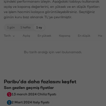
içindeki performansını izleyin. Aşağıdaki tabloyu kullanarak
açılış ve kapanış değerlerini, en yüksek ve en düşük fiyatları
ve işlem hacmini kolayca görüntüleyebilirsiniz. Seçtiğiniz
günün kuru baz alınarak TL'ye çevrilmiştir.
1 gün
1 hafta
1 ay
Tarih
Açılış
En yüksek
Kapanış
En düşük
Haci
Bu tarih aralığı için veri bulunamadı.
Paribu'da daha fazlasını keşfet
Son gezilen geçmiş fiyatlar
13 march 2024 Chiliz fiyatı
2 Mart 2024 Italy fiyatı