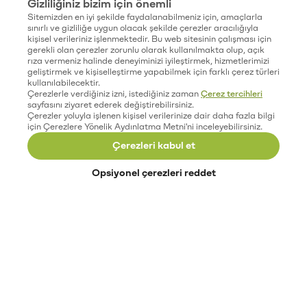
Gizliliğiniz bizim için önemli
Sitemizden en iyi şekilde faydalanabilmeniz için, amaçlarla
sınırlı ve gizliliğe uygun olacak şekilde çerezler aracılığıyla
kişisel verileriniz işlenmektedir. Bu web sitesinin çalışması için
gerekli olan çerezler zorunlu olarak kullanılmakta olup, açık
rıza vermeniz halinde deneyiminizi iyileştirmek, hizmetlerimizi
geliştirmek ve kişiselleştirme yapabilmek için farklı çerez türleri
kullanılabilecektir.
Çerezlerle verdiğiniz izni, istediğiniz zaman
Çerez tercihleri
sayfasını ziyaret ederek değiştirebilirsiniz.
Çerezler yoluyla işlenen kişisel verilerinize dair daha fazla bilgi
için Çerezlere Yönelik Aydınlatma Metni'ni inceleyebilirsiniz.
Çerezleri kabul et
Opsiyonel çerezleri reddet
Paribu’yu keşfet
Eğitimler
Etkinlikler
Açık pozisyonlar