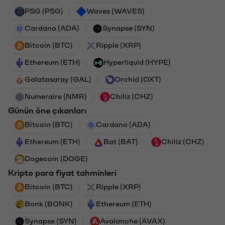
PSG (PSG)
Waves (WAVES)
Cardano (ADA)
Synapse (SYN)
Bitcoin (BTC)
Ripple (XRP)
Ethereum (ETH)
Hyperliquid (HYPE)
Galatasaray (GAL)
Orchid (OXT)
Numeraire (NMR)
Chiliz (CHZ)
Günün öne çıkanları
Bitcoin (BTC)
Cardano (ADA)
Ethereum (ETH)
Bat (BAT)
Chiliz (CHZ)
Dogecoin (DOGE)
Kripto para fiyat tahminleri
Bitcoin (BTC)
Ripple (XRP)
Bonk (BONK)
Ethereum (ETH)
Synapse (SYN)
Avalanche (AVAX)