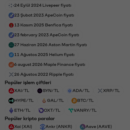
24 Eylül 2024 Livepeer fiyatı
23 Şubat 2023 ApeCoin fiyatı
13 Kasım 2025 Benfica fiyatı
23 february 2023 ApeCoin fiyatı
27 Haziran 2026 Aston Martin fiyatı
11 Ağustos 2025 Helium fiyatı
6 august 2026 Maple Finance fiyatı
26 Ağustos 2022 Ripple fiyatı
Popüler işlem çiftleri
XAI/TL
SYN/TL
ADA/TL
XRP/TL
HYPE/TL
GAL/TL
BTC/TL
ETH/TL
OXT/TL
VANRY/TL
Popüler kripto paralar
Xai (XAI)
Ankr (ANKR)
Aave (AAVE)