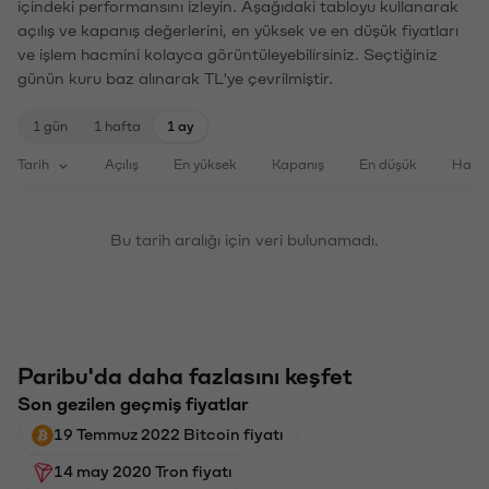
içindeki performansını izleyin. Aşağıdaki tabloyu kullanarak
açılış ve kapanış değerlerini, en yüksek ve en düşük fiyatları
ve işlem hacmini kolayca görüntüleyebilirsiniz. Seçtiğiniz
günün kuru baz alınarak TL'ye çevrilmiştir.
1 gün
1 hafta
1 ay
Tarih
Açılış
En yüksek
Kapanış
En düşük
Haci
Bu tarih aralığı için veri bulunamadı.
Paribu'da daha fazlasını keşfet
Son gezilen geçmiş fiyatlar
19 Temmuz 2022 Bitcoin fiyatı
14 may 2020 Tron fiyatı